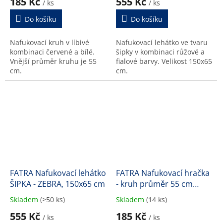
185 Kč
555 Kč
/ ks
/ ks
produktu
produktu
je
je
Do košíku
Do košíku
5,0
5,0
z
z
Nafukovací kruh v líbivé
Nafukovací lehátko ve tvaru
5
5
kombinaci červené a bílé.
šipky v kombinaci růžové a
hvězdiček.
hvězdiček.
Vnější průměr kruhu je 55
fialové barvy. Velikost 150x65
cm.
cm.
FATRA Nafukovací lehátko
FATRA Nafukovací hračka
ŠIPKA - ZEBRA, 150x65 cm
- kruh průměr 55 cm
MODRÉ PRUHY
Skladem
(>50 ks)
Skladem
(14 ks)
Průměrné
Průměrné
hodnocení
hodnocení
555 Kč
185 Kč
/ ks
/ ks
produktu
produktu