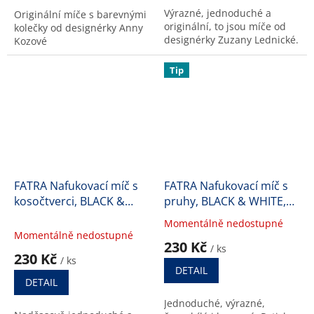
Výrazné, jednoduché a
Originální míče s barevnými
originální, to jsou míče od
kolečky od designérky Anny
designérky Zuzany Lednické.
Kozové
Tip
FATRA Nafukovací míč s
FATRA Nafukovací míč s
kosočtverci, BLACK &
pruhy, BLACK & WHITE,
WHITE, průměr 40 cm
průměr 40 cm
Momentálně nedostupné
Průměrné
Momentálně nedostupné
hodnocení
230 Kč
/ ks
produktu
230 Kč
/ ks
je
DETAIL
5,0
DETAIL
z
Jednoduché, výrazné,
5