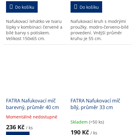
je
je
Do košíku
Do košíku
5,0
5,0
z
z
Nafukovací lehátko ve tvaru
Nafukovací kruh s modrými
5
5
šipky v kombinaci červené a
proužky, modro-červeno-bílé
hvězdiček.
hvězdiček.
bílé barvy s potiskem.
provedení. Vnější průměr
Velikost 150x65 cm.
kruhu je 55 cm.
FATRA Nafukovací míč
FATRA Nafukovací míč
barevný, průměr 40 cm
bílý, průměr 33 cm
Momentálně nedostupné
Průměrné
Skladem
(>50 ks)
hodnocení
236 Kč
/ ks
produktu
190 Kč
/ ks
je