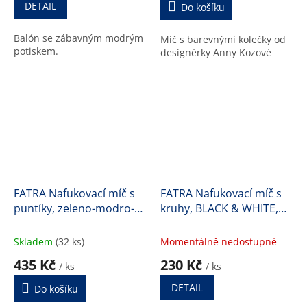
je
je
DETAIL
Do košíku
5,0
5,0
z
z
Balón se zábavným modrým
Míč s barevnými kolečky od
5
5
potiskem.
designérky Anny Kozové
hvězdiček.
hvězdiček.
FATRA Nafukovací míč s
FATRA Nafukovací míč s
puntíky, zeleno-modro-
kruhy, BLACK & WHITE,
bílý, průměr 33 cm
průměr 40 cm
Skladem
(32 ks)
Momentálně nedostupné
435 Kč
230 Kč
/ ks
/ ks
DETAIL
Do košíku