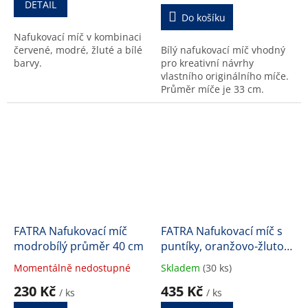
DETAIL
5,0
Do košíku
z
Nafukovací míč v kombinaci
5
červené, modré, žluté a bílé
Bílý nafukovací míč vhodný
hvězdiček.
barvy.
pro kreativní návrhy
vlastního originálního míče.
Průměr míče je 33 cm.
FATRA Nafukovací míč
FATRA Nafukovací míč s
modrobílý průměr 40 cm
puntíky, oranžovo-žluto-
růžový, průměr 33 cm
Momentálně nedostupné
Skladem
(30 ks)
Průměrné
Průměrné
hodnocení
hodnocení
230 Kč
435 Kč
/ ks
/ ks
produktu
produktu