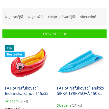
Ř
a
Nejlevnější
Nejdražší
Nejprodávanější
Abecedně
z
e
n
OTEVŘÍT FILTR
í
p
V
r
Tip
ý
o
Bestseller
p
d
i
u
s
k
p
t
r
ů
o
d
FATRA Nafukovací
FATRA Nafukovací lehátko
u
Indiánská kánoe 115x33
ŠIPKA TYRKYSOVÁ 150x65
k
cm
cm
Skladem
(9 ks)
Průměrné
t
Skladem
(21 ks)
hodnocení