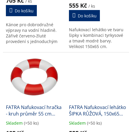
705 Kč
ů
/ ks
produktu
555 Kč
/ ks
je
Do košíku
5,0
Do košíku
z
Kánoe pro dobrodružné
5
Nafukovací lehátko ve tvaru
výpravy na vodní hladině.
hvězdiček.
šipky v kombinaci tyrkysové
Zářivě červeno-žluté
a tmavě modré barvy.
provedení s jednoduchým
Velikost 150x65 cm.
potiskem hlavy indiána je
pro malé plavce do 30 kg.
FATRA Nafukovací hračka
FATRA Nafukovací lehátko
- kruh průměr 55 cm
ŠIPKA RŮŽOVÁ, 150x65
PLAVČÍK
cm
Skladem
(>50 ks)
Skladem
(>50 ks)
Průměrné
Průměrné
hodnocení
hodnocení