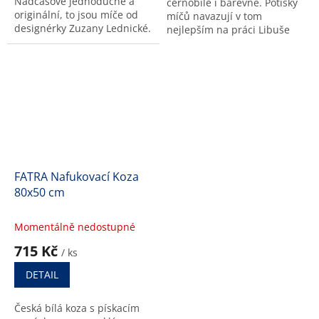
Nadčasově jednoduché a
černobílé i barevné. Potisky
hvězdiček.
originální, to jsou míče od
míčů navazují v tom
designérky Zuzany Lednické.
nejlepším na práci Libuše
Niklové.
FATRA Nafukovací Koza
80x50 cm
Momentálně nedostupné
715 Kč
/ ks
DETAIL
Česká bílá koza s pískacím