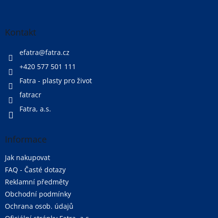
á
p
a
Kontakt
t
í
efatra
@
fatra.cz
+420 577 501 111
Fatra - plasty pro život
fatracr
Fatra, a.s.
Informace
Jak nakupovat
FAQ - Časté dotazy
Reklamní předměty
Obchodní podmínky
Ochrana osob. údajů