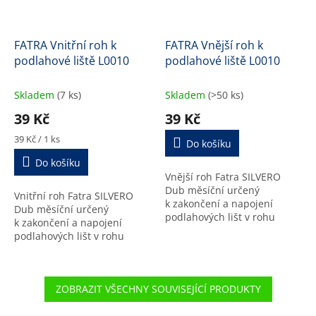
FATRA Vnitřní roh k
FATRA Vnější roh k
podlahové liště L0010
podlahové liště L0010
Skladem
(7 ks)
Skladem
(>50 ks)
39 Kč
39 Kč
Měrná
39 Kč / 1 ks
Do košíku
cena:
Do košíku
Vnější roh Fatra SILVERO
Dub měsíční určený
Vnitřní roh Fatra SILVERO
k zakončení a napojení
Dub měsíční určený
podlahových lišt v rohu
k zakončení a napojení
místnosti.
podlahových lišt v rohu
místnosti.
ZOBRAZIT VŠECHNY SOUVISEJÍCÍ PRODUKTY