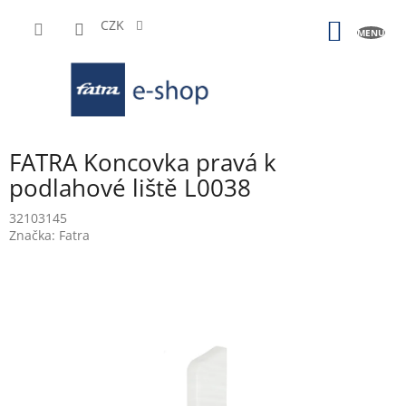
Přejít
na
CZK
NÁKUP
obsah
KOŠÍK
FATRA Koncovka pravá k
podlahové liště L0038
32103145
Značka:
Fatra