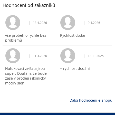
Hodnocení od zákazníků
|
|
13.4.2026
9.4.2026
Hodnocení obchodu je 5 z 5 hvězdiček.
Hodnocení obchodu j
vše proběhlo rychle bez
Rychlost dodání
problémů
|
|
11.3.2026
13.11.2025
Hodnocení obchodu je 5 z 5 hvězdiček.
Hodnocení obchodu j
Nafukovací zvířata jsou
+ rychlost dodání
super. Doufám, že bude
zase v prodeji i ikonický
modrý slon.
Další hodnocení e-shopu
Z