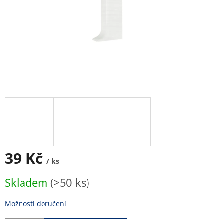
39 Kč
/ ks
Měrná
Skladem
(>50 ks)
cena:
Možnosti doručení