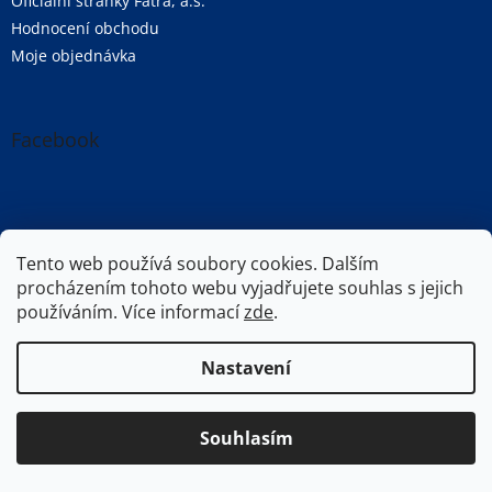
Oficiální stránky Fatra, a.s.
Hodnocení obchodu
Moje objednávka
Facebook
Oficiální stránky společnosti Fatra, a.s.
Tento web používá soubory cookies. Dalším
procházením tohoto webu vyjadřujete souhlas s jejich
používáním. Více informací
zde
.
Vytvořil Shoptet
Nastavení
Copyright 2026
Fatra e-shop | Fatra, a.s.
. Všechna práva
Souhlasím
vyhrazena.
Upravit nastavení cookies