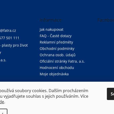
Informace
Facebo
Jak nakupovat
@
fatra.cz
FAQ - Časté dotazy
577 501 111
Reklamní předměty
- plasty pro život
Obchodní podmínky
r
Ochrana osob. údajů
 a.s.
Oficiální stránky Fatra, a.s.
Hodnocení obchodu
Moje objednávka
používá soubory cookies. Dalším procházením
S
Oficiální stránky společnosti Fatra, a.s.
 vyjadřujete souhlas s jejich používáním. Více
de
.