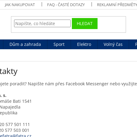
JAK NAKUPOVAT
FAQ - ČASTÉ DOTAZY
REKLAMNÍ PŘEDMĚT
HLEDAT
Dům a zahrada
Sport
Elektro
Volný čas
takty
ujete poradit? Napište nám přes Facebook Messenger nebo využijt
. s.
omáše Bati 1541
 Napajedla
epublika
420 577 501 111
20 577 503 001
efatra@fatra.cz