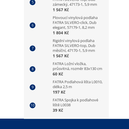
zámecký, 47173-1, 5,9 mm
1 567 Kč
Plovoucí vinylová podlaha
FATRA SILVERO-click, Dub
elegant, 57179-1, 8,2 mm
1 804 Kč
Rigidní vinylová podlaha
FATRA SILVERO-top, Dub
měsíční, 47170-1, 5,9 mm
1 567 Kč
FATRA Ložní vložka,
průsvitná, rozměr 83x130 cm
60 Kč
FATRA Podlahová lišta L0010,
délka 2,5 m
197 Kč
FATRA Spojka k podlahové
liště L0038
39 Kč
Z
á