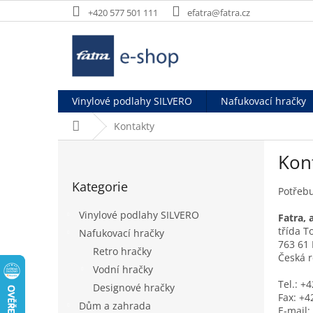
Přejít
+420 577 501 111
efatra@fatra.cz
na
obsah
Vinylové podlahy SILVERO
Nafukovací hračky
Domů
Kontakty
P
Kon
o
Přeskočit
s
Kategorie
kategorie
t
Potřeb
r
Vinylové podlahy SILVERO
Fatra, a
a
třída T
Nafukovací hračky
n
763 61
Retro hračky
n
Česká r
í
Vodní hračky
p
Tel.: +
Designové hračky
Fax: +4
a
Dům a zahrada
E-mail: