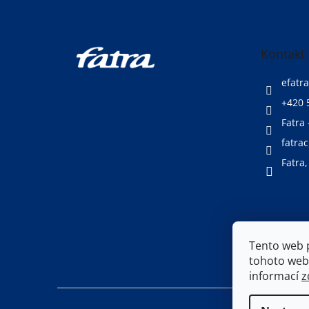
p
a
t
Kontakt
í
efatra
+420 
Fatra 
fatrac
Fatra,
Tento web 
tohoto webu
informací
z