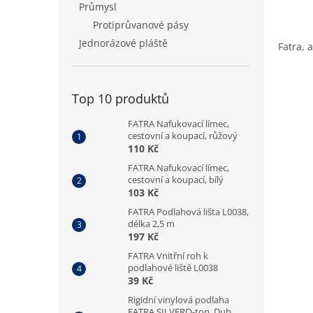
Průmysl
Protiprůvanové pásy
Jednorázové pláště
Fatra, 
Top 10 produktů
FATRA Nafukovací límec,
cestovní a koupací, růžový
110 Kč
FATRA Nafukovací límec,
cestovní a koupací, bílý
103 Kč
FATRA Podlahová lišta L0038,
délka 2,5 m
197 Kč
FATRA Vnitřní roh k
podlahové liště L0038
39 Kč
Rigidní vinylová podlaha
FATRA SILVERO-top, Dub