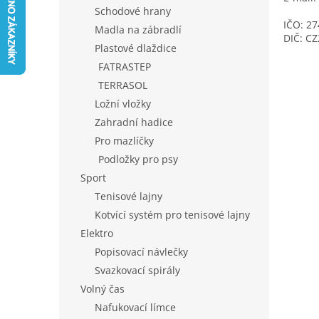
n
Schodové hrany
e
IČO: 2
Madla na zábradlí
l
DIČ: C
Plastové dlaždice
FATRASTEP
TERRASOL
Ložní vložky
Zahradní hadice
Pro mazlíčky
Podložky pro psy
Sport
Tenisové lajny
Kotvící systém pro tenisové lajny
Elektro
Popisovací návlečky
Svazkovací spirály
Volný čas
Nafukovací límce