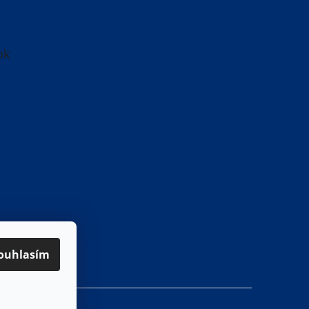
ok
ouhlasím