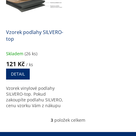
Vzorek podlahy SILVERO-
top
Skladem
(26 ks)
121 Kč
/ ks
DETAIL
Vzorek vinylové podlahy
SILVERO-top. Pokud
zakoupíte podlahu SILVERO,
cenu vzorku Vám z nákupu
odečteme.
3
položek celkem
O
v
l
Z