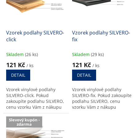
u
s
k
p
t
r
ů
o
d
Vzorek podlahy SILVERO-
Vzorek podlahy SILVERO-
u
click
fix
k
t
Skladem
(26 ks)
Skladem
(29 ks)
ů
121 Kč
121 Kč
/ ks
/ ks
DETAIL
DETAIL
Vzorek vinylové podlahy
Vzorek vinylové podlahy
SILVERO-click. Pokud
SILVERO-fix. Pokud zakoupíte
zakoupíte podlahu SILVERO,
podlahu SILVERO, cenu
cenu vzorku Vám z nákupu
vzorku Vám z nákupu
odečteme.
odečteme.
Slevový kupón -
zdarma