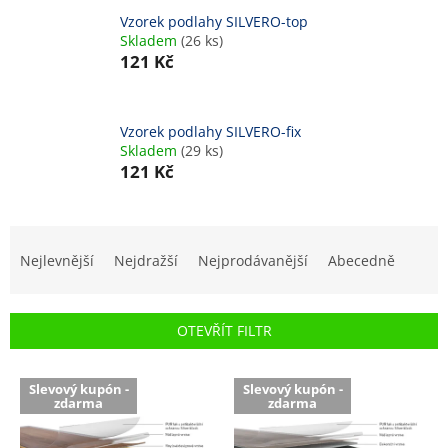
Vzorek podlahy SILVERO-top
Skladem
(26 ks)
121 Kč
Vzorek podlahy SILVERO-fix
Skladem
(29 ks)
121 Kč
Ř
a
Nejlevnější
Nejdražší
Nejprodávanější
Abecedně
z
e
n
OTEVŘÍT FILTR
í
p
V
r
Slevový kupón -
Slevový kupón -
ý
zdarma
zdarma
o
p
d
i