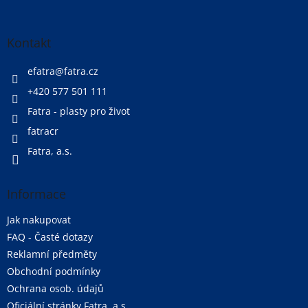
á
á
d
p
a
a
Kontakt
c
t
í
í
efatra
@
fatra.cz
p
r
+420 577 501 111
v
Fatra - plasty pro život
k
y
fatracr
v
ý
Fatra, a.s.
p
i
s
Informace
u
Jak nakupovat
FAQ - Časté dotazy
Reklamní předměty
Obchodní podmínky
Ochrana osob. údajů
Oficiální stránky Fatra, a.s.