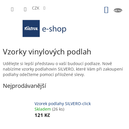
Přejít
na
CZK
NÁKUP
obsah
KOŠÍK
Vzorky vinylových podlah
Udělejte si lepší představu o vaší budoucí podlaze. Nově
nabízíme vzorky podlahovin SILVERO, které Vám při zakoupení
podlahy odečteme pomocí přiložené slevy.
Nejprodávanější
Vzorek podlahy SILVERO-click
Skladem
(26 ks)
121 Kč