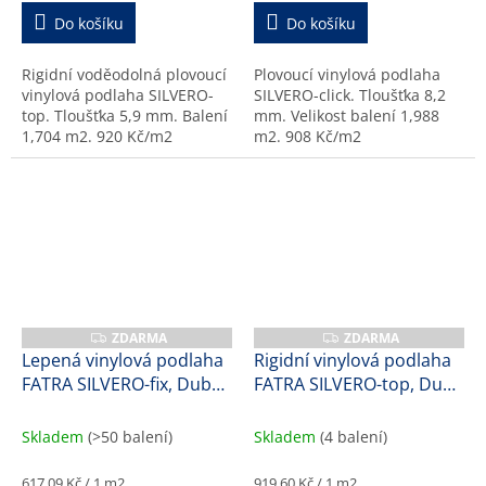
Do košíku
Do košíku
Rigidní voděodolná plovoucí
Plovoucí vinylová podlaha
vinylová podlaha SILVERO-
SILVERO-click. Tloušťka 8,2
top. Tloušťka 5,9 mm. Balení
mm. Velikost balení 1,988
1,704 m2. 920 Kč/m2
m2. 908 Kč/m2
ZDARMA
ZDARMA
Z
Z
D
D
Lepená vinylová podlaha
Rigidní vinylová podlaha
A
A
FATRA SILVERO-fix, Dub
FATRA SILVERO-top, Dub
R
R
M
M
bavorský, 17174-1, 1,7
polní, 47175-1, 5,9 mm
A
A
mm
Skladem
(>50 balení)
Skladem
(4 balení)
Měrná
Měrná
617,09 Kč / 1 m2
919,60 Kč / 1 m2