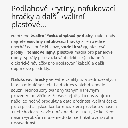
Podlahové krytiny, nafukovací
hračky a další kvalitní
plastové...
Nabízíme
kvalitní české vinylové podlahy
. Dále u nás
najdete
všechny nafukovací hračky
z retro edice
návrhářky Libuše Niklové,
vodní hračky
, plastové
profily –
tenisové lajny
, plastová madla pro panelové
domy, spirály pro svazkování elektrických kabelů,
elektrické návlečky pro popisování kabelů a další
doplňkové produkty.
Nafukovací hračky
ve Fatře vznikly už v sedmdesátých
letech minulého století a dodnes v nich dokonale
souzní jednoduchý tvar s výrazným barevným
provedením. Věříme, že Vás stejně jako nás zaujmou
naše jedinečné produkty a dáte přednost kvalitní české
práci před asijskou konkurencí, která převládá v našich
11 obchodech. Navíc u nás najdete jistotu, že ke všem
našim výrobkům můžeme dodat certifikát o zdravotní
nezávadnosti.