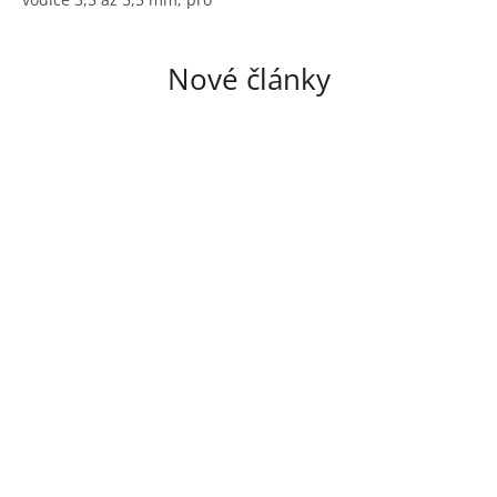
průřez CYA 1,5 až 4 mm2.
Délka 125 m.
Nové články