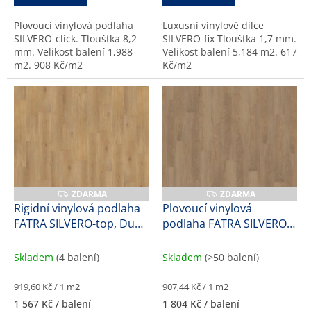
b
Plovoucí vinylová podlaha
Luxusní vinylové dílce
k
SILVERO-click. Tloušťka 8,2
SILVERO-fix Tloušťka 1,7 mm.
y
mm. Velikost balení 1,988
Velikost balení 5,184 m2. 617
m2. 908 Kč/m2
Kč/m2
ZDARMA
ZDARMA
Z
Z
D
D
Rigidní vinylová podlaha
Plovoucí vinylová
A
A
FATRA SILVERO-top, Dub
podlaha FATRA SILVERO-
R
R
M
M
jantar, 47172-1, 5,9 mm
click, Dub zámecký,
A
A
57173-1, 8,2 mm
Skladem
(4 balení)
Skladem
(>50 balení)
Měrná
Měrná
919,60 Kč / 1 m2
907,44 Kč / 1 m2
cena:
cena:
1 567 Kč
/ balení
1 804 Kč
/ balení