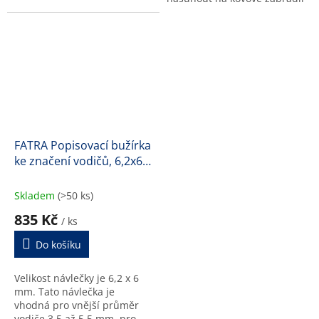
šířky 3 cm. Délka 20 m.
FATRA Popisovací bužírka
ke značení vodičů, 6,2x6
mm (H1450)
Skladem
(>50 ks)
835 Kč
/ ks
Do košíku
Velikost návlečky je 6,2 x 6
mm. Tato návlečka je
vhodná pro vnější průměr
vodiče 3,5 až 5,5 mm, pro