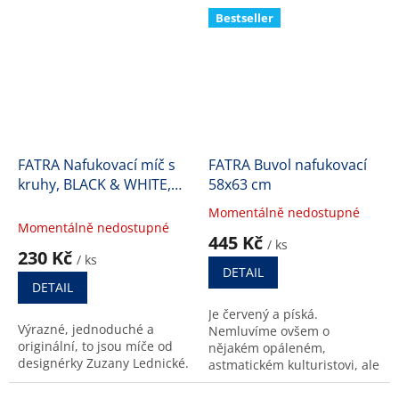
Bestseller
FATRA Nafukovací míč s
FATRA Buvol nafukovací
kruhy, BLACK & WHITE,
58x63 cm
průměr 40 cm
Momentálně nedostupné
Průměrné
Momentálně nedostupné
hodnocení
445 Kč
/ ks
produktu
230 Kč
/ ks
je
DETAIL
4,6
DETAIL
z
Je červený a píská.
5
Výrazné, jednoduché a
Nemluvíme ovšem o
hvězdiček.
originální, to jsou míče od
nějakém opáleném,
designérky Zuzany Lednické.
astmatickém kulturistovi, ale
o nafukovacím buvolovi.