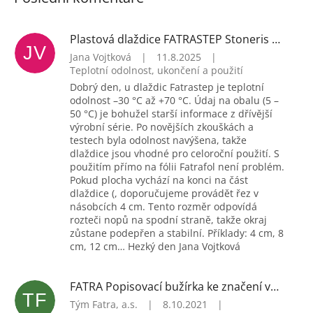
Plastová dlaždice FATRASTEP Stoneris černá
JV
Jana Vojtková
|
11.8.2025
|
Teplotní odolnost, ukončení a použití
Dobrý den, u dlaždic Fatrastep je teplotní
odolnost –30 °C až +70 °C. Údaj na obalu (5 –
50 °C) je bohužel starší informace z dřívější
výrobní série. Po novějších zkouškách a
testech byla odolnost navýšena, takže
dlaždice jsou vhodné pro celoroční použití. S
použitím přímo na fólii Fatrafol není problém.
Pokud plocha vychází na konci na část
dlaždice (, doporučujeme provádět řez v
násobcích 4 cm. Tento rozměr odpovídá
rozteči nopů na spodní straně, takže okraj
zůstane podepřen a stabilní. Příklady: 4 cm, 8
cm, 12 cm… Hezký den Jana Vojtková
FATRA Popisovací bužírka ke značení vodičů, 5x5 mm (H1449)
TF
Tým Fatra, a.s.
|
8.10.2021
|