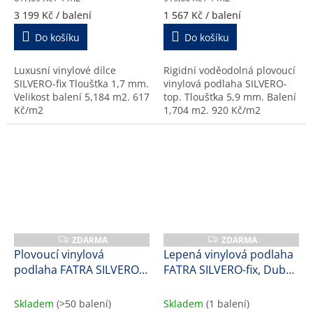
cena:
cena:
3 199 Kč
/ balení
1 567 Kč
/ balení
Do košíku
Do košíku
Luxusní vinylové dílce
Rigidní voděodolná plovoucí
SILVERO-fix Tloušťka 1,7 mm.
vinylová podlaha SILVERO-
Velikost balení 5,184 m2. 617
top. Tloušťka 5,9 mm. Balení
Kč/m2
1,704 m2. 920 Kč/m2
ZDARMA
ZDARMA
Z
Z
D
D
Plovoucí vinylová
Lepená vinylová podlaha
A
A
podlaha FATRA SILVERO-
FATRA SILVERO-fix, Dub
R
R
M
M
click, Dub finský, 57176-1,
elegant, 17179-1, 1,7 mm
A
A
8,2 mm
Skladem
(>50 balení)
Skladem
(1 balení)