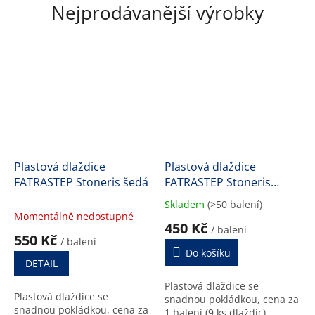
Nejprodávanější výrobky
Plastová dlaždice
Plastová dlaždice
FATRASTEP Stoneris šedá
FATRASTEP Stoneris
černá
Skladem
(>50 balení)
Průměrné
Momentálně nedostupné
hodnocení
450 Kč
/ balení
produktu
550 Kč
/ balení
je
Do košíku
4,0
DETAIL
z
Plastová dlaždice se
5
Plastová dlaždice se
snadnou pokládkou, cena za
hvězdiček.
snadnou pokládkou, cena za
1 balení (9 ks dlaždic)