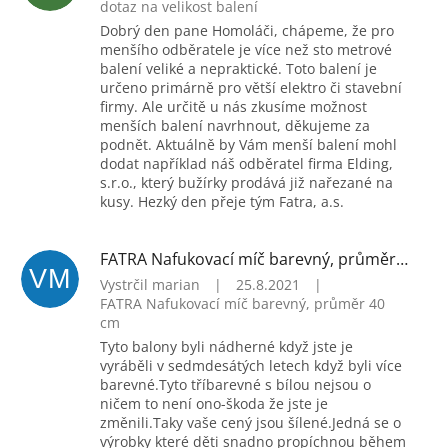
dotaz na velikost balení
Dobrý den pane Homoláči, chápeme, že pro
menšího odběratele je více než sto metrové
balení veliké a nepraktické. Toto balení je
určeno primárně pro větší elektro či stavební
firmy. Ale určitě u nás zkusíme možnost
menších balení navrhnout, děkujeme za
podnět. Aktuálně by Vám menší balení mohl
dodat například náš odběratel firma Elding,
s.r.o., který bužírky prodává již nařezané na
kusy. Hezký den přeje tým Fatra, a.s.
FATRA Nafukovací míč barevný, průměr 40 cm
VM
Vystrčil marian
|
25.8.2021
|
FATRA Nafukovací míč barevný, průměr 40
cm
Tyto balony byli nádherné když jste je
vyráběli v sedmdesátých letech když byli více
barevné.Tyto tříbarevné s bílou nejsou o
ničem to není ono-škoda že jste je
změnili.Taky vaše cený jsou šílené.Jedná se o
výrobky které děti snadno propíchnou během