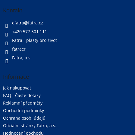
p
a
Kontakt
t
í
efatra
@
fatra.cz
+420 577 501 111
Fatra - plasty pro život
fatracr
Fatra, a.s.
Informace
Jak nakupovat
FAQ - Časté dotazy
Reklamní předměty
Obchodní podmínky
Ochrana osob. údajů
Oficiální stránky Fatra, a.s.
Hodnocení obchodu