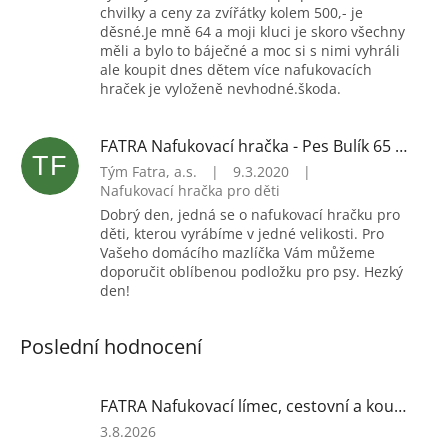
chvilky a ceny za zvířátky kolem 500,- je
děsné.Je mně 64 a moji kluci je skoro všechny
měli a bylo to báječné a moc si s nimi vyhráli
ale koupit dnes dětem více nafukovacích
hraček je vyloženě nevhodné.škoda.
FATRA Nafukovací hračka - Pes Bulík 65 cm (bílý)
TF
Tým Fatra, a.s.
|
9.3.2020
|
Nafukovací hračka pro děti
Dobrý den, jedná se o nafukovací hračku pro
děti, kterou vyrábíme v jedné velikosti. Pro
Vašeho domácího mazlíčka Vám můžeme
doporučit oblíbenou podložku pro psy. Hezký
den!
Poslední hodnocení
FATRA Nafukovací límec, cestovní a koupací, růžový
Hodnocení
3.8.2026