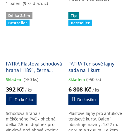
1 balení (9 ks dlaždic)
Délka 2,5 m
Tip
Bestseller
Bestseller
FATRA Plastová schodová
FATRA Tenisové lajny -
hrana H1891, černá
sada na 1 kurt
barva 600
Skladem
(>50 ks)
Skladem
(>50 ks)
Průměrné
Průměrné
hodnocení
hodnocení
392 Kč
6 808 Kč
/ ks
/ ks
produktu
produktu
je
je
Do košíku
Do košíku
5,0
5,0
z
z
Schodová hrana z
Plastové lajny pro antukové
5
5
měkčeného PVC - ohebná,
tenisové kurty. Balení
hvězdiček.
hvězdiček.
délka 2,5 m, doplněk pro
obsahuje náviny: 1x22 m,
vinylové podlahové krytiny
4x24 m a 1x30 m. Celkem