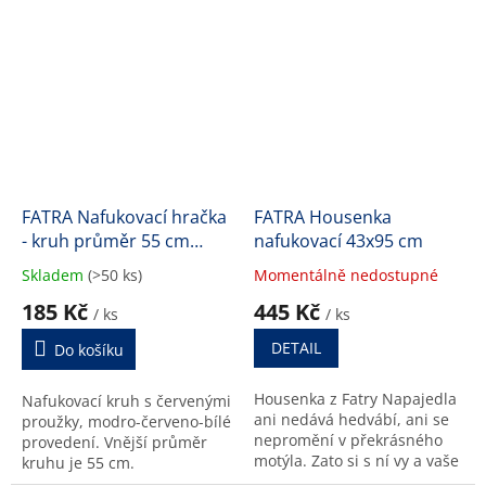
FATRA Nafukovací hračka
FATRA Housenka
- kruh průměr 55 cm
nafukovací 43x95 cm
ČERVENÉ PRUHY
Skladem
(>50 ks)
Momentálně nedostupné
Průměrné
Průměrné
hodnocení
hodnocení
185 Kč
445 Kč
/ ks
/ ks
produktu
produktu
je
je
DETAIL
Do košíku
4,5
4,8
z
z
Housenka z Fatry Napajedla
Nafukovací kruh s červenými
5
5
ani nedává hedvábí, ani se
proužky, modro-červeno-bílé
hvězdiček.
hvězdiček.
nepromění v překrásného
provedení. Vnější průměr
motýla. Zato si s ní vy a vaše
kruhu je 55 cm.
děti užijete spoustu zábavy.