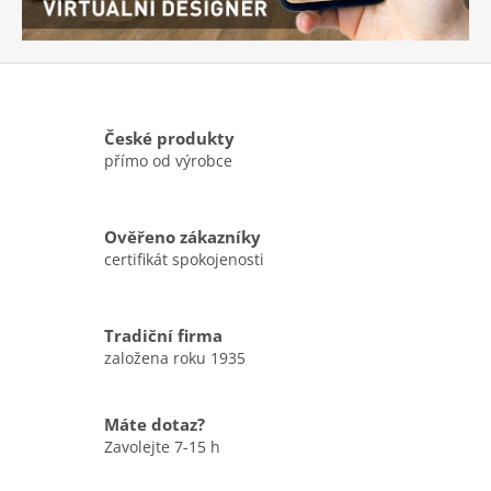
h
r
a
č
k
České produkty
přímo od výrobce
y
a
d
Ověřeno zákazníky
certifikát spokojenosti
a
l
š
Tradiční firma
í
založena roku 1935
k
v
Máte dotaz?
a
Zavolejte 7-15 h
l