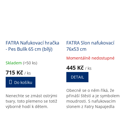
FATRA Nafukovací hračka
FATRA Slon nafukovací
- Pes Bulík 65 cm (bílý)
76x53 cm
Momentálně nedostupné
Průměrné
Skladem
(>50 ks)
hodnocení
445 Kč
/ ks
produktu
715 Kč
/ ks
je
DETAIL
5,0
Do košíku
z
Obecně se o něm říká, že
5
Nenechte se zmást ostrými
přináší štěstí a je symbolem
hvězdiček.
tvary, toto plemeno se totiž
moudrosti. S nafukovacím
výborně hodí k dětem.
slonem z Fatry Napajedla
minimálně to první určitě
zažijete.