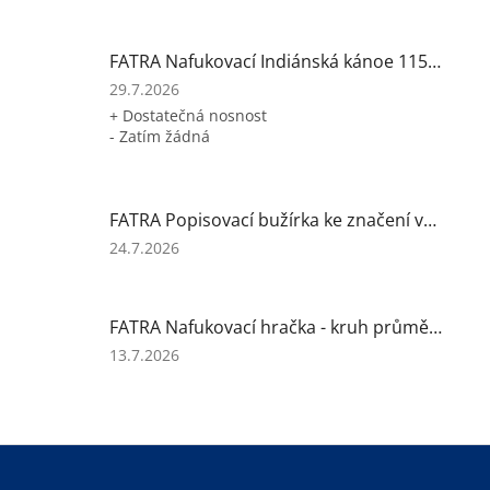
produktu
je
5
FATRA Nafukovací Indiánská kánoe 115x33 cm
z
5
Hodnocení
29.7.2026
hvězdiček.
produktu
+ Dostatečná nosnost
je
- Zatím žádná
5
z
5
hvězdiček.
FATRA Popisovací bužírka ke značení vodičů, 5x5 mm (H1449)
Hodnocení
24.7.2026
produktu
je
1
FATRA Nafukovací hračka - kruh průměr 55 cm PLAVČÍK
z
5
Hodnocení
13.7.2026
hvězdiček.
produktu
je
5
z
Z
5
á
hvězdiček.