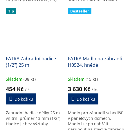
(LINO FATRA).
148 m. Neobsahuje kotvící
systém, ten je nutné přidat
Tip
Bestseller
do košíku samostatně...
FATRA Zahradní hadice
FATRA Madlo na zábradlí
(1/2") 25 m
H0524, hnědé
Skladem
(38 ks)
Skladem
(15 ks)
454 Kč
3 630 Kč
/ ks
/ ks
Do košíku
Do košíku
Zahradní hadice délky 25 m,
Madlo pro zábradlí schodišť
vnitřní průměr 13 mm (1/2").
v panelových domech.
Hadice je bez výztuhy.
Madlo lze po nahřátí
nasunout na kovové zábradlí