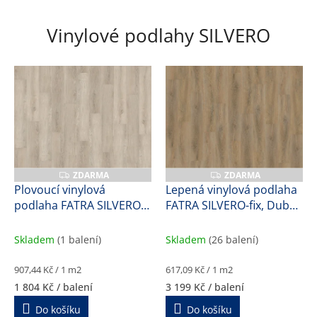
i
t
Vinylové podlahy SILVERO
n
í
p
l
a
s
t
ZDARMA
ZDARMA
Z
Z
D
D
o
Plovoucí vinylová
Lepená vinylová podlaha
A
A
podlaha FATRA SILVERO-
FATRA SILVERO-fix, Dub
R
R
v
M
M
click, Dub měsíční, 57170-
porto, 17171-1, 1,7 mm
A
A
é
1, 8,2 mm
Skladem
(1 balení)
Skladem
(26 balení)
v
ý
Měrná
Měrná
907,44 Kč / 1 m2
617,09 Kč / 1 m2
cena:
cena:
r
1 804 Kč
/ balení
3 199 Kč
/ balení
o
Do košíku
Do košíku