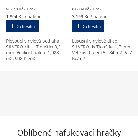
Měrná
Měrná
907,44 Kč / 1 m2
617,09 Kč / 1 m2
cena:
cena:
1 804 Kč
/ balení
3 199 Kč
/ balení
Do košíku
Do košíku
Plovoucí vinylová podlaha
Luxusní vinylové dílce
SILVERO-click. Tloušťka 8,2
SILVERO-fix Tloušťka 1,7 mm.
mm. Velikost balení 1,988
Velikost balení 5,184 m2. 617
m2. 908 Kč/m2
Kč/m2
Oblíbené nafukovací hračky