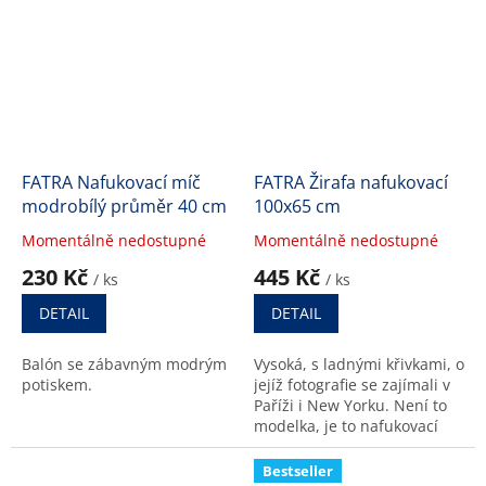
FATRA Nafukovací míč
FATRA Žirafa nafukovací
modrobílý průměr 40 cm
100x65 cm
Momentálně nedostupné
Momentálně nedostupné
Průměrné
Průměrné
hodnocení
hodnocení
230 Kč
445 Kč
/ ks
/ ks
produktu
produktu
je
je
DETAIL
DETAIL
5,0
5,0
z
z
Balón se zábavným modrým
Vysoká, s ladnými křivkami, o
5
5
potiskem.
jejíž fotografie se zajímali v
hvězdiček.
hvězdiček.
Paříži i New Yorku. Není to
modelka, je to nafukovací
žlutá žirafa z Fatry.
Bestseller