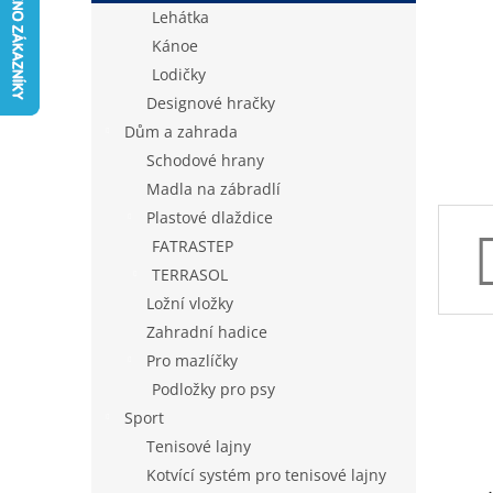
n
Lehátka
e
Kánoe
l
Lodičky
Designové hračky
Dům a zahrada
Schodové hrany
Madla na zábradlí
Plastové dlaždice
FATRASTEP
TERRASOL
Ložní vložky
Zahradní hadice
Pro mazlíčky
Podložky pro psy
Sport
Tenisové lajny
Kotvící systém pro tenisové lajny