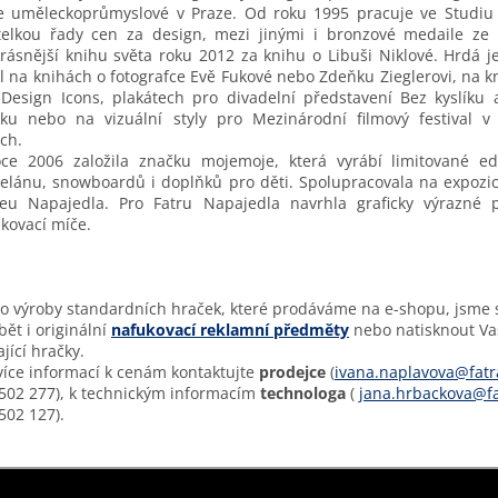
e uměleckoprůmyslové v Praze. Od roku 1995 pracuje ve Studiu 
telkou řady cen za design, mezi jinými i bronzové medaile ze
rásnější knihu světa roku 2012 za knihu o Libuši Niklové. Hrdá je
l na knihách o fotografce Evě Fukové nebo Zdeňku Zieglerovi, na k
Design Icons, plakátech pro divadelní představení Bez kyslíku 
ku nebo na vizuální styly pro Mezinárodní filmový festival v
ch.
ce 2006 založila značku mojemoje, která vyrábí limitované ed
elánu, snowboardů i doplňků pro děti. Spolupracovala na expozic
eu Napajedla. Pro Fatru Napajedla navrhla graficky výrazné p
kovací míče.
 výroby standardních hraček, které prodáváme na e-shopu, jsme 
bět i originální
nafukovací reklamní předměty
nebo natisknout Va
ající hračky.
více informací k cenám kontaktujte
prodejce
(
ivana.naplavova@fatr
502 277), k technickým informacím
technologa
(
jana.hrbackova@fa
502 127).