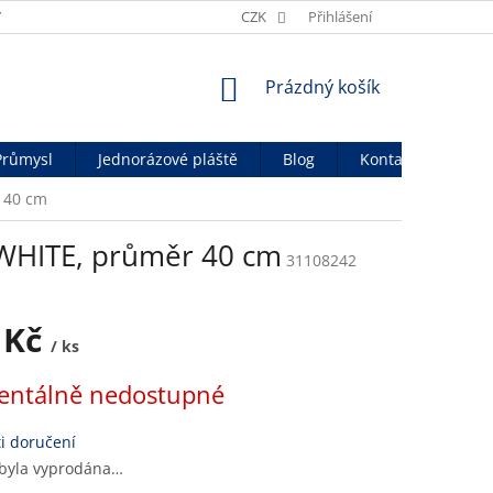
Y
OBCHODNÍ PODMÍNKY
CZK
OCHRANA OSOB. ÚDAJŮ
Přihlášení
OFICIÁ
NÁKUPNÍ
Prázdný košík
KOŠÍK
Průmysl
Jednorázové pláště
Blog
Kontakty
 40 cm
 WHITE, průměr 40 cm
31108242
 Kč
/ ks
ntálně nedostupné
i doručení
 byla vyprodána…