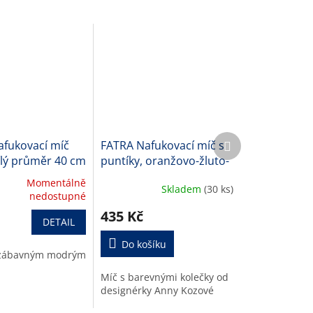
Další
fukovací míč
FATRA Nafukovací míč s
produkt
lý průměr 40 cm
puntíky, oranžovo-žluto-
růžový, průměr 33 cm
Momentálně
Skladem
(30 ks)
Průměrné
nedostupné
í
hodnocení
435 Kč
produktu
DETAIL
je
5,0
Do košíku
 zábavným modrým
z
5
Míč s barevnými kolečky od
.
hvězdiček.
designérky Anny Kozové