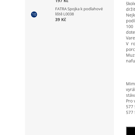
197 Kč
škol
FATRA Spojka k podlahové
drži
liště L0038
Nejk
39 Kč
podí
100 
dote
Vare
V ro
porc
Muz
nafu
Mimo
vyrá
stáv
Pro 
577 
577 