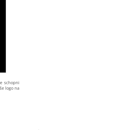
me schopni
še logo na