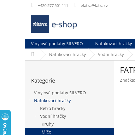
Přejít
+420 577 501 111
efatra@fatra.cz
na
obsah
Vinylové podlahy SILVERO
Nafukovací hračky
Domů
Nafukovací hračky
Vodní hračky
P
FAT
o
Přeskočit
s
Kategorie
Značka
kategorie
t
r
Vinylové podlahy SILVERO
a
Nafukovací hračky
n
Retro hračky
n
í
Vodní hračky
p
Kruhy
a
Míče