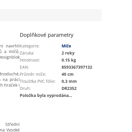
Doplňkové parametry
ni navrhli
Kategorie
:
Míče
ků a míčů.
Záruka
:
2 roky
Designblok
Hmotnost
:
0.15 kg
EAN
:
8593367397132
dnoduché,
Průměr míče
:
40 cm
m na práci
Tloušťka PVC fólie
:
0,3 mm
h hraček i
Druh
:
DR2352
Položka byla vyprodána…
 Střední
 na Vysoké