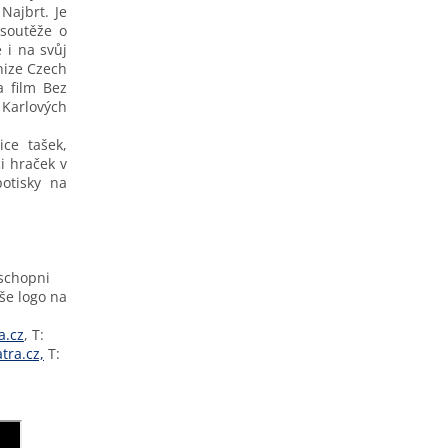
Najbrt. Je
 soutěže o
 i na svůj
nize Czech
a film Bez
 Karlových
ice tašek,
i hraček v
otisky na
schopni
še logo na
a.cz
, T:
tra.cz,
T: