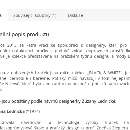
s
Související soubory (1)
Diskuze
ailní popis produktu
ce 2013 se Fatra vrací ke spolupráci s designéry, kteří pro 
inální nafukovací hračky v podobě zvířat, dopravních prostřed
vé je kolekce představena na pražském týdnu designu a módy 
ou z nabízených hraček jsou míče kolekce „BLACK & WHITE“. Je
zné, černobílé i barevné. Potisky míčů navazují v tom nejlepší
še Niklové, která byla sama autorkou nespočtu potisků nafukovacíc
.
 jsou potištěný podle návrhů designerky Zuzany Lednické.
ana Lednická
(*1974)
tudovala navrhování a technologii výroby hraček na
eckoprůmyslové škole a grafický design u prof. Zdeňka Zieglera