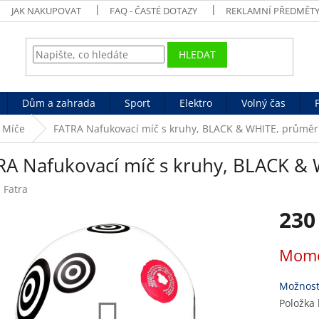
JAK NAKUPOVAT
FAQ - ČASTÉ DOTAZY
REKLAMNÍ PŘEDMĚT
HLEDAT
Dům a zahrada
Sport
Elektro
Volný čas
Míče
FATRA Nafukovací míč s kruhy, BLACK & WHITE, průměr
RA Nafukovací míč s kruhy, BLACK &
:
Fatra
230
Měrná
Mome
cena:
Možnost
Položka