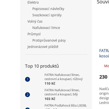
Souvi
Elektro
Popisovací návlečky
Svazkovací spirály
Volný čas
Nafukovací límce
Průmysl
Protiprůvanové pásy
Jednorázové pláště
FATR
kosoč
WHIT
Top 10 produktů
Mo
FATRA Nafukovací límec,
230
cestovní a koupací, růžový
110 Kč
Nadča
FATRA Nafukovací límec,
origin
cestovní a koupací, bílý
desig
103 Kč
Ledni
FATRA Podlahová lišta L0038,