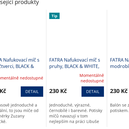
sející produkty
Tip
A Nafukovací míč s
FATRA Nafukovací míč s
FATRA Na
tverci, BLACK &
pruhy, BLACK & WHITE,
modrobí
E, průměr 40 cm
průměr 40 cm
Momentálně
mentálně nedostupné
Průměrné
Průměrné
nedostupné
hodnocení
hodnocen
 Kč
produktu
230 Kč
produktu
230 Kč
DETAIL
DETAIL
je
je
5,0
5,0
sově jednoduché a
Jednoduché, výrazné,
Balón se
z
z
ální, to jsou míče od
černobílé i barevné. Potisky
potiskem.
5
5
nérky Zuzany
míčů navazují v tom
hvězdiček.
hvězdiček
cké.
nejlepším na práci Libuše
Niklové.