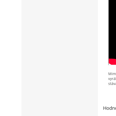
Mimo
vyrá
stáv
Hodno