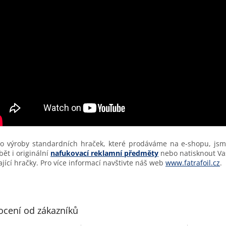
 výroby standardních hraček, které prodáváme na e-shopu, js
bět i originální
nafukovací reklamní předměty
nebo natisknout Va
ající hračky. Pro více informací navštivte náš web
www.fatrafoil.cz
.
cení od zákazníků