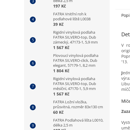
délka 2,5 m
197 Kč
FATRA Vnitřní roh k
Popi
podlahové liště L0038
39 Kč
Rigidní vinylová podlaha
Det
FATRA SILVERO-top, Dub
zámecký, 47173-1, 5,9 mm
V ro
1 567 Kč
orig
Plovoucí vinylová podlaha
Popr
FATRA SILVERO-click, Dub
'13.
elegant, 57179-1, 8,2 mm
1 804 Kč
J
edn
výra
Rigidní vinylová podlaha
Libu
FATRA SILVERO-top, Dub
měsíční, 47170-1, 5,9 mm
míčů
1 567 Kč
Míče
FATRA Ložní vložka,
průsvitná, rozměr 83x130 cm
Zuz
60 Kč
FATRA Podlahová lišta L0010,
Vys
délka 2,5 m
uměl