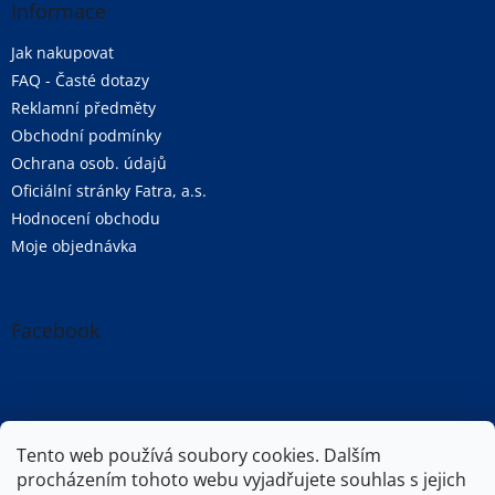
s
Informace
u
Jak nakupovat
FAQ - Časté dotazy
Reklamní předměty
Obchodní podmínky
Ochrana osob. údajů
Oficiální stránky Fatra, a.s.
Hodnocení obchodu
Moje objednávka
Facebook
Oficiální stránky společnosti Fatra, a.s.
Tento web používá soubory cookies. Dalším
procházením tohoto webu vyjadřujete souhlas s jejich