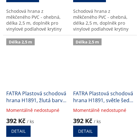
z
z
Schodová hrana z
Schodová hrana z
5
5
měkčeného PVC - ohebná,
měkčeného PVC - ohebná,
hvězdiček.
hvězdiček.
délka 2,5 m, doplněk pro
délka 2,5 m, doplněk pro
vinylové podlahové krytiny
vinylové podlahové krytiny
(LINO FATRA)
(LINO FATRA)
Délka 2,5 m
Délka 2,5 m
FATRA Plastová schodová
FATRA Plastová schodová
hrana H1891, žlutá barva
hrana H1891, světle šedá
421
barva 280
Momentálně nedostupné
Momentálně nedostupné
Průměrné
Průměrné
hodnocení
hodnocení
392 Kč
392 Kč
/ ks
/ ks
produktu
produktu
je
je
DETAIL
DETAIL
5,0
4,6