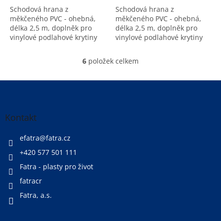
z
z
Schodová hrana z
Schodová hrana z
5
5
měkčeného PVC - ohebná,
měkčeného PVC - ohebná,
hvězdiček.
hvězdiček.
délka 2,5 m, doplněk pro
délka 2,5 m, doplněk pro
vinylové podlahové krytiny
vinylové podlahové krytiny
(LINO FATRA)
(LINO FATRA)
6
položek celkem
O
v
l
Z
á
á
d
p
a
a
Kontakt
c
t
í
í
efatra
@
fatra.cz
p
r
+420 577 501 111
v
Fatra - plasty pro život
k
y
fatracr
v
ý
Fatra, a.s.
p
i