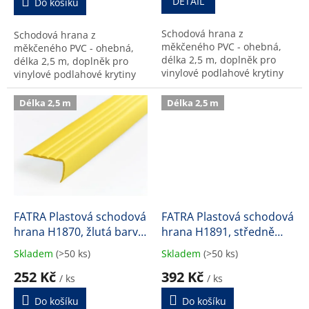
DETAIL
Do košíku
5,0
4,0
z
z
Schodová hrana z
Schodová hrana z
5
5
měkčeného PVC - ohebná,
měkčeného PVC - ohebná,
hvězdiček.
hvězdiček.
délka 2,5 m, doplněk pro
délka 2,5 m, doplněk pro
vinylové podlahové krytiny
vinylové podlahové krytiny
(LINO FATRA)
(LINO FATRA).
Délka 2,5 m
Délka 2,5 m
FATRA Plastová schodová
FATRA Plastová schodová
hrana H1870, žlutá barva
hrana H1891, středně
421
hnědá barva 560
Skladem
(>50 ks)
Skladem
(>50 ks)
Průměrné
Průměrné
hodnocení
hodnocení
252 Kč
392 Kč
/ ks
/ ks
produktu
produktu
je
je
Do košíku
Do košíku
4,3
4,4