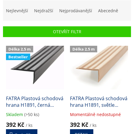
Ř
a
Nejlevnější
Nejdražší
Nejprodávanější
Abecedně
z
e
n
OTEVŘÍT FILTR
í
p
V
r
Délka 2,5 m
Délka 2,5 m
ý
o
Bestseller
p
d
i
u
s
k
p
t
r
ů
o
d
FATRA Plastová schodová
FATRA Plastová schodová
u
hrana H1891, černá
hrana H1891, světle
k
barva 600
hnědá barva 533
Skladem
(>50 ks)
Momentálně nedostupné
Průměrné
Průměrné
t
hodnocení
hodnocení
392 Kč
392 Kč
ů
/ ks
/ ks
produktu
produktu
je
je