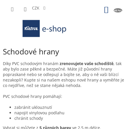
Přejít
na
CZK
NÁKUP
obsah
KOŠÍK
Schodové hrany
Díky PVC schodovým hranám
zrenovujete vaše schodiště
, tak
aby bylo zase pěkné a bezpečné. Máte již původní hrany
popraskané nebo se odlepují a bojíte se, aby o ně vaši blízcí
nezakopli? Kupte si na našem eshopu nové hrany a vyměňte je
co nejdříve, než se stane nějaká nehoda.
PVC schodové hrany pomáhají:
zabránit uklouznutí
napojit vinylovou podlahu
chránit schody
Vybrat si můžete z
5 různých barev
ve 2,5 m délce.