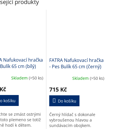
sející produkty
A Nafukovací hračka
FATRA Nafukovací hračka
 Bulík 65 cm (bílý)
- Pes Bulík 65 cm (černý)
Skladem
(>50 ks)
Skladem
(>50 ks)
 Kč
715 Kč
o košíku
Do košíku
hte se zmást ostrými
Černý hlídač s dokonale
 toto plemeno se totiž
vybroušenou hlavou a
ně hodí k dětem.
sundávacím obojkem.