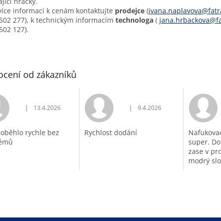
ající hračky.
více informací k cenám kontaktujte
prodejce
(
ivana.naplavova@fatr
502 277), k technickým informacím
technologa
(
jana.hrbackova@fa
502 127).
cení od zákazníků
|
|
13.4.2026
9.4.2026
Hodnocení obchodu je 5 z 5 hvězdiček.
Hodnocení obchodu je 5 z 5 h
roběhlo rychle bez
Rychlost dodání
Nafukovac
lémů
super. Do
zase v pro
modrý slo