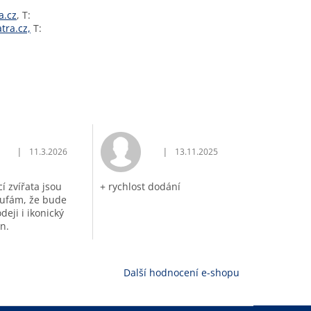
a.cz
, T:
tra.cz,
T:
|
|
11.3.2026
13.11.2025
vězdiček.
Hodnocení obchodu je 5 z 5 hvězdiček.
Hodnocení obchodu je 5 z 5 hvěz
í zvířata jsou
+ rychlost dodání
ufám, že bude
deji i ikonický
n.
Další hodnocení e-shopu