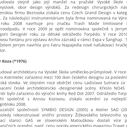
tudovala stejně jako její manžel na pražské Vysoké škole 
myslové, obor design výrobků. Za redesign chirurgických nás
enskou firmu Beznoska získala cenu Czech Grand Design v kateg
. Za následující instrumentárium byla firma nominovaná na Výr
roku 2008 navrhuje pro značku Trash Made limitované k
ktroodpadu. V roce 2009 je opět nominována společně s Jerry
gorii Designér roku za dětské odrážedlo Torpédo. V roce 2010
vou fontánu pro výstavu Archiv zázraků v rámci Expa v Šanghaji. 
elem Jerrym navrhla pro Fatru Napajedla nové nafukovací hračk
tor.
y Koza (*1976)
udoval architekturu na Vysoké škola umělecko-průmyslové. V roce
lo Kotrmelec zařazeno mezi 100 ikon českého designu za poslední
ská stovka. Ve stejném roce obdržel cenu Ladislava Sutnara z
hacení české architektonicko -designerské scény. Křeslo NO
riér bylo zařazeno do výroční knihy Red Dot 2007. Odrážedlo Torp
rhl společně s Annou Kozovou, získalo ocenění za nejlepší
gnbloku 2008.
uzaložil společnosti SYMBIO DESIGN (2005) a Atelier SAD (20
sledy rekonstruoval vnitřní prostory Žižkovského televizního vy
pací stanici GAS ve slovenském Matouškovu dostali více pr
aničních ocenění, např. cenu poroty amerického magazínu Travel +