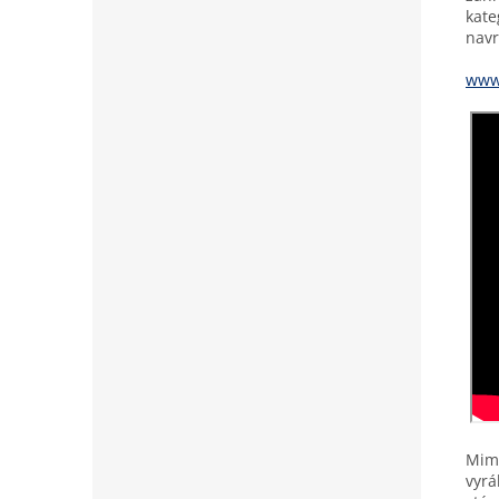
kat
navr
www.
Mimo
vyrá