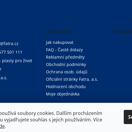
Informace
Facebo
Jak nakupovat
@
fatra.cz
FAQ - Časté dotazy
577 501 111
Reklamní předměty
- plasty pro život
Obchodní podmínky
r
Ochrana osob. údajů
 a.s.
Oficiální stránky Fatra, a.s.
Hodnocení obchodu
Moje objednávka
používá soubory cookies. Dalším procházením
S
Oficiální stránky společnosti Fatra, a.s.
 vyjadřujete souhlas s jejich používáním. Více
de
.