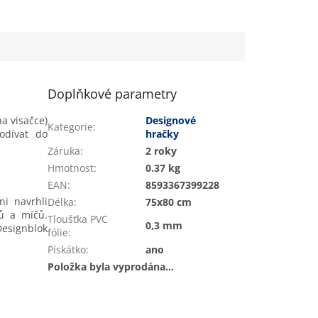
Doplňkové parametry
na visačce)
Designové
Kategorie
:
odívat do
hračky
Záruka
:
2 roky
Hmotnost
:
0.37 kg
EAN
:
8593367399228
ni navrhli
Délka
:
75x80 cm
ků a míčů.
Tloušťka PVC
0,3 mm
Designblok
fólie
:
Pískátko
:
ano
Položka byla vyprodána…