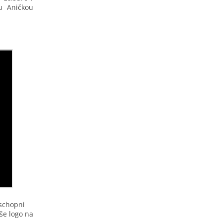
u Aničkou
schopni
še logo na