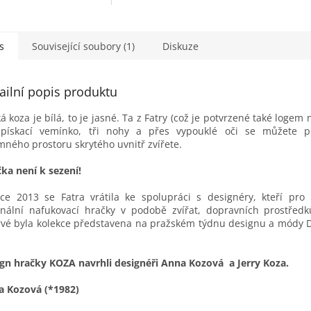
s
Související soubory (1)
Diskuze
ailní popis produktu
á koza je bílá, to je jasné. Ta z Fatry (což je potvrzené také logem 
pískací vemínko, tři nohy a přes vypouklé oči se můžete p
mného prostoru skrytého uvnitř zvířete.
ka není k sezení!
ce 2013 se Fatra vrátila ke spolupráci s designéry, kteří pro 
inální nafukovací hračky v podobě zvířat, dopravních prostřed
vé byla kolekce představena na pražském týdnu designu a módy 
gn hračky KOZA navrhli designéři Anna Kozová a Jerry Koza.
a Kozová (*1982)