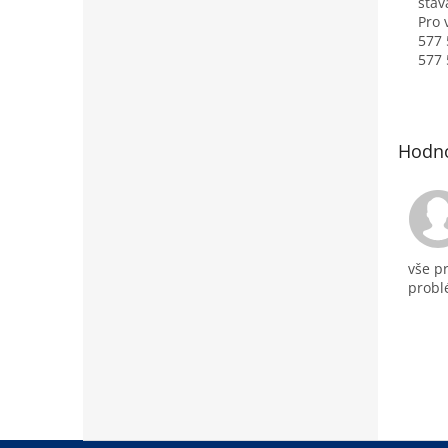
stáv
Pro 
577 
577 
Hodno
vše p
prob