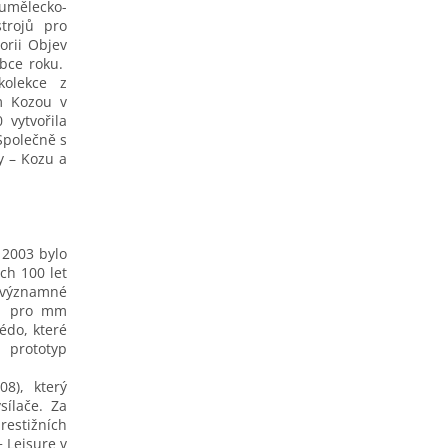
umělecko-
trojů pro
orii Objev
obce roku.
olekce z
m Kozou v
 vytvořila
Společně s
y – Kozu a
 2003 bylo
ch 100 let
a významné
4S pro mm
édo, které
 prototyp
08), který
sílače. Za
estižních
 Leisure v