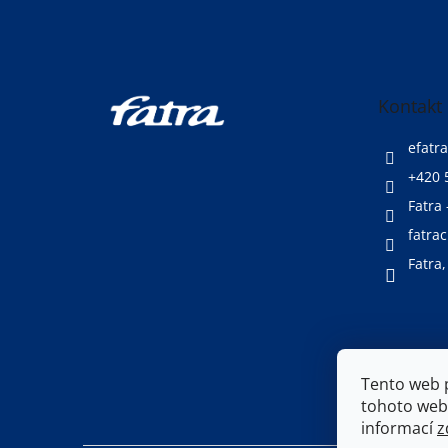
Z
á
p
a
t
Kontakt
í
efatra
+420 
Fatra 
fatrac
Fatra,
Tento web 
tohoto webu
informací
z