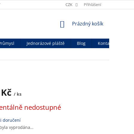
Y
OBCHODNÍ PODMÍNKY
CZK
OCHRANA OSOB. ÚDAJŮ
Přihlášení
OFICIÁ
NÁKUPNÍ
Prázdný košík
KOŠÍK
Průmysl
Jednorázové pláště
Blog
Kontakty
 Kč
/ ks
ntálně nedostupné
i doručení
 byla vyprodána…