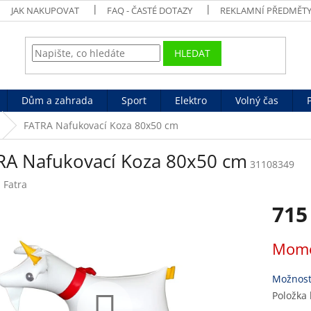
JAK NAKUPOVAT
FAQ - ČASTÉ DOTAZY
REKLAMNÍ PŘEDMĚT
HLEDAT
Dům a zahrada
Sport
Elektro
Volný čas
FATRA Nafukovací Koza 80x50 cm
RA Nafukovací Koza 80x50 cm
31108349
:
Fatra
715
Měrná
Mome
cena:
Možnost
Položka