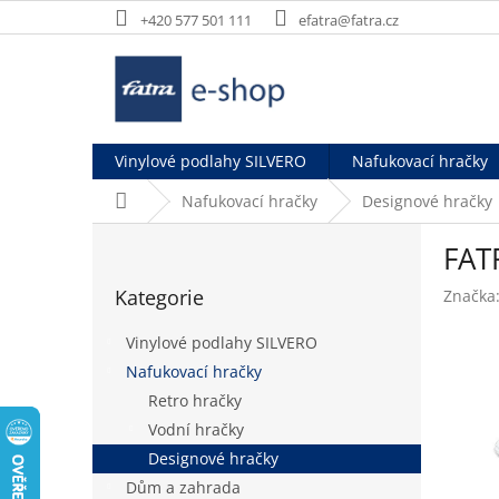
Přejít
+420 577 501 111
efatra@fatra.cz
na
obsah
Vinylové podlahy SILVERO
Nafukovací hračky
Domů
Nafukovací hračky
Designové hračky
P
FAT
o
Přeskočit
s
Kategorie
Značka
kategorie
t
r
Vinylové podlahy SILVERO
a
Nafukovací hračky
n
Retro hračky
n
í
Vodní hračky
p
Designové hračky
a
Dům a zahrada