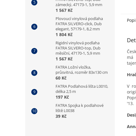
zámecký, 47173-1, 5,9 mm
1 567 Kč
Plovoucí vinylová podlaha
Popi
FATRA SILVERO-click, Dub
elegant, 57179-1, 8,2 mm
1 804 Kč
Det
Rigidní vinylová podlaha
FATRA SILVERO-top, Dub
Česk
měsíční, 47170-1, 5,9 mm
má 
1 567 Kč
taje
FATRA Ložní vložka,
průsvitná, rozměr 83x130 cm
Hrač
60 Kč
V ro
FATRA Podlahová lišta L0010,
délka 2,5 m
orig
197 Kč
Popr
'13.
FATRA Spojka k podlahové
liště L0038
Desi
39 Kč
Ann