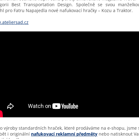
egorii Best Transportation Design. Společně se svou manželko
hl pro Fatru Napajedla nové nafukovací hračky – Kozu a Traktor.
ateliersad.cz
 výroby standardních hraček, které prodáváme na e-shopu, jsme 
bět i originální
nafukovací reklamní předměty
nebo natisknout Va