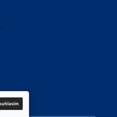
ok
ouhlasím