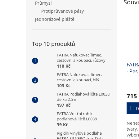
Souvi
Průmysl
Protiprůvanové pásy
Jednorázové pláště
Top 10 produktů
FATRA Nafukovací límec,
cestovní a koupací, růžový
FATR
110 Kč
- Pes
FATRA Nafukovací límec,
cestovní a koupací, bílý
103 Kč
FATRA Podlahová lišta L0038,
715
délka 2,5 m
197 Kč
D
FATRA Vnitřní roh k
podlahové liště L0038
Nenec
39 Kč
tvary,
Rigidní vinylová podlaha
výbor
FATRA SILVERO-top, Dub