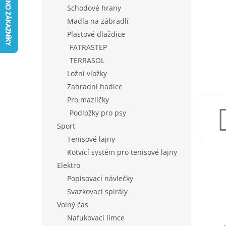
n
Schodové hrany
e
Madla na zábradlí
l
Plastové dlaždice
FATRASTEP
TERRASOL
Ložní vložky
Zahradní hadice
Pro mazlíčky
Podložky pro psy
Sport
Tenisové lajny
Kotvící systém pro tenisové lajny
Elektro
Popisovací návlečky
Svazkovací spirály
Volný čas
Nafukovací límce