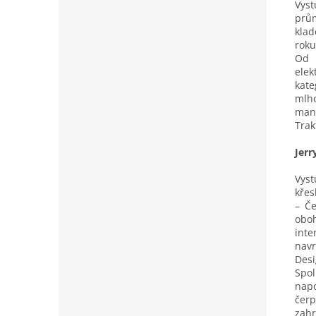
Vys
prů
klad
roku
Od 
ele
kate
mlho
manž
Trak
Jerr
Vyst
křes
– Če
obo
inte
nav
Desi
Spol
napo
čer
zahr