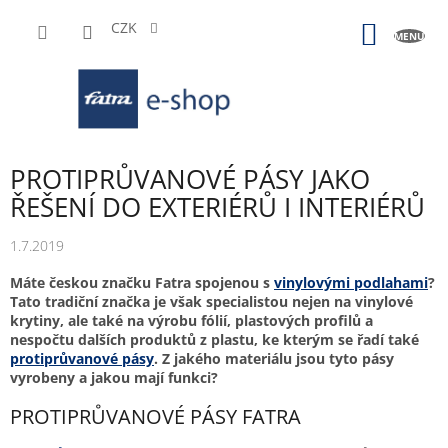
Přejít
na
CZK
NÁKUP
obsah
KOŠÍK
PROTIPRŮVANOVÉ PÁSY JAKO
ŘEŠENÍ DO EXTERIÉRŮ I INTERIÉRŮ
1.7.2019
Máte českou značku Fatra spojenou s
vinylovými podlahami
?
Tato tradiční značka je však specialistou nejen na vinylové
krytiny, ale také na výrobu fólií, plastových profilů a
nespočtu dalších produktů z plastu, ke kterým se řadí také
protiprůvanové pásy
. Z jakého materiálu jsou tyto pásy
vyrobeny a jakou mají funkci?
PROTIPRŮVANOVÉ PÁSY FATRA