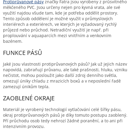
Protiprůvanové pásy
značky Fatra jsou vyrobeny z průsvitného
měkčeného PVC. Jsou určeny nejen pro kyvná vrata, ale své
využití najdou všude tam, kde je potřeba oddělit prostory.
Tento způsob oddělení je možné využít v průmyslových
interiérech a exteriérech, ve kterých je vyžadovaný rychlý
průjezd nebo průchod. Netradiční využití je např. při
proplouvání v aquaparcích mezi vnitřním a venkovním
bazénem.
FUNKCE PÁSŮ
Jaké jsou vlastnosti protiprůvanových pásů? Jak už jejich název
napovídá, zabraňují průvanu, ale také prašnosti, hluku, vzniku
nečistot, mohou posloužit jako další zdroj denního světla,
omezují úniky chladu z mrazicích boxů a v neposlední řadě
zamezují únikům tepla.
ZAOBLENÉ OKRAJE
Materiál je vyrobený technologií vytlačování celé šířky pásu,
okraj protiprůvanových pásů je díky tomuto postupu zaoblený.
Pří průchodu osob tedy nehrozí žádné poranění, a to ani při
intenzivním provozu.