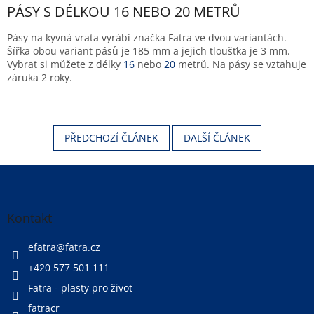
PÁSY S DÉLKOU 16 NEBO 20 METRŮ
Pásy na kyvná vrata vyrábí značka Fatra ve dvou variantách.
Šířka obou variant pásů je 185 mm a jejich tloušťka je 3 mm.
Vybrat si můžete z délky
16
nebo
20
metrů. Na pásy se vztahuje
záruka 2 roky.
PŘEDCHOZÍ ČLÁNEK
DALŠÍ ČLÁNEK
Z
á
p
a
Kontakt
t
í
efatra
@
fatra.cz
+420 577 501 111
Fatra - plasty pro život
fatracr