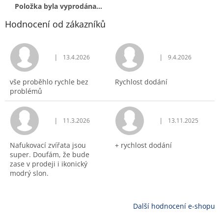
Položka byla vyprodána…
Hodnocení od zákazníků
|
|
13.4.2026
9.4.2026
Hodnocení obchodu je 5 z 5 hvězdiček.
Hodnocení obchodu j
vše proběhlo rychle bez
Rychlost dodání
problémů
|
|
11.3.2026
13.11.2025
Hodnocení obchodu je 5 z 5 hvězdiček.
Hodnocení obchodu j
Nafukovací zvířata jsou
+ rychlost dodání
super. Doufám, že bude
zase v prodeji i ikonický
modrý slon.
Další hodnocení e-shopu