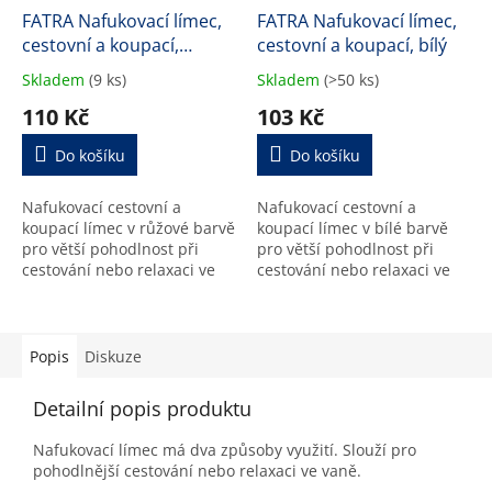
FATRA Nafukovací límec,
FATRA Nafukovací límec,
cestovní a koupací,
cestovní a koupací, bílý
růžový
Skladem
(9 ks)
Skladem
(>50 ks)
Průměrné
Průměrné
hodnocení
hodnocení
110 Kč
103 Kč
produktu
produktu
je
je
Do košíku
Do košíku
5,0
5,0
z
z
Nafukovací cestovní a
Nafukovací cestovní a
5
5
koupací límec v růžové barvě
koupací límec v bílé barvě
hvězdiček.
hvězdiček.
pro větší pohodlnost při
pro větší pohodlnost při
cestování nebo relaxaci ve
cestování nebo relaxaci ve
vaně.
vaně
Popis
Diskuze
Detailní popis produktu
Nafukovací límec má dva způsoby využití. Slouží pro
pohodlnější cestování nebo relaxaci ve vaně.