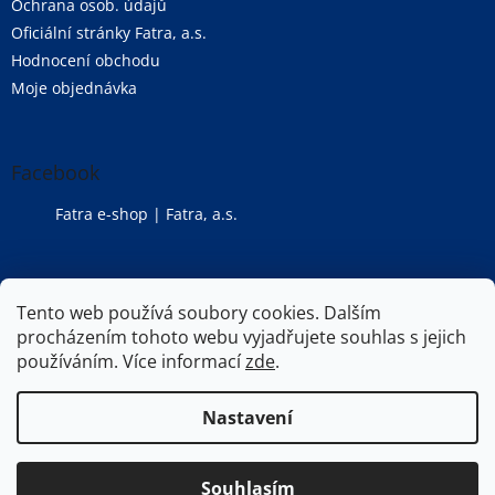
Ochrana osob. údajů
Oficiální stránky Fatra, a.s.
Hodnocení obchodu
Moje objednávka
Facebook
Fatra e-shop | Fatra, a.s.
Oficiální stránky společnosti Fatra, a.s.
Tento web používá soubory cookies. Dalším
procházením tohoto webu vyjadřujete souhlas s jejich
používáním. Více informací
zde
.
Vytvořil Shoptet
Nastavení
Copyright 2026
Fatra e-shop | Fatra, a.s.
. Všechna práva
Souhlasím
vyhrazena.
Upravit nastavení cookies