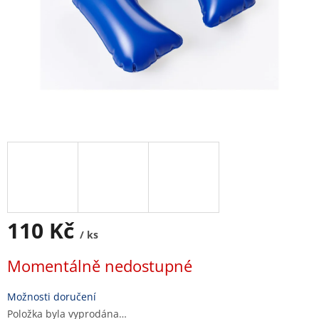
110 Kč
/ ks
Měrná
Momentálně nedostupné
cena:
Možnosti doručení
Položka byla vyprodána…