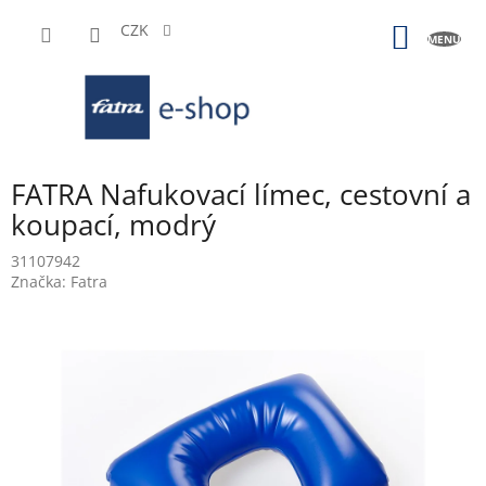
Přejít
na
CZK
NÁKUP
obsah
KOŠÍK
FATRA Nafukovací límec, cestovní a
koupací, modrý
31107942
Značka:
Fatra