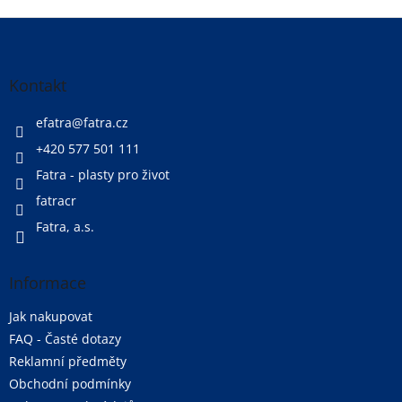
Z
á
p
a
Kontakt
t
í
efatra
@
fatra.cz
+420 577 501 111
Fatra - plasty pro život
fatracr
Fatra, a.s.
Informace
Jak nakupovat
FAQ - Časté dotazy
Reklamní předměty
Obchodní podmínky