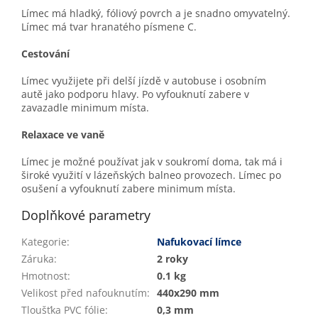
Límec má hladký, fóliový povrch a je snadno omyvatelný.
Límec má tvar hranatého písmene C.
Cestování
Límec využijete při delší jízdě v autobuse i osobním
autě jako podporu hlavy. Po vyfouknutí zabere v
zavazadle minimum místa.
Relaxace ve vaně
Límec je možné používat jak v soukromí doma, tak má i
široké využití v lázeňských balneo provozech. Límec po
osušení a vyfouknutí zabere minimum místa.
Doplňkové parametry
Kategorie
:
Nafukovací límce
Záruka
:
2 roky
Hmotnost
:
0.1 kg
Velikost před nafouknutím
:
440x290 mm
Tloušťka PVC fólie
:
0,3 mm