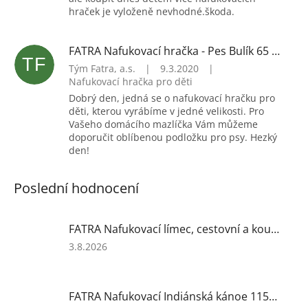
hraček je vyloženě nevhodné.škoda.
FATRA Nafukovací hračka - Pes Bulík 65 cm (bílý)
TF
Tým Fatra, a.s.
|
9.3.2020
|
Nafukovací hračka pro děti
Dobrý den, jedná se o nafukovací hračku pro
děti, kterou vyrábíme v jedné velikosti. Pro
Vašeho domácího mazlíčka Vám můžeme
doporučit oblíbenou podložku pro psy. Hezký
den!
Poslední hodnocení
FATRA Nafukovací límec, cestovní a koupací, růžový
Hodnocení
3.8.2026
produktu
je
5
FATRA Nafukovací Indiánská kánoe 115x33 cm
z