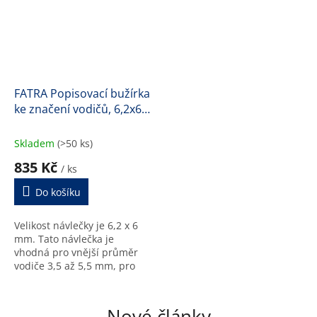
FATRA Popisovací bužírka
ke značení vodičů, 6,2x6
mm (H1450)
Skladem
(>50 ks)
835 Kč
/ ks
Do košíku
Velikost návlečky je 6,2 x 6
mm. Tato návlečka je
vhodná pro vnější průměr
vodiče 3,5 až 5,5 mm, pro
průřez CYA 1,5 až 4 mm2.
Délka 125 m.
Nové články