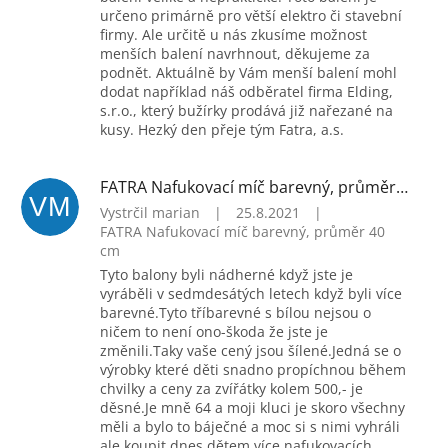
určeno primárně pro větší elektro či stavební
firmy. Ale určitě u nás zkusíme možnost
menších balení navrhnout, děkujeme za
podnět. Aktuálně by Vám menší balení mohl
dodat například náš odběratel firma Elding,
s.r.o., který bužírky prodává již nařezané na
kusy. Hezký den přeje tým Fatra, a.s.
FATRA Nafukovací míč barevný, průměr 40 cm
VM
Vystrčil marian
|
25.8.2021
|
FATRA Nafukovací míč barevný, průměr 40
cm
Tyto balony byli nádherné když jste je
vyráběli v sedmdesátých letech když byli více
barevné.Tyto tříbarevné s bílou nejsou o
ničem to není ono-škoda že jste je
změnili.Taky vaše cený jsou šílené.Jedná se o
výrobky které děti snadno propíchnou během
chvilky a ceny za zvířátky kolem 500,- je
děsné.Je mně 64 a moji kluci je skoro všechny
měli a bylo to báječné a moc si s nimi vyhráli
ale koupit dnes dětem více nafukovacích