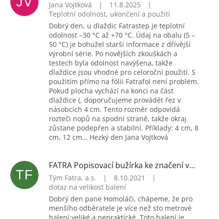
JV
Jana Vojtková
|
11.8.2025
|
Teplotní odolnost, ukončení a použití
Dobrý den, u dlaždic Fatrastep je teplotní
odolnost –30 °C až +70 °C. Údaj na obalu (5 –
50 °C) je bohužel starší informace z dřívější
výrobní série. Po novějších zkouškách a
testech byla odolnost navýšena, takže
dlaždice jsou vhodné pro celoroční použití. S
použitím přímo na fólii Fatrafol není problém.
Pokud plocha vychází na konci na část
dlaždice (, doporučujeme provádět řez v
násobcích 4 cm. Tento rozměr odpovídá
rozteči nopů na spodní straně, takže okraj
zůstane podepřen a stabilní. Příklady: 4 cm, 8
cm, 12 cm… Hezký den Jana Vojtková
FATRA Popisovací bužírka ke značení vodičů, 5x5 mm (H1449)
TF
Tým Fatra, a.s.
|
8.10.2021
|
dotaz na velikost balení
Dobrý den pane Homoláči, chápeme, že pro
menšího odběratele je více než sto metrové
balení veliké a nepraktické. Toto balení je