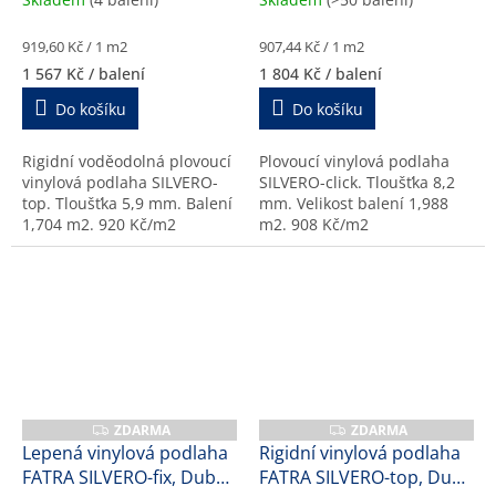
i
t
Měrná
Měrná
919,60 Kč / 1 m2
907,44 Kč / 1 m2
cena:
cena:
1 567 Kč
/ balení
1 804 Kč
/ balení
n
í
Do košíku
Do košíku
p
Rigidní voděodolná plovoucí
Plovoucí vinylová podlaha
l
vinylová podlaha SILVERO-
SILVERO-click. Tloušťka 8,2
a
top. Tloušťka 5,9 mm. Balení
mm. Velikost balení 1,988
1,704 m2. 920 Kč/m2
m2. 908 Kč/m2
s
t
o
v
é
v
ý
ZDARMA
ZDARMA
Z
Z
D
D
r
Lepená vinylová podlaha
Rigidní vinylová podlaha
A
A
FATRA SILVERO-fix, Dub
FATRA SILVERO-top, Dub
R
R
o
M
M