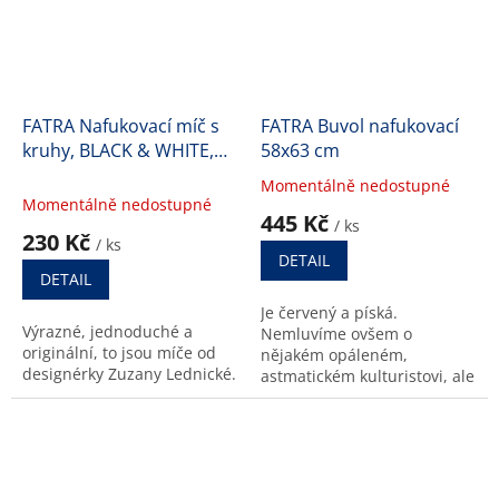
FATRA Nafukovací míč s
FATRA Buvol nafukovací
kruhy, BLACK & WHITE,
58x63 cm
průměr 40 cm
Momentálně nedostupné
Průměrné
Momentálně nedostupné
hodnocení
445 Kč
/ ks
produktu
230 Kč
/ ks
je
DETAIL
4,6
DETAIL
z
Je červený a píská.
5
Výrazné, jednoduché a
Nemluvíme ovšem o
hvězdiček.
originální, to jsou míče od
nějakém opáleném,
designérky Zuzany Lednické.
astmatickém kulturistovi, ale
o nafukovacím buvolovi.