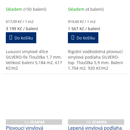
bavorský, 17174-1, 1,7
polní, 47175-1, 5,9 mm
A
A
b
mm
Skladem
(>50 balení)
Skladem
(4 balení)
k
y
Měrná
Měrná
617,09 Kč / 1 m2
919,60 Kč / 1 m2
cena:
cena:
3 199 Kč
/ balení
1 567 Kč
/ balení
Do košíku
Do košíku
Luxusní vinylové dílce
Rigidní voděodolná plovoucí
SILVERO-fix Tloušťka 1,7 mm.
vinylová podlaha SILVERO-
Velikost balení 5,184 m2. 617
top. Tloušťka 5,9 mm. Balení
Kč/m2
1,704 m2. 920 Kč/m2
ZDARMA
ZDARMA
Z
Z
D
D
Plovoucí vinylová
Lepená vinylová podlaha
A
A