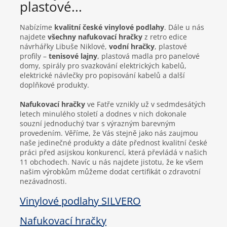
plastové...
Nabízíme
kvalitní české vinylové podlahy
. Dále u nás
najdete
všechny nafukovací hračky
z retro edice
návrhářky Libuše Niklové,
vodní hračky
, plastové
profily –
tenisové lajny
, plastová madla pro panelové
domy, spirály pro svazkování elektrických kabelů,
elektrické návlečky pro popisování kabelů a další
doplňkové produkty.
Nafukovací hračky
ve Fatře vznikly už v sedmdesátých
letech minulého století a dodnes v nich dokonale
souzní jednoduchý tvar s výrazným barevným
provedením. Věříme, že Vás stejně jako nás zaujmou
naše jedinečné produkty a dáte přednost kvalitní české
práci před asijskou konkurencí, která převládá v našich
11 obchodech. Navíc u nás najdete jistotu, že ke všem
našim výrobkům můžeme dodat certifikát o zdravotní
nezávadnosti.
Vinylové podlahy SILVERO
Nafukovací hračky