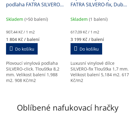
podlaha FATRA SILVERO-
FATRA SILVERO-fix, Dub
R
R
M
M
click, Dub finský, 57176-1,
elegant, 17179-1, 1,7 mm
A
A
8,2 mm
Skladem
(>50 balení)
Skladem
(1 balení)
Měrná
Měrná
907,44 Kč / 1 m2
617,09 Kč / 1 m2
cena:
cena:
1 804 Kč
/ balení
3 199 Kč
/ balení
Do košíku
Do košíku
Plovoucí vinylová podlaha
Luxusní vinylové dílce
SILVERO-click. Tloušťka 8,2
SILVERO-fix Tloušťka 1,7 mm.
mm. Velikost balení 1,988
Velikost balení 5,184 m2. 617
m2. 908 Kč/m2
Kč/m2
Oblíbené nafukovací hračky