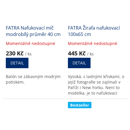
FATRA Nafukovací míč
FATRA Žirafa nafukovací
modrobílý průměr 40 cm
100x65 cm
Momentálně nedostupné
Momentálně nedostupné
Průměrné
Průměrné
hodnocení
hodnocení
230 Kč
445 Kč
/ ks
/ ks
produktu
produktu
je
je
DETAIL
DETAIL
5,0
5,0
z
z
Balón se zábavným modrým
Vysoká, s ladnými křivkami, o
5
5
potiskem.
jejíž fotografie se zajímali v
hvězdiček.
hvězdiček.
Paříži i New Yorku. Není to
modelka, je to nafukovací
žlutá žirafa z Fatry.
Bestseller