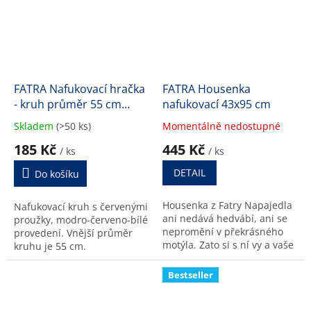
FATRA Nafukovací hračka
FATRA Housenka
- kruh průměr 55 cm
nafukovací 43x95 cm
ČERVENÉ PRUHY
Skladem
(>50 ks)
Momentálně nedostupné
Průměrné
Průměrné
hodnocení
hodnocení
185 Kč
445 Kč
/ ks
/ ks
produktu
produktu
je
je
DETAIL
Do košíku
4,5
4,8
z
z
Housenka z Fatry Napajedla
Nafukovací kruh s červenými
5
5
ani nedává hedvábí, ani se
proužky, modro-červeno-bílé
hvězdiček.
hvězdiček.
nepromění v překrásného
provedení. Vnější průměr
motýla. Zato si s ní vy a vaše
kruhu je 55 cm.
děti užijete spoustu zábavy.
Bestseller