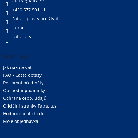
í
efatra
@
fatra.cz
+420 577 501 111
Fatra - plasty pro život
fatracr
Fatra, a.s.
Informace
Jak nakupovat
FAQ - Časté dotazy
Reklamní předměty
Obchodní podmínky
Ochrana osob. údajů
Oficiální stránky Fatra, a.s.
Hodnocení obchodu
Moje objednávka