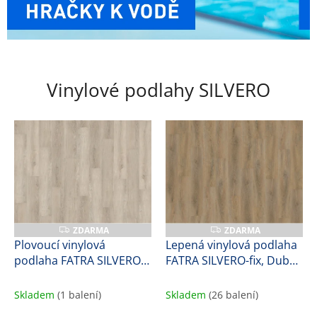
y
t
i
n
Vinylové podlahy SILVERO
y
,
n
a
f
u
k
o
ZDARMA
ZDARMA
Z
Z
D
D
Plovoucí vinylová
Lepená vinylová podlaha
v
A
A
podlaha FATRA SILVERO-
FATRA SILVERO-fix, Dub
R
R
a
M
M
click, Dub měsíční, 57170-
porto, 17171-1, 1,7 mm
A
A
c
1, 8,2 mm
Skladem
(1 balení)
Skladem
(26 balení)
í