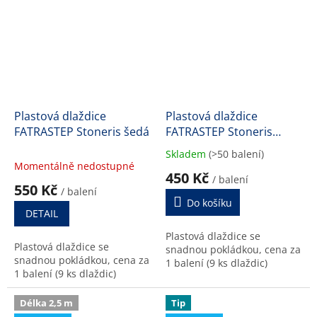
Plastová dlaždice
Plastová dlaždice
FATRASTEP Stoneris šedá
FATRASTEP Stoneris
černá
Skladem
(>50 balení)
Průměrné
Momentálně nedostupné
hodnocení
450 Kč
/ balení
produktu
550 Kč
/ balení
je
Do košíku
4,0
DETAIL
z
Plastová dlaždice se
5
Plastová dlaždice se
snadnou pokládkou, cena za
hvězdiček.
snadnou pokládkou, cena za
1 balení (9 ks dlaždic)
1 balení (9 ks dlaždic)
Délka 2,5 m
Tip