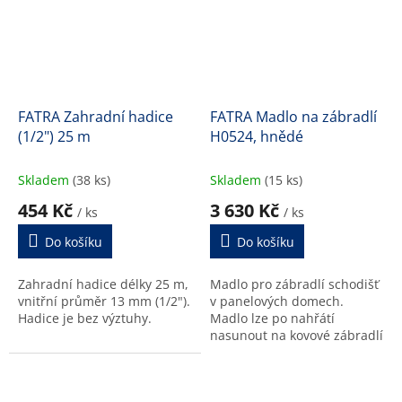
FATRA Zahradní hadice
FATRA Madlo na zábradlí
(1/2") 25 m
H0524, hnědé
Skladem
(38 ks)
Skladem
(15 ks)
454 Kč
3 630 Kč
/ ks
/ ks
Do košíku
Do košíku
Zahradní hadice délky 25 m,
Madlo pro zábradlí schodišť
vnitřní průměr 13 mm (1/2").
v panelových domech.
Hadice je bez výztuhy.
Madlo lze po nahřátí
nasunout na kovové zábradlí
šířky 3 cm. Délka 20 m.