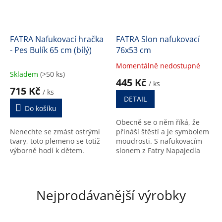
FATRA Nafukovací hračka
FATRA Slon nafukovací
- Pes Bulík 65 cm (bílý)
76x53 cm
Momentálně nedostupné
Průměrné
Skladem
(>50 ks)
hodnocení
445 Kč
/ ks
produktu
715 Kč
/ ks
je
DETAIL
5,0
Do košíku
z
Obecně se o něm říká, že
5
Nenechte se zmást ostrými
přináší štěstí a je symbolem
hvězdiček.
tvary, toto plemeno se totiž
moudrosti. S nafukovacím
výborně hodí k dětem.
slonem z Fatry Napajedla
minimálně to první určitě
zažijete.
Nejprodávanější výrobky