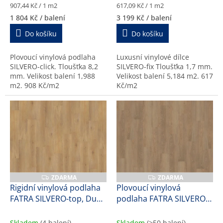
Měrná
Měrná
907,44 Kč / 1 m2
617,09 Kč / 1 m2
h
cena:
cena:
1 804 Kč
/ balení
3 199 Kč
/ balení
r
Do košíku
Do košíku
a
č
Plovoucí vinylová podlaha
Luxusní vinylové dílce
k
SILVERO-click. Tloušťka 8,2
SILVERO-fix Tloušťka 1,7 mm.
mm. Velikost balení 1,988
Velikost balení 5,184 m2. 617
y
m2. 908 Kč/m2
Kč/m2
a
d
a
l
š
í
k
ZDARMA
ZDARMA
Z
Z
D
D
Rigidní vinylová podlaha
Plovoucí vinylová
v
A
A
FATRA SILVERO-top, Dub
podlaha FATRA SILVERO-
R
R
a
M
M
jantar, 47172-1, 5,9 mm
click, Dub zámecký,
A
A
l
57173-1, 8,2 mm
Skladem
(4 balení)
Skladem
(>50 balení)