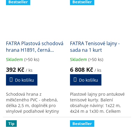
Bestseller
Bestseller
FATRA Plastová schodová
FATRA Tenisové lajny -
hrana H1891, černá
sada na 1 kurt
barva 600
Skladem
(>50 ks)
Skladem
(>50 ks)
Průměrné
Průměrné
hodnocení
hodnocení
392 Kč
6 808 Kč
/ ks
/ ks
produktu
produktu
je
je
Do košíku
Do košíku
5,0
5,0
z
z
Schodová hrana z
Plastové lajny pro antukové
5
5
měkčeného PVC - ohebná,
tenisové kurty. Balení
hvězdiček.
hvězdiček.
délka 2,5 m, doplněk pro
obsahuje náviny: 1x22 m,
vinylové podlahové krytiny
4x24 m a 1x30 m. Celkem
(LINO FATRA).
148 m. Neobsahuje kotvící
systém, ten je nutné přidat
Tip
Bestseller
do košíku samostatně...