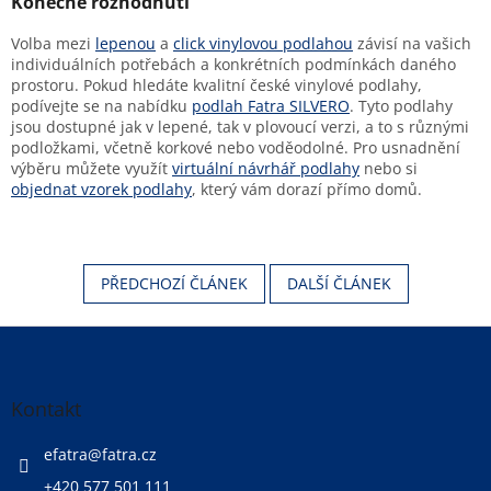
Konečné rozhodnutí
Volba mezi
lepenou
a
click vinylovou podlahou
závisí na vašich
individuálních potřebách a konkrétních podmínkách daného
prostoru. Pokud hledáte kvalitní české vinylové podlahy,
podívejte se na nabídku
podlah Fatra SILVERO
. Tyto podlahy
jsou dostupné jak v lepené, tak v plovoucí verzi, a to s různými
podložkami, včetně korkové nebo voděodolné. Pro usnadnění
výběru můžete využít
virtuální návrhář podlahy
nebo si
objednat vzorek podlahy
, který vám dorazí přímo domů.
PŘEDCHOZÍ ČLÁNEK
DALŠÍ ČLÁNEK
Z
á
p
a
Kontakt
t
í
efatra
@
fatra.cz
+420 577 501 111