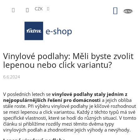
Přejít
na
CZK
NÁKUP
obsah
KOŠÍK
Vinylové podlahy: Měli byste zvolit
lepenou nebo click variantu?
6.6.2024
V posledních letech se
vinylové podlahy staly jedním z
nejpopulárnějších řešení pro domácnosti
a jejich obliba
stále roste. Při výběru vinylové podlahy je klíčové rozhodnout
se mezi lepenou a click variantou. Každý z těchto typů má své
specifické vlastnosti, které se hodí do různých situací. V tomto
článku si přiblížíme rozdíly mezi těmito dvěma typy
vinylových podlah a zhodnotíme jejich výhody a nevýhody.