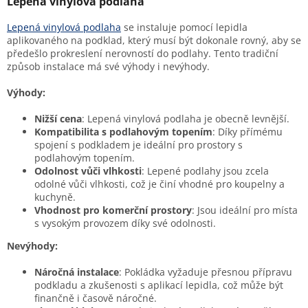
Lepená vinylová podlaha
Lepená vinylová podlaha
se instaluje pomocí lepidla
aplikovaného na podklad, který musí být dokonale rovný, aby se
předešlo prokreslení nerovností do podlahy. Tento tradiční
způsob instalace má své výhody i nevýhody.
Výhody:
Nižší cena
: Lepená vinylová podlaha je obecně levnější.
Kompatibilita s podlahovým topením
: Díky přímému
spojení s podkladem je ideální pro prostory s
podlahovým topením.
Odolnost vůči vlhkosti
: Lepené podlahy jsou zcela
odolné vůči vlhkosti, což je činí vhodné pro koupelny a
kuchyně.
Vhodnost pro komerční prostory
: Jsou ideální pro místa
s vysokým provozem díky své odolnosti.
Nevýhody:
Náročná instalace
: Pokládka vyžaduje přesnou přípravu
podkladu a zkušenosti s aplikací lepidla, což může být
finančně i časově náročné.