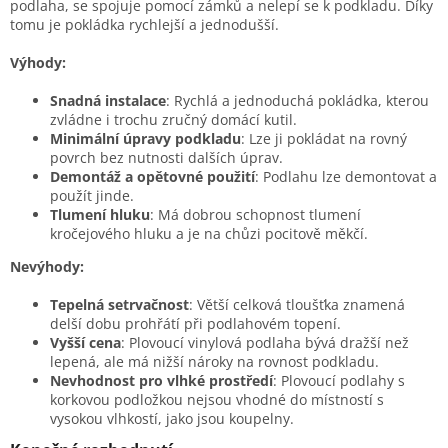
podlaha, se spojuje pomocí zámků a nelepí se k podkladu. Díky
tomu je pokládka rychlejší a jednodušší.
Výhody:
Snadná instalace
: Rychlá a jednoduchá pokládka, kterou
zvládne i trochu zručný domácí kutil.
Minimální úpravy podkladu
: Lze ji pokládat na rovný
povrch bez nutnosti dalších úprav.
Demontáž a opětovné použití
: Podlahu lze demontovat a
použít jinde.
Tlumení hluku
: Má dobrou schopnost tlumení
kročejového hluku a je na chůzi pocitově měkčí.
Nevýhody:
Tepelná setrvačnost
: Větší celková tloušťka znamená
delší dobu prohřátí při podlahovém topení.
Vyšší cena
: Plovoucí vinylová podlaha bývá dražší než
lepená, ale má nižší nároky na rovnost podkladu.
Nevhodnost pro vlhké prostředí
: Plovoucí podlahy s
korkovou podložkou nejsou vhodné do místností s
vysokou vlhkostí, jako jsou koupelny.