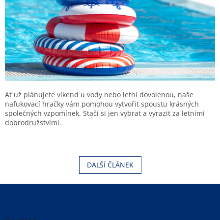
Ať už plánujete víkend u vody nebo letní dovolenou, naše
nafukovací hračky vám pomohou vytvořit spoustu krásných
společných vzpomínek. Stačí si jen vybrat a vyrazit za letními
dobrodružstvími.
DALŠÍ ČLÁNEK
Z
á
p