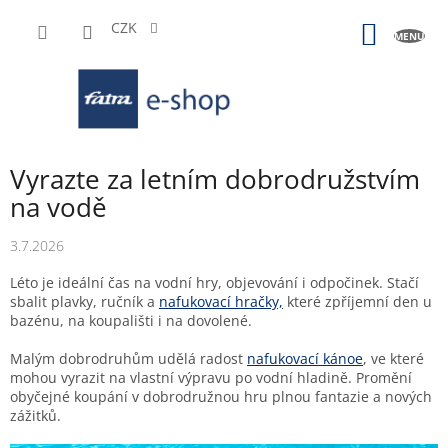
Přejít
na
CZK
NÁKUP
obsah
KOŠÍK
Vyrazte za letním dobrodružstvím
na vodě
3.7.2026
Léto je ideální čas na vodní hry, objevování i odpočinek. Stačí
sbalit plavky, ručník a
nafukovací hračky,
které zpříjemní den u
bazénu, na koupališti i na dovolené.
Malým dobrodruhům udělá radost
nafukovací kánoe
, ve které
mohou vyrazit na vlastní výpravu po vodní hladině. Promění
obyčejné koupání v dobrodružnou hru plnou fantazie a nových
zážitků.