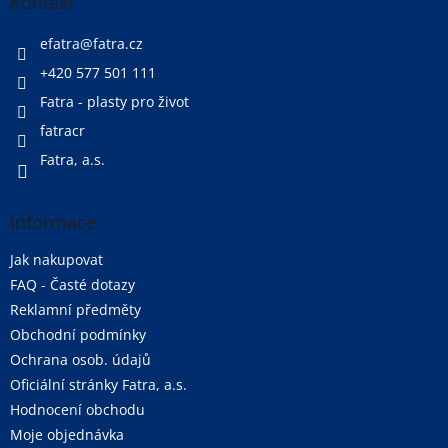
a
Kontakt
t
í
efatra
@
fatra.cz
+420 577 501 111
Fatra - plasty pro život
fatracr
Fatra, a.s.
Informace
Jak nakupovat
FAQ - Časté dotazy
Reklamní předměty
Obchodní podmínky
Ochrana osob. údajů
Oficiální stránky Fatra, a.s.
Hodnocení obchodu
Moje objednávka