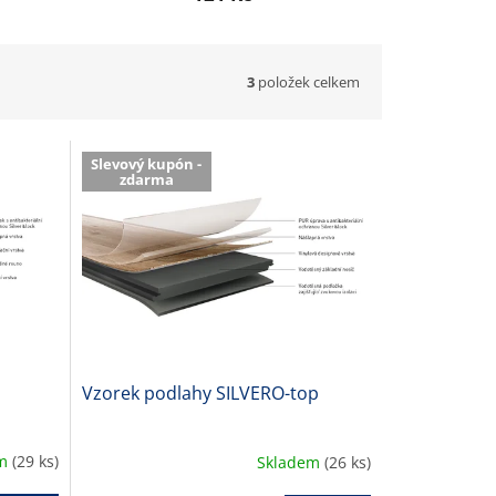
3
položek celkem
Slevový kupón -
zdarma
Vzorek podlahy SILVERO-top
em
(29 ks)
Skladem
(26 ks)