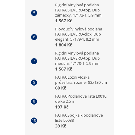
Rigidní vinylová podlaha
FATRA SILVERO-top, Dub
zámecký, 47173-1, 5,9 mm
1 567 Kč
Plovoucí vinylová podlaha
FATRA SILVERO-click, Dub
elegant, 57179-1, 8,2 mm
1 804 Kč
Rigidní vinylová podlaha
FATRA SILVERO-top, Dub
měsíční, 47170-1, 5,9 mm
1 567 Kč
FATRA Ložní vložka,
průsvitná, rozměr 83x130 cm
60 Kč
FATRA Podlahová lišta L0010,
délka 2,5 m
197 Kč
FATRA Spojka k podlahové
liště L0038
39 Kč