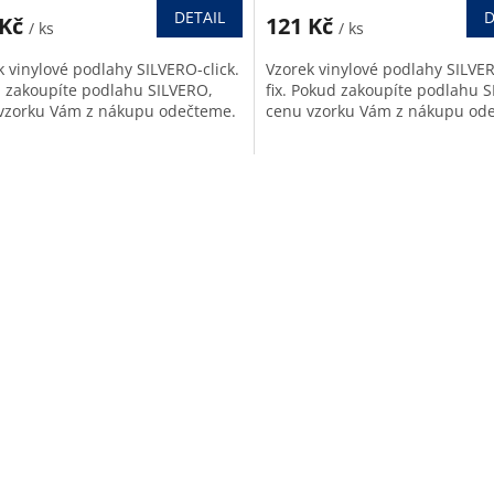
DETAIL
D
 Kč
121 Kč
/ ks
/ ks
k vinylové podlahy SILVERO-click.
Vzorek vinylové podlahy SILVE
 zakoupíte podlahu SILVERO,
fix. Pokud zakoupíte podlahu 
vzorku Vám z nákupu odečteme.
cenu vzorku Vám z nákupu od
O
v
l
á
d
a
c
í
p
r
v
k
y
v
ý