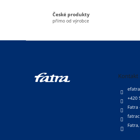
České produkty
přímo od výrobce
Z
á
p
a
t
Kontakt
í
efatra
+420 
Fatra 
fatrac
Fatra,