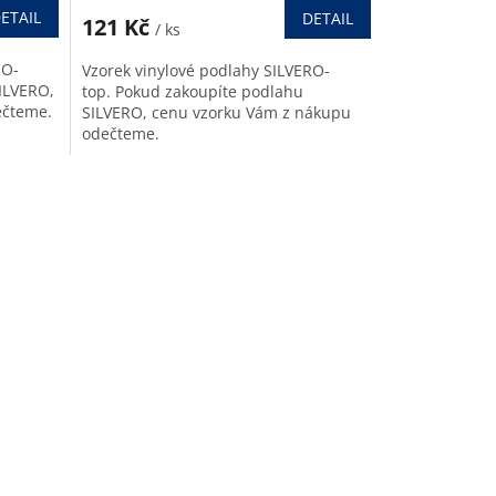
ETAIL
DETAIL
121 Kč
/ ks
RO-
Vzorek vinylové podlahy SILVERO-
SILVERO,
top. Pokud zakoupíte podlahu
ečteme.
SILVERO, cenu vzorku Vám z nákupu
odečteme.