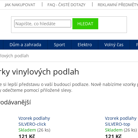
JAK NAKUPOVAT
FAQ - ČASTÉ DOTAZY
REKLAMNÍ PŘEDMĚT
HLEDAT
Dům a zahrada
Sport
Elektro
Volný čas
ylových podlah
rky vinylových podlah
e si lepší představu o vaší budoucí podlaze. Nově nabízíme vzorky
y odečteme pomocí přiložené slevy.
odávanější
Vzorek podlahy
Vzorek podlahy
SILVERO-click
SILVERO-top
Skladem
(26 ks)
Skladem
(26 ks)
121 Kč
121 Kč