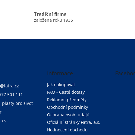
Tradiční firma
založena roku 1935
Informace
Facebo
Jak nakupovat
@
fatra.cz
FAQ - Časté dotazy
577 501 111
Reklamní předměty
- plasty pro život
Obchodní podmínky
r
Ochrana osob. údajů
 a.s.
Oficiální stránky Fatra, a.s.
Hodnocení obchodu