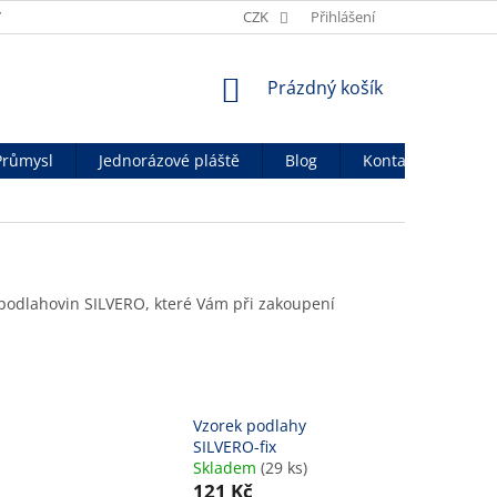
Y
OBCHODNÍ PODMÍNKY
CZK
OCHRANA OSOB. ÚDAJŮ
Přihlášení
OFICIÁ
NÁKUPNÍ
Prázdný košík
KOŠÍK
Průmysl
Jednorázové pláště
Blog
Kontakty
 podlahovin SILVERO, které Vám při zakoupení
Vzorek podlahy
SILVERO-fix
Skladem
(29 ks)
121 Kč