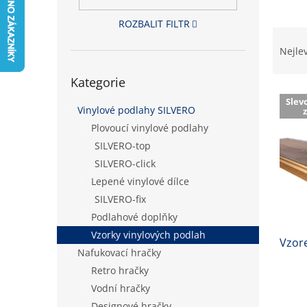
n
e
ROZBALIT FILTR
l
Ř
a
Nejle
z
Přeskočit
e
Kategorie
kategorie
V
n
Slev
ý
í
Vinylové podlahy SILVERO
p
p
Plovoucí vinylové podlahy
i
r
SILVERO-top
s
o
SILVERO-click
p
d
Lepené vinylové dílce
r
u
o
k
SILVERO-fix
d
t
Podlahové doplňky
u
ů
Vzorky vinylových podlah
Vzore
k
Nafukovací hračky
t
Retro hračky
ů
Vodní hračky
Designové hračky