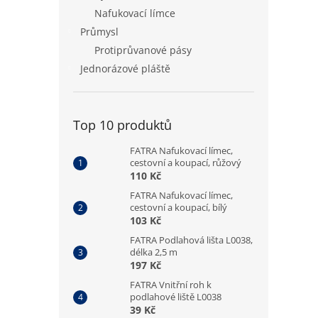
Nafukovací límce
Průmysl
Protiprůvanové pásy
Jednorázové pláště
Top 10 produktů
FATRA Nafukovací límec,
cestovní a koupací, růžový
110 Kč
FATRA Nafukovací límec,
cestovní a koupací, bílý
103 Kč
FATRA Podlahová lišta L0038,
délka 2,5 m
197 Kč
FATRA Vnitřní roh k
podlahové liště L0038
39 Kč