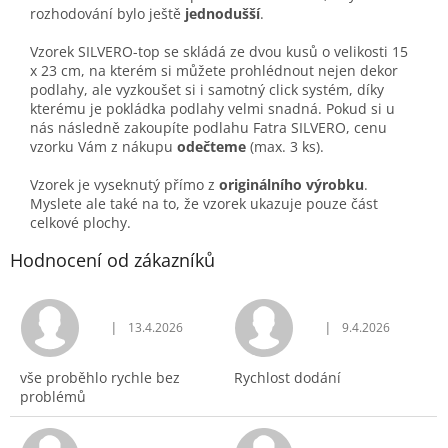
rozhodování bylo ještě
jednodušší
.
Vzorek SILVERO-top se skládá ze dvou kusů o velikosti 15
x 23 cm, na kterém si můžete prohlédnout nejen dekor
podlahy, ale vyzkoušet si i samotný click systém, díky
kterému je pokládka podlahy velmi snadná. Pokud si u
nás následně zakoupíte podlahu Fatra SILVERO, cenu
vzorku Vám z nákupu
odečteme
(max. 3 ks).
Vzorek je vyseknutý přímo z
originálního výrobku
.
Myslete ale také na to, že vzorek ukazuje pouze část
celkové plochy.
Hodnocení od zákazníků
|
|
13.4.2026
9.4.2026
Hodnocení obchodu je 5 z 5 hvězdiček.
Hodnocení obchodu j
vše proběhlo rychle bez
Rychlost dodání
problémů