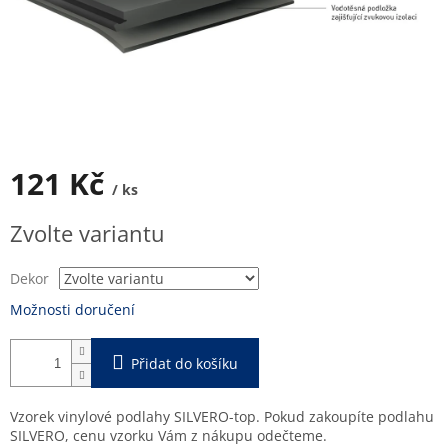
121 Kč
/ ks
Měrná
Zvolte variantu
cena:
Dekor
Možnosti doručení
Přidat do košíku
Vzorek vinylové podlahy SILVERO-top. Pokud zakoupíte podlahu
SILVERO, cenu vzorku Vám z nákupu odečteme.