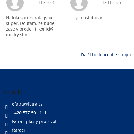
|
|
11.3.2026
13.11.2025
Hodnocení obchodu je 5 z 5 hvězdiček.
Hodnocení obchodu j
Nafukovací zvířata jsou
+ rychlost dodání
super. Doufám, že bude
zase v prodeji i ikonický
modrý slon.
Další hodnocení e-shopu
Z
á
p
a
Kontakt
t
í
efatra
@
fatra.cz
+420 577 501 111
Fatra - plasty pro život
fatracr