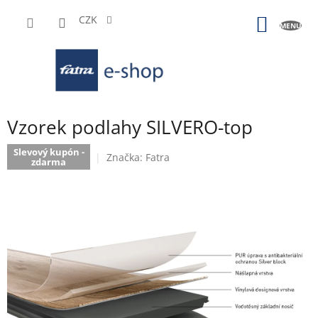
Přejít
na
CZK
NÁKUP
obsah
KOŠÍK
Vzorek podlahy SILVERO-top
Slevový kupón -
Značka:
Fatra
zdarma