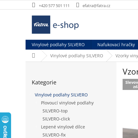
Přejít
+420 577 501 111
efatra@fatra.cz
na
obsah
Vinylové podlahy SILVERO
Nafukovací hračky
Domů
Vinylové podlahy SILVERO
Vzorky vin
P
Vzo
o
Přeskočit
s
Kategorie
kategorie
Slevov
t
z
r
Vinylové podlahy SILVERO
a
Plovoucí vinylové podlahy
n
SILVERO-top
n
í
SILVERO-click
p
Lepené vinylové dílce
a
SILVERO-fix