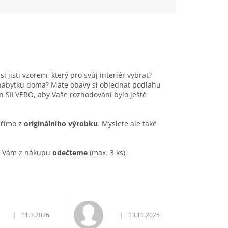
i jisti vzorem, který pro svůj interiér vybrat?
u nábytku doma? Máte obavy si objednat podlahu
 SILVERO, aby Vaše rozhodování bylo ještě
přímo z
originálního výrobku
. Myslete ale také
ku Vám z nákupu
odečteme
(max. 3 ks).
|
|
11.3.2026
13.11.2025
vězdiček.
Hodnocení obchodu je 5 z 5 hvězdiček.
Hodnocení obchodu je 5 z 5 hvěz