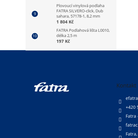
Plovoucí vinylová podlaha
FATRA SILVERO-click, Dub
sahara, 57178-1, 8,2 mm
1 804 Kč
FATRA Podlahová lišta L0010,
délka 2,5 m
197 Kč
Z
á
p
a
t
Kontakt
í
efatra
+420 
Fatra 
fatrac
Fatra,