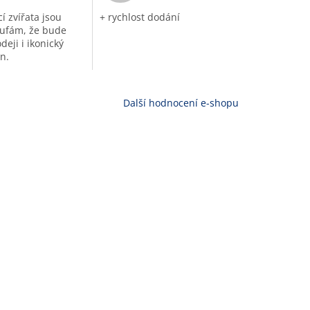
í zvířata jsou
+ rychlost dodání
ufám, že bude
deji i ikonický
n.
Další hodnocení e-shopu