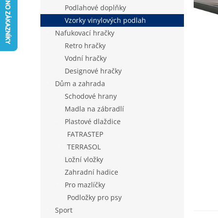
n
Podlahové doplňky
e
Vzorky vinylových podlah
l
Nafukovací hračky
Retro hračky
Vodní hračky
Designové hračky
Dům a zahrada
Schodové hrany
Madla na zábradlí
Plastové dlaždice
FATRASTEP
TERRASOL
Ložní vložky
Zahradní hadice
Pro mazlíčky
Podložky pro psy
Sport