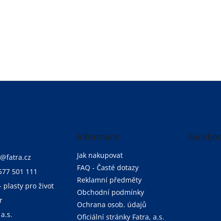
Informace
Facebo
Jak nakupovat
@
fatra.cz
FAQ - Časté dotazy
577 501 111
Reklamní předměty
- plasty pro život
Obchodní podmínky
r
Ochrana osob. údajů
 a.s.
Oficiální stránky Fatra, a.s.