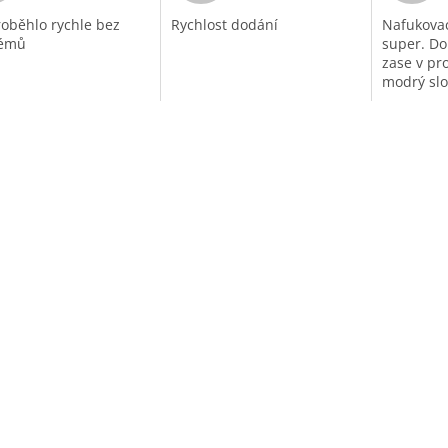
roběhlo rychle bez
Rychlost dodání
Nafukovac
lémů
super. Do
zase v pro
modrý slo