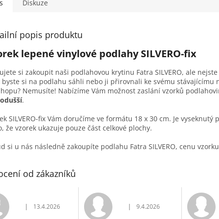
s
Diskuze
ailní popis produktu
orek lepené vinylové podlahy SILVERO-fix
ujete si zakoupit naši podlahovou krytinu Fatra SILVERO, ale nejste s
 byste si na podlahu sáhli nebo ji přirovnali ke svému stávajícím
shopu? Nemusíte! Nabízíme Vám možnost zaslání vzorků podlahovin
odušší
.
ek SILVERO-fix Vám doručíme ve formátu 18 x 30 cm. Je vyseknutý 
o, že vzorek ukazuje pouze část celkové plochy.
d si u nás následně zakoupíte podlahu Fatra SILVERO, cenu vzor
cení od zákazníků
|
|
13.4.2026
9.4.2026
Hodnocení obchodu je 5 z 5 hvězdiček.
Hodnocení obchodu je 5 z 5 h