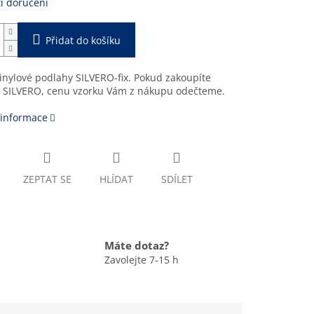
i doručení
Přidat do košíku
inylové podlahy SILVERO-fix. Pokud zakoupíte
 SILVERO, cenu vzorku Vám z nákupu odečteme.
 informace
ZEPTAT SE
HLÍDAT
SDÍLET
Máte dotaz?
Zavolejte 7-15 h