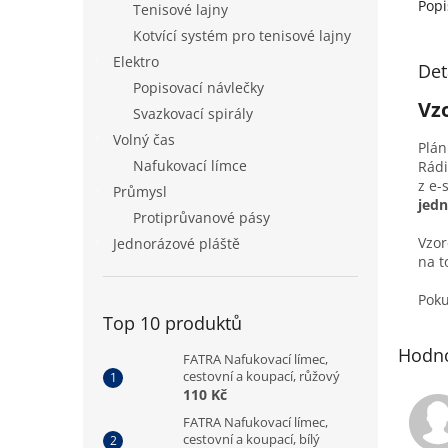
Popi
Tenisové lajny
Kotvící systém pro tenisové lajny
Elektro
Det
Popisovací návlečky
Vz
Svazkovací spirály
Volný čas
Plán
Nafukovací límce
Rádi
z e-
Průmysl
jedn
Protiprůvanové pásy
Vzor
Jednorázové pláště
na t
Poku
Top 10 produktů
Hodno
FATRA Nafukovací límec,
cestovní a koupací, růžový
110 Kč
FATRA Nafukovací límec,
cestovní a koupací, bílý