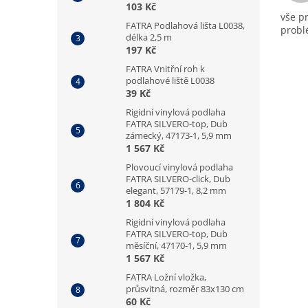
103 Kč
vše p
FATRA Podlahová lišta L0038,
prob
délka 2,5 m
197 Kč
FATRA Vnitřní roh k
podlahové liště L0038
39 Kč
Rigidní vinylová podlaha
FATRA SILVERO-top, Dub
zámecký, 47173-1, 5,9 mm
1 567 Kč
Plovoucí vinylová podlaha
FATRA SILVERO-click, Dub
elegant, 57179-1, 8,2 mm
1 804 Kč
Rigidní vinylová podlaha
FATRA SILVERO-top, Dub
měsíční, 47170-1, 5,9 mm
1 567 Kč
FATRA Ložní vložka,
průsvitná, rozměr 83x130 cm
60 Kč