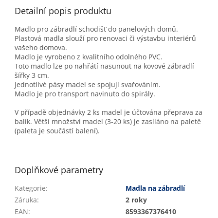
Detailní popis produktu
Madlo pro zábradlí schodišť do panelových domů.
Plastová madla slouží pro renovaci či výstavbu interiérů
vašeho domova.
Madlo je vyrobeno z kvalitního odolného PVC.
Toto madlo lze po nahřátí nasunout na kovové zábradlí
šířky 3 cm.
Jednotlivé pásy madel se spojují svařováním.
Madlo je pro transport navinuto do spirály.
V případě objednávky 2 ks madel je účtována přeprava za
balík. Větší množství madel (3-20 ks) je zasíláno na paletě
(paleta je součástí balení).
Doplňkové parametry
Kategorie
:
Madla na zábradlí
Záruka
:
2 roky
EAN
:
8593367376410