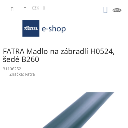
Přejít
na
CZK
NÁKUP
obsah
KOŠÍK
FATRA Madlo na zábradlí H0524,
šedé B260
31106252
Značka:
Fatra