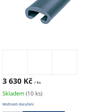
3 630 Kč
/ ks
Měrná
Skladem
(10 ks)
cena:
Možnosti doručení