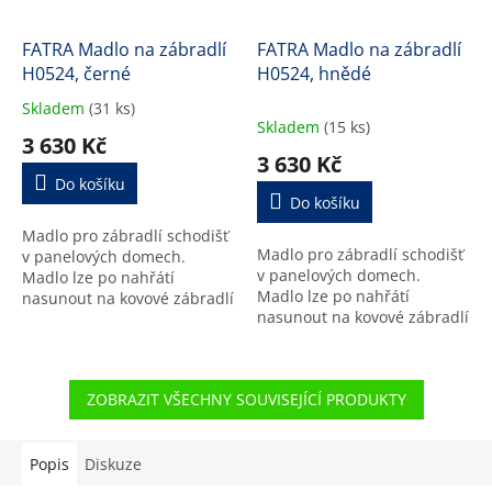
FATRA Madlo na zábradlí
FATRA Madlo na zábradlí
H0524, černé
H0524, hnědé
Skladem
(31 ks)
Průměrné
Skladem
(15 ks)
hodnocení
3 630 Kč
produktu
3 630 Kč
je
Do košíku
5,0
Do košíku
z
Madlo pro zábradlí schodišť
5
Madlo pro zábradlí schodišť
v panelových domech.
hvězdiček.
v panelových domech.
Madlo lze po nahřátí
Madlo lze po nahřátí
nasunout na kovové zábradlí
nasunout na kovové zábradlí
šířky 3 cm. Délka 20 m.
šířky 3 cm. Délka 20 m.
ZOBRAZIT VŠECHNY SOUVISEJÍCÍ PRODUKTY
Popis
Diskuze