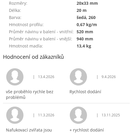
Rozměry
:
20x33 mm
Délka
:
20 m
Barva
:
šedá, 260
Hmotnost profilu
:
0,67 kg/m
Průměr návinu v balení - vnitřní
:
520 mm
Průměr návinu v balení - vnější
:
940 mm
Hmotnost madla
:
13,4 kg
Hodnocení od zákazníků
|
|
13.4.2026
9.4.2026
Hodnocení obchodu je 5 z 5 hvězdiček.
Hodnocení obchodu j
vše proběhlo rychle bez
Rychlost dodání
problémů
|
|
11.3.2026
13.11.2025
Hodnocení obchodu je 5 z 5 hvězdiček.
Hodnocení obchodu j
Nafukovací zvířata jsou
+ rychlost dodání