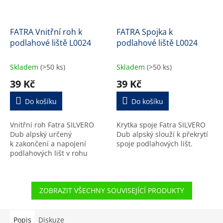
FATRA Vnitřní roh k
FATRA Spojka k
podlahové liště L0024
podlahové liště L0024
Skladem
(>50 ks)
Skladem
(>50 ks)
39 Kč
39 Kč
Do košíku
Do košíku
Vnitřní roh Fatra SILVERO
Krytka spoje Fatra SILVERO
Dub alpský určený
Dub alpský slouží k překrytí
k zakončení a napojení
spoje podlahových lišt.
podlahových lišt v rohu
místnosti.
ZOBRAZIT VŠECHNY SOUVISEJÍCÍ PRODUKTY
Popis
Diskuze