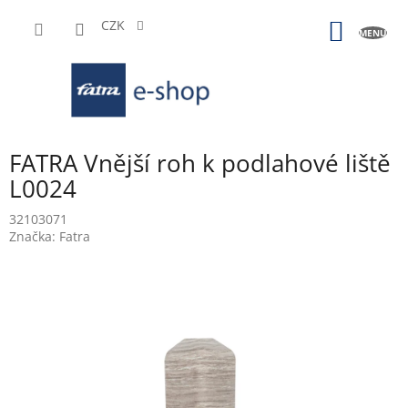
Přejít
na
CZK
NÁKUP
obsah
KOŠÍK
FATRA Vnější roh k podlahové liště
L0024
32103071
Značka:
Fatra