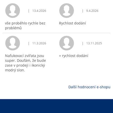
|
|
13.4.2026
9.4.2026
Hodnocení obchodu je 5 z 5 hvězdiček.
Hodnocení obchodu j
vše proběhlo rychle bez
Rychlost dodání
problémů
|
|
11.3.2026
13.11.2025
Hodnocení obchodu je 5 z 5 hvězdiček.
Hodnocení obchodu j
Nafukovací zvířata jsou
+ rychlost dodání
super. Doufám, že bude
zase v prodeji i ikonický
modrý slon.
Další hodnocení e-shopu
Z
á
p