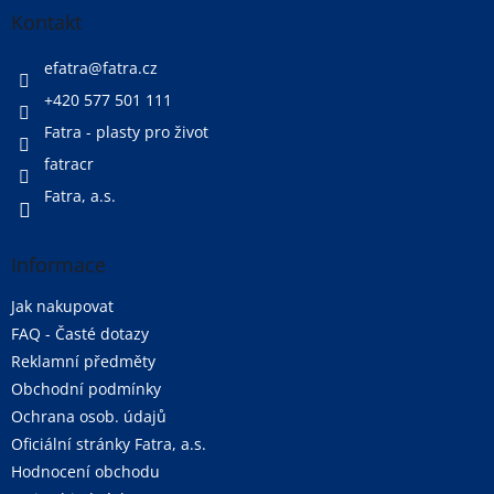
a
Kontakt
t
í
efatra
@
fatra.cz
+420 577 501 111
Fatra - plasty pro život
fatracr
Fatra, a.s.
Informace
Jak nakupovat
FAQ - Časté dotazy
Reklamní předměty
Obchodní podmínky
Ochrana osob. údajů
Oficiální stránky Fatra, a.s.
Hodnocení obchodu