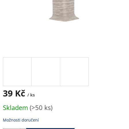
39 Kč
/ ks
Měrná
Skladem
(>50 ks)
cena:
Možnosti doručení