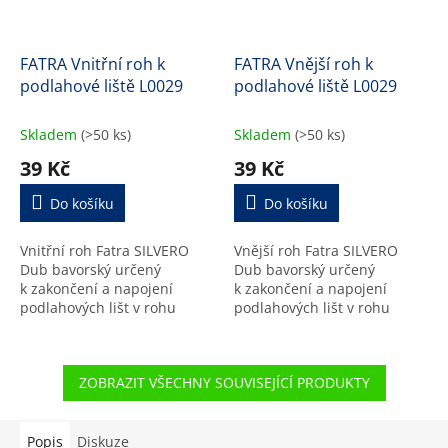
FATRA Vnitřní roh k
FATRA Vnější roh k
podlahové liště L0029
podlahové liště L0029
Skladem
(>50 ks)
Skladem
(>50 ks)
39 Kč
39 Kč
Do košíku
Do košíku
Vnitřní roh Fatra SILVERO
Vnější roh Fatra SILVERO
Dub bavorský určený
Dub bavorský určený
k zakončení a napojení
k zakončení a napojení
podlahových lišt v rohu
podlahových lišt v rohu
místnosti.
místnosti.
ZOBRAZIT VŠECHNY SOUVISEJÍCÍ PRODUKTY
Popis
Diskuze