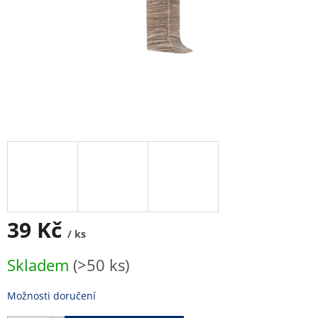
39 Kč
/ ks
Měrná
Skladem
(>50 ks)
cena:
Možnosti doručení