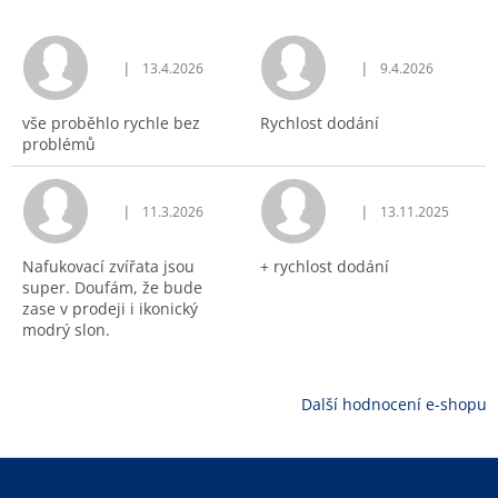
|
|
13.4.2026
9.4.2026
Hodnocení obchodu je 5 z 5 hvězdiček.
Hodnocení obchodu j
vše proběhlo rychle bez
Rychlost dodání
problémů
|
|
11.3.2026
13.11.2025
Hodnocení obchodu je 5 z 5 hvězdiček.
Hodnocení obchodu j
Nafukovací zvířata jsou
+ rychlost dodání
super. Doufám, že bude
zase v prodeji i ikonický
modrý slon.
Další hodnocení e-shopu
Z
á