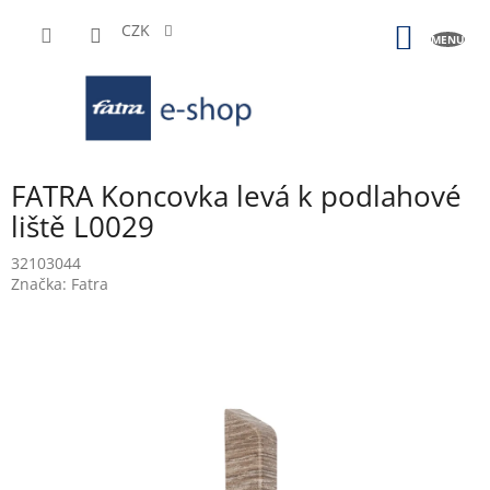
Přejít
na
CZK
NÁKUP
obsah
KOŠÍK
FATRA Koncovka levá k podlahové
liště L0029
32103044
Značka:
Fatra