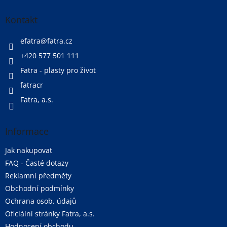
p
a
Kontakt
t
í
efatra
@
fatra.cz
+420 577 501 111
Fatra - plasty pro život
fatracr
Fatra, a.s.
Informace
Jak nakupovat
FAQ - Časté dotazy
Reklamní předměty
Obchodní podmínky
Ochrana osob. údajů
Oficiální stránky Fatra, a.s.
Hodnocení obchodu