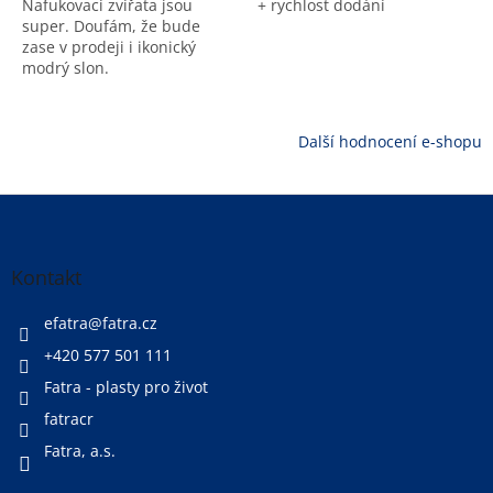
Nafukovací zvířata jsou
+ rychlost dodání
super. Doufám, že bude
zase v prodeji i ikonický
modrý slon.
Další hodnocení e-shopu
Z
á
p
a
Kontakt
t
í
efatra
@
fatra.cz
+420 577 501 111
Fatra - plasty pro život
fatracr
Fatra, a.s.