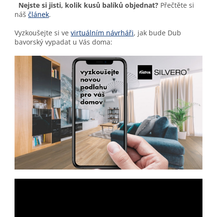
Nejste si jisti, kolik kusů balíků objednat?
Přečtěte si
náš
článek
.
Vyzkoušejte si ve
virtuálním návrháři
, jak bude Dub
bavorský vypadat u Vás doma: