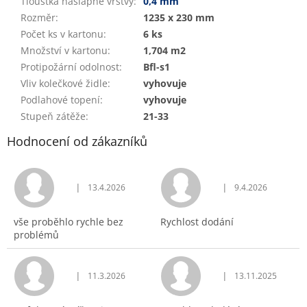
Tloušťka nášlapné vrstvy
:
0,4 mm
Rozměr
:
1235 x 230 mm
Počet ks v kartonu
:
6 ks
Množství v kartonu
:
1,704 m2
Protipožární odolnost
:
Bfl-s1
Vliv kolečkové židle
:
vyhovuje
Podlahové topení
:
vyhovuje
Stupeň zátěže
:
21-33
Hodnocení od zákazníků
|
|
13.4.2026
9.4.2026
Hodnocení obchodu je 5 z 5 hvězdiček.
Hodnocení obchodu j
vše proběhlo rychle bez
Rychlost dodání
problémů
|
|
11.3.2026
13.11.2025
Hodnocení obchodu je 5 z 5 hvězdiček.
Hodnocení obchodu j