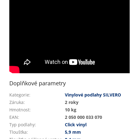
Doplňkové parametry
Kategorie
:
Vinylové podlahy SILVERO
Záruka
:
2 roky
Hmotnost
:
10 kg
EAN
:
2 050 000 033 070
Typ podlahy
:
Click vinyl
Tloušťka
:
5,9 mm