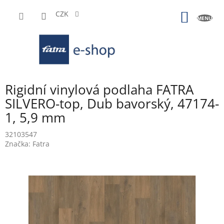
Přejít
na
CZK
NÁKUP
obsah
KOŠÍK
Rigidní vinylová podlaha FATRA
SILVERO-top, Dub bavorský, 47174-
1, 5,9 mm
32103547
Značka:
Fatra