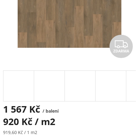
Z
ZDARMA
D
A
R
M
A
1 567 Kč
/ balení
920 Kč / m2
Měrná
919,60 Kč / 1 m2
cena: