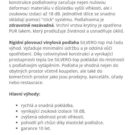
konstrukce podlahoviny zaručuje nejen nulovou
deformaci materiálu v důsledku vyšší vlhkosti, ale i
zvukovou izolaci až 18 dB. Jednotlivé dílce se snadno
skládají pomocí "click" systému. Podlahovina je
zdravotně nezávadná
. Vrchní vrstva krytiny je opatřena
PUR lakem, který prodlužuje životnost a usnadňuje úklid.
Rigidní plovoucí vinylová podlaha
SILVERO-top
má řadu
výhod. Vyžaduje minimální údržbu a je odolná vůči
opotřebení. Díky celovinylové konstrukci a vynikající
prostupnosti tepla lze SILVERO-top
pokládat do místností
s podlahovým vytápěním. Podlaha je vhodná nejen do
obytných prostor včetně koupelen, ale také do
komerčních prostor jako jsou prodejny, kanceláře, úřady
nebo restaurace.
Hlavní výhody:
rychlá a snadná pokládka,
vynikající zvuková izolace 18 dB,
zvýšená odolnost proti vlhkosti,
pohodlí při chůzi díky elastické podložce,
garance 10 let.