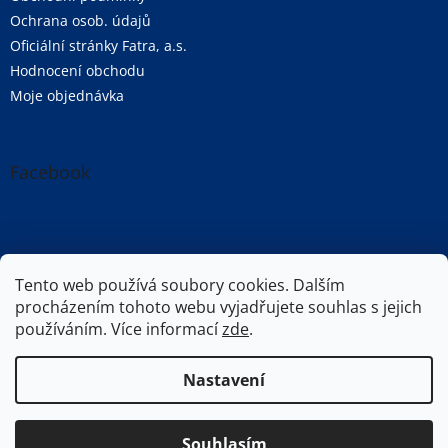
Ochrana osob. údajů
Oficiální stránky Fatra, a.s.
Hodnocení obchodu
Moje objednávka
Facebook
Oficiální stránky společnosti Fatra, a.s.
Tento web používá soubory cookies. Dalším
procházením tohoto webu vyjadřujete souhlas s jejich
používáním. Více informací
zde
.
Vytvořil Shoptet
Nastavení
Copyright 2026
Fatra e-shop | Fatra, a.s.
. Všechna práva
Souhlasím
vyhrazena.
Upravit nastavení cookies