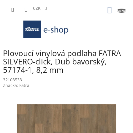
Přejít
na
CZK
NÁKUP
obsah
KOŠÍK
Plovoucí vinylová podlaha FATRA
SILVERO-click, Dub bavorský,
57174-1, 8,2 mm
32103533
Značka:
Fatra