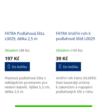
FATRA Podlahová lišta
FATRA Vnitřní roh k
L0029, délka 2,5 m
podlahové liště L0029
Skladem
(48 ks)
Skladem
(>50 ks)
197 Kč
39 Kč
Do košíku
Do košíku
Plastová podlahová lišta s
Vnitřní roh Fatra SILVERO
odklápěcím prostorem pro
Dub bavorský určený
vedení kabelů. Výška 5,3 cm,
k zakončení a napojení
délka 2,5 m.
podlahových lišt v rohu
místnosti.