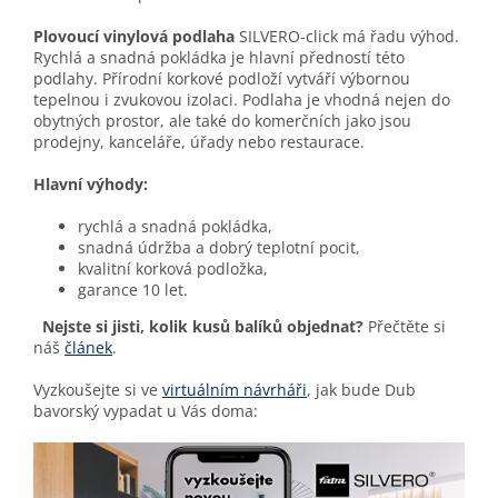
Plovoucí vinylová podlaha
SILVERO-
click
má řadu výhod.
Rychlá a snadná pokládka je hlavní předností této
podlahy. Přírodní korkové podloží vytváří výbornou
tepelnou i zvukovou izolaci. Podlaha je vhodná nejen do
obytných prostor, ale také do komerčních jako jsou
prodejny, kanceláře, úřady nebo restaurace.
Hlavní výhody:
rychlá a snadná pokládka,
snadná údržba a dobrý teplotní pocit,
kvalitní korková podložka,
garance 10 let.
Nejste si jisti, kolik kusů balíků objednat?
Přečtěte si
náš
článek
.
Vyzkoušejte si ve
virtuálním návrháři
, jak bude Dub
bavorský vypadat u Vás doma: