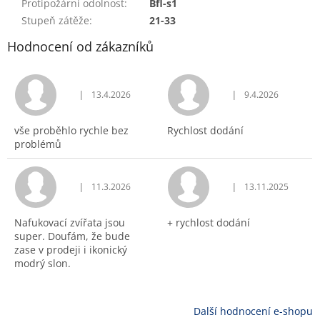
Protipožární odolnost
:
Bfl-s1
Stupeň zátěže
:
21-33
Hodnocení od zákazníků
|
|
13.4.2026
9.4.2026
Hodnocení obchodu je 5 z 5 hvězdiček.
Hodnocení obchodu j
vše proběhlo rychle bez
Rychlost dodání
problémů
|
|
11.3.2026
13.11.2025
Hodnocení obchodu je 5 z 5 hvězdiček.
Hodnocení obchodu j
Nafukovací zvířata jsou
+ rychlost dodání
super. Doufám, že bude
zase v prodeji i ikonický
modrý slon.
Další hodnocení e-shopu