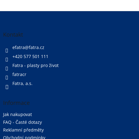
Z
á
p
a
Kontakt
t
í
efatra
@
fatra.cz
+420 577 501 111
Fatra - plasty pro život
fatracr
Fatra, a.s.
Informace
Jak nakupovat
FAQ - Časté dotazy
Reklamní předměty
Obchodní podmínky