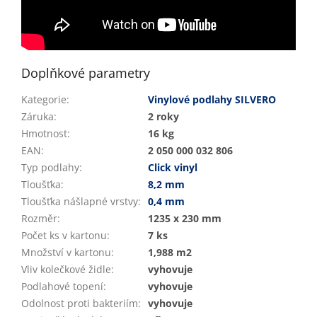
Doplňkové parametry
Kategorie
:
Vinylové podlahy SILVERO
Záruka
:
2 roky
Hmotnost
:
16 kg
EAN
:
2 050 000 032 806
Typ podlahy
:
Click vinyl
Tloušťka
:
8,2 mm
Tloušťka nášlapné vrstvy
:
0,4 mm
Rozměr
:
1235 x 230 mm
Počet ks v kartonu
:
7 ks
Množství v kartonu
:
1,988 m2
Vliv kolečkové židle
:
vyhovuje
Podlahové topení
:
vyhovuje
Odolnost proti bakteriím
:
vyhovuje