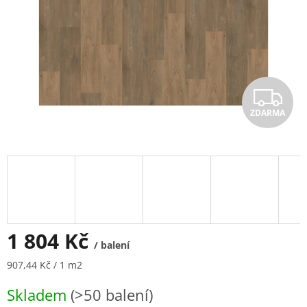
Z
ZDARMA
D
A
R
M
A
1 804 Kč
/ balení
Měrná
907,44 Kč / 1 m2
cena:
Skladem
(>50 balení)