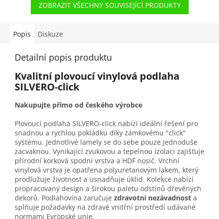
ZOBRAZIT VŠECHNY SOUVISEJÍCÍ PRODUKTY
Popis
Diskuze
Detailní popis produktu
Kvalitní plovoucí vinylová podlaha
SILVERO-
click
Nakupujte přímo od českého výrobce
Plovoucí podlaha SILVERO-click nabízí ideální řešení pro
snadnou a rychlou pokládku díky zámkovému "click"
systému. Jednotlivé lamely se do sebe pouze jednoduše
zacvaknou. Vynikající zvukovou a tepelnou izolaci zajišťuje
přírodní korková spodní vrstva a HDF nosič. Vrchní
vinylová vrstva je opatřena polyuretanovým lakem, který
prodlužuje životnost a usnadňuje úklid. Kolekce nabízí
propracovaný design a širokou paletu odstínů dřevěných
dekorů. Podlahovina zaručuje
zdravotní nezávadnost
a
splňuje požadavky na zdravé vnitřní prostředí udávané
normami Evropské unie.