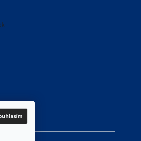
ok
ouhlasím