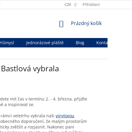
Y
OBCHODNÍ PODMÍNKY
CZK
OCHRANA OSOB. ÚDAJŮ
Přihlášení
OFICIÁ
NÁKUPNÍ
Prázdný košík
KOŠÍK
Průmysl
Jednorázové pláště
Blog
Kontakty
Bastlová vybrala
ete mít čas v termínu 2. - 4. března, přijďte
ě a inspirovat se.
 rámci veletrhu vybrala naši
vinylovou
ela obecného doporučení, že malým prostorům
ticky zvětšit a rozjasnit. Nakonec paní