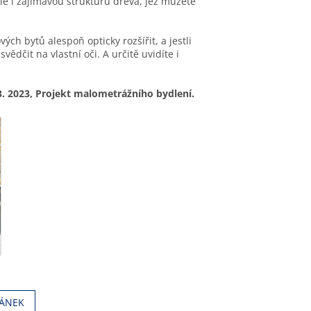
ale i zajímavou strukturu dřeva, jež můžete
ch bytů alespoň opticky rozšířit, a jestli
ědčit na vlastní oči. A určitě uvidíte i
3. 2023, Projekt malometrážního bydlení.
LÁNEK