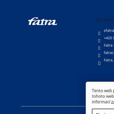
p
a
t
Kontakt
í
efatra
+420 
Fatra 
fatrac
Fatra,
Tento web 
tohoto webu
informací
z