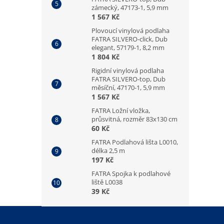
zámecký, 47173-1, 5,9 mm
1 567 Kč
Plovoucí vinylová podlaha
FATRA SILVERO-click, Dub
elegant, 57179-1, 8,2 mm
1 804 Kč
Rigidní vinylová podlaha
FATRA SILVERO-top, Dub
měsíční, 47170-1, 5,9 mm
1 567 Kč
FATRA Ložní vložka,
průsvitná, rozměr 83x130 cm
60 Kč
FATRA Podlahová lišta L0010,
délka 2,5 m
197 Kč
FATRA Spojka k podlahové
liště L0038
39 Kč
Z
á