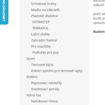
n
Bastlov
Schodové hrany
zakusit
e
Madla na zábradlí
l
Jestli 
Plastové dlaždice
bude po
FATRASTEP
spoustu
TERRASOL
Budeme 
Ložní vložky
Zahradní hadice
Pro mazlíčky
Podložky pro psy
Sport
Tenisové lajny
Kotvící systém pro tenisové lajny
Elektro
Popisovací návlečky
Svazkovací spirály
Volný čas
Nafukovací límce