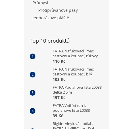
Průmysl
Protiprůvanové pásy
Jednorázové pláště
Top 10 produktů
FATRA Nafukovací límec,
cestovní a koupací, růžový
110 Kč
FATRA Nafukovací límec,
cestovní a koupací, bílý
103 Kč
FATRA Podlahová lišta L0038,
délka 2,5 m
197 Kč
FATRA Vnitřní roh k
podlahové liště L0038
39 Kč
Rigidní vinylová podlaha
FATRA SILVERO-top, Dub