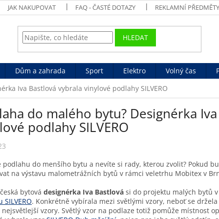
JAK NAKUPOVAT
FAQ - ČASTÉ DOTAZY
REKLAMNÍ PŘEDMĚT
HLEDAT
Dům a zahrada
Sport
Elektro
Volný čas
érka Iva Bastlová vybrala vinylové podlahy SILVERO
laha do malého bytu? Designérka Iva 
ylové podlahy SILVERO
23
 podlahu do menšího bytu a nevíte si rady, kterou zvolit? Pokud bud
vat na výstavu malometrážních bytů v rámci veletrhu Mobitex v Brn
česká bytová
designérka Iva Bastlová
si do projektu malých bytů v
u SILVERO
. Konkrétně vybírala mezi světlými vzory, neboť se drž
o nejsvětlejší vzory. Světlý vzor na podlaze totiž pomůže místnost op