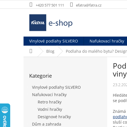
Přejít
+420 577 501 111
efatra@fatra.cz
na
obsah
Vinylové podlahy SILVERO
Nafukovací hračky
Domů
Blog
Podlaha do malého bytu? Design
P
Pod
o
Přeskočit
s
vin
Kategorie
kategorie
t
r
23.2.20
Vinylové podlahy SILVERO
a
Nafukovací hračky
Hledáte
n
se podí
Retro hračky
n
í
Vodní hračky
Známá 
p
podlah
Designové hračky
a
sluší c
Dům a zahrada