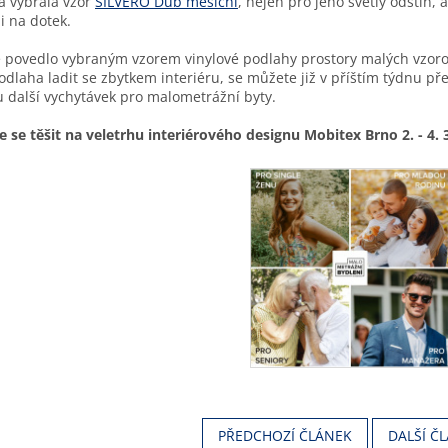
á vybrala vzor
SILVERO Dub měsíční
, nejen pro jeho světlý odstín, 
 i na dotek.
se povedlo vybraným vzorem vinylové podlahy prostory malých vzorový
dlaha ladit se zbytkem interiéru, se můžete již v příštím týdnu přesv
 další vychytávek pro malometrážní byty.
se těšit na veletrhu interiérového designu Mobitex Brno 2. - 4. 
PŘEDCHOZÍ ČLÁNEK
DALŠÍ Č