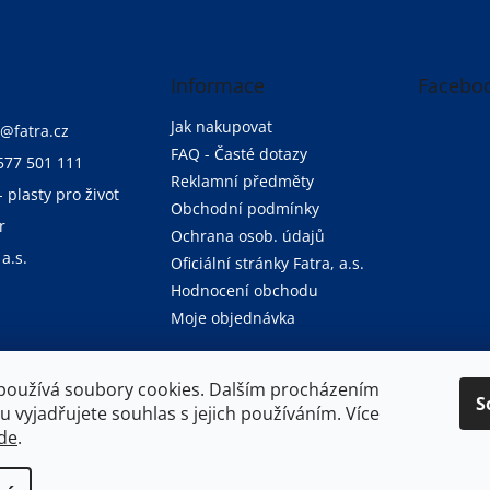
Informace
Facebo
Jak nakupovat
@
fatra.cz
FAQ - Časté dotazy
577 501 111
Reklamní předměty
- plasty pro život
Obchodní podmínky
r
Ochrana osob. údajů
 a.s.
Oficiální stránky Fatra, a.s.
Hodnocení obchodu
Moje objednávka
používá soubory cookies. Dalším procházením
S
Oficiální stránky společnosti Fatra, a.s.
 vyjadřujete souhlas s jejich používáním. Více
de
.