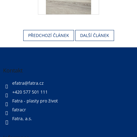
PŘEDCHOZÍ ČLÁNEK
DALŠÍ ČLÁNEK
Z
á
p
a
Kontakt
t
í
efatra
@
fatra.cz
+420 577 501 111
Fatra - plasty pro život
fatracr
Fatra, a.s.