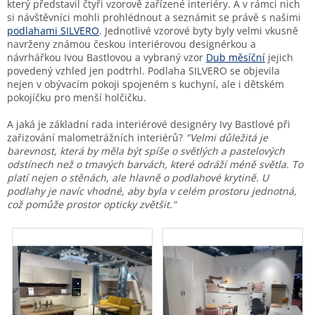
který představil čtyři vzorově zařízené interiéry. A v rámci nich
si návštěvníci mohli prohlédnout a seznámit se právě s našimi
podlahami SILVERO
. Jednotlivé vzorové byty byly velmi vkusně
navrženy známou českou interiérovou designérkou a
návrhářkou Ivou Bastlovou a vybraný vzor
Dub měsíční
jejich
povedený vzhled jen podtrhl. Podlaha SILVERO se objevila
nejen v obývacím pokoji spojeném s kuchyní, ale i dětském
pokojíčku pro menší holčičku.
A jaká je základní rada interiérové designéry Ivy Bastlové při
zařizování malometrážních interiérů?
"Velmi důležitá je
barevnost, která by měla být spíše o světlých a pastelových
odstínech než o tmavých barvách, které odráží méně světla. To
platí nejen o stěnách, ale hlavně o podlahové krytině. U
podlahy je navíc vhodné, aby byla v celém prostoru jednotná,
což pomůže prostor opticky zvětšit."