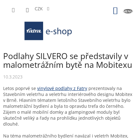
Přejít
na
CZK
NÁKUP
obsah
KOŠÍK
Podlahy SILVERO se představily v
malometrážním bytě na Mobitexu
10.3.2023
Letos poprvé se
vinylové podlahy z Fatry
prezentovaly na
Stavebním veletrhu a veletrhu interiérového designu Mobitex
v Brně. Hlavním tématem letošního Stavebního veletrhu bylo
malometrážní bydlení a byla to opravdu trefa do černého.
Zájem o malé mobilní domky a glampingové moduly byl
skutečně veliký a řady na prohlídku jednotlivých objektů
dlouhé.
Na téma malometrážního bydlení navázal i veletrh Mobitex,