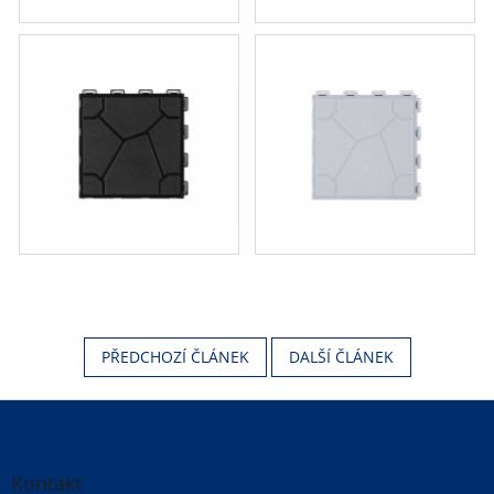
PŘEDCHOZÍ ČLÁNEK
DALŠÍ ČLÁNEK
Z
á
p
a
Kontakt