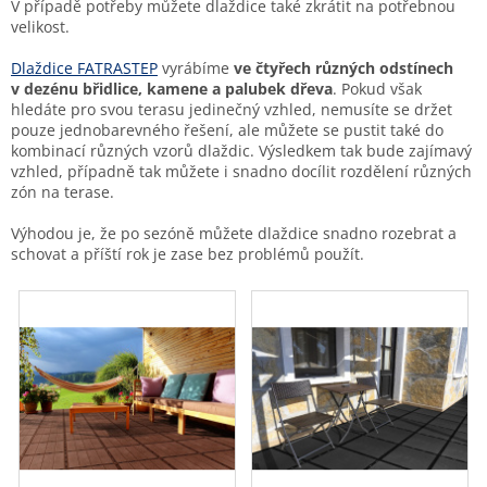
V případě potřeby můžete dlaždice také zkrátit na potřebnou
velikost.
Dlaždice FATRASTEP
vyrábíme
ve čtyřech různých odstínech
v dezénu břidlice, kamene a palubek dřeva
. Pokud však
hledáte pro svou terasu jedinečný vzhled, nemusíte se držet
pouze jednobarevného řešení, ale můžete se pustit také do
kombinací různých vzorů dlaždic. Výsledkem tak bude zajímavý
vzhled, případně tak můžete i snadno docílit rozdělení různých
zón na terase.
Výhodou je, že po sezóně můžete dlaždice snadno rozebrat a
schovat a příští rok je zase bez problémů použít.