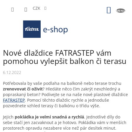
Přejít
na
CZK
NÁKUP
obsah
KOŠÍK
Nové dlaždice FATRASTEP vám
pomohou vylepšit balkon či terasu
6.12.2022
Potřebovala by vaše podlaha na balkoně nebo terase trochu
zrenovovat či oživit
? Hledáte něco čím zakrýt nevzhledný a
popraskaný beton? Podívejte se na naše nové plastové dlaždice
FATRASTEP
. Pomocí těchto dlaždic rychle a jednoduše
pozvednete vzhled terasy či balkónu o třídu výše.
Jejich
pokládka je velmi snadná a rychlá
. Jednotlivé díly do
sebe stačí jen zacvaknout a je hotovo. Pokládka vám v menších
prostorech opravdu nezabere více než pár desítek minut.