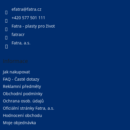
t
í
efatra
@
fatra.cz
+420 577 501 111
Fatra - plasty pro život
fatracr
Fatra, a.s.
Informace
Jak nakupovat
FAQ - Časté dotazy
Reklamní předměty
Obchodní podmínky
Ochrana osob. údajů
Oficiální stránky Fatra, a.s.
Hodnocení obchodu
Moje objednávka