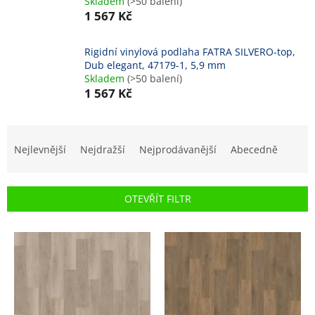
Skladem
(>50 balení)
1 567 Kč
Rigidní vinylová podlaha FATRA SILVERO-top,
Dub elegant, 47179-1, 5,9 mm
Skladem
(>50 balení)
1 567 Kč
Ř
a
Nejlevnější
Nejdražší
Nejprodávanější
Abecedně
z
e
n
OTEVŘÍT FILTR
í
p
V
r
ý
o
p
d
i
u
s
k
p