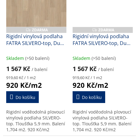
ZDARMA
ZDARMA
Z
Z
D
D
Rigidní vinylová podlaha
Rigidní vinylová podlaha
A
A
FATRA SILVERO-top, Dub
FATRA SILVERO-top, Dub
R
R
M
M
elegant, 47179-1, 5,9 mm
finský, 47176-1, 5,9 mm
A
A
Skladem
(>50 balení)
Skladem
(>50 balení)
1 567 Kč
1 567 Kč
/ balení
/ balení
Měrná
Měrná
919,60 Kč / 1 m2
919,60 Kč / 1 m2
cena:
cena:
920 Kč/m2
920 Kč/m2
Do košíku
Do košíku
Rigidní voděodolná plovoucí
Rigidní voděodolná plovoucí
vinylová podlaha SILVERO-
vinylová podlaha SILVERO-
top. Tloušťka 5,9 mm. Balení
top. Tloušťka 5,9 mm. Balení
1,704 m2. 920 Kč/m2
1,704 m2. 920 Kč/m2