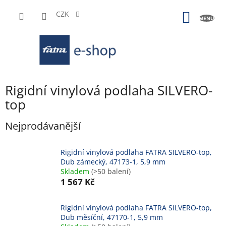
Přejít
na
CZK
NÁKUP
obsah
KOŠÍK
Rigidní vinylová podlaha SILVERO-
top
Nejprodávanější
Rigidní vinylová podlaha FATRA SILVERO-top,
Dub zámecký, 47173-1, 5,9 mm
Skladem
(>50 balení)
1 567 Kč
Rigidní vinylová podlaha FATRA SILVERO-top,
Dub měsíční, 47170-1, 5,9 mm