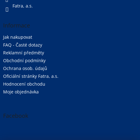
v
ý
Fatra, a.s.
p
i
s
Informace
u
Jak nakupovat
FAQ - Časté dotazy
Reklamní předměty
Obchodní podmínky
Ochrana osob. údajů
Oficiální stránky Fatra, a.s.
Hodnocení obchodu
Moje objednávka
Facebook