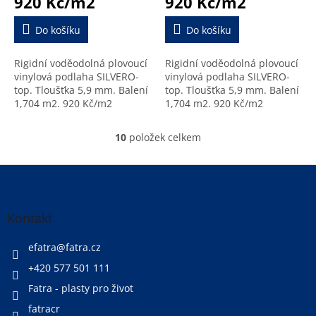
920 Kč/m2
920 Kč/m2
Do košíku
Do košíku
Rigidní voděodolná plovoucí
Rigidní voděodolná plovoucí
vinylová podlaha SILVERO-
vinylová podlaha SILVERO-
top. Tloušťka 5,9 mm. Balení
top. Tloušťka 5,9 mm. Balení
1,704 m2. 920 Kč/m2
1,704 m2. 920 Kč/m2
10
položek celkem
O
v
l
Z
á
á
d
p
a
a
Kontakt
c
t
í
í
efatra
@
fatra.cz
p
r
+420 577 501 111
v
Fatra - plasty pro život
k
y
fatracr