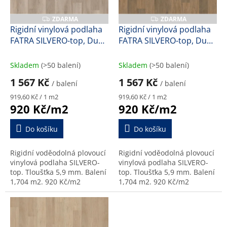
t
r
ů
o
ZDARMA
ZDARMA
Z
Z
D
D
d
Rigidní vinylová podlaha
Rigidní vinylová podlaha
A
A
u
FATRA SILVERO-top, Dub
FATRA SILVERO-top, Dub
R
R
M
M
k
alpský, 47177-1, 5,9 mm
bavorský, 47174-1, 5,9
A
A
t
mm
Skladem
(>50 balení)
Skladem
(>50 balení)
ů
1 567 Kč
1 567 Kč
/ balení
/ balení
Měrná
Měrná
919,60 Kč / 1 m2
919,60 Kč / 1 m2
cena:
cena:
920 Kč/m2
920 Kč/m2
Do košíku
Do košíku
Rigidní voděodolná plovoucí
Rigidní voděodolná plovoucí
vinylová podlaha SILVERO-
vinylová podlaha SILVERO-
top. Tloušťka 5,9 mm. Balení
top. Tloušťka 5,9 mm. Balení
1,704 m2. 920 Kč/m2
1,704 m2. 920 Kč/m2