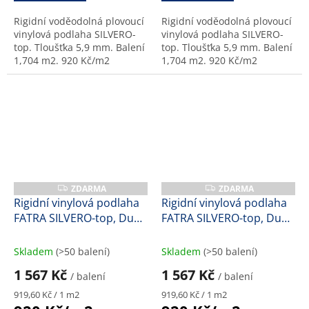
Rigidní voděodolná plovoucí
Rigidní voděodolná plovoucí
vinylová podlaha SILVERO-
vinylová podlaha SILVERO-
top. Tloušťka 5,9 mm. Balení
top. Tloušťka 5,9 mm. Balení
1,704 m2. 920 Kč/m2
1,704 m2. 920 Kč/m2
ZDARMA
ZDARMA
Z
Z
D
D
Rigidní vinylová podlaha
Rigidní vinylová podlaha
A
A
FATRA SILVERO-top, Dub
FATRA SILVERO-top, Dub
R
R
M
M
sahara, 47178-1, 5,9 mm
zámecký, 47173-1, 5,9
A
A
mm
Skladem
(>50 balení)
Skladem
(>50 balení)
1 567 Kč
1 567 Kč
/ balení
/ balení
Měrná
Měrná
919,60 Kč / 1 m2
919,60 Kč / 1 m2
cena:
cena: