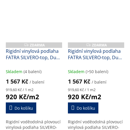
ZDARMA
ZDARMA
Z
Z
D
D
Rigidní vinylová podlaha
Rigidní vinylová podlaha
A
A
FATRA SILVERO-top, Dub
FATRA SILVERO-top, Dub
R
R
M
M
jantar, 47172-1, 5,9 mm
měsíční, 47170-1, 5,9 mm
A
A
Skladem
(4 balení)
Skladem
(>50 balení)
1 567 Kč
1 567 Kč
/ balení
/ balení
Měrná
Měrná
919,60 Kč / 1 m2
919,60 Kč / 1 m2
cena:
cena:
920 Kč/m2
920 Kč/m2
Do košíku
Do košíku
Rigidní voděodolná plovoucí
Rigidní voděodolná plovoucí
vinylová podlaha SILVERO-
vinylová podlaha SILVERO-