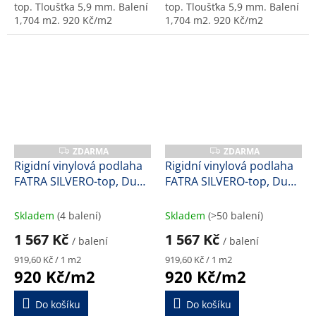
top. Tloušťka 5,9 mm. Balení
top. Tloušťka 5,9 mm. Balení
1,704 m2. 920 Kč/m2
1,704 m2. 920 Kč/m2
ZDARMA
ZDARMA
Z
Z
D
D
Rigidní vinylová podlaha
Rigidní vinylová podlaha
A
A
FATRA SILVERO-top, Dub
FATRA SILVERO-top, Dub
R
R
M
M
polní, 47175-1, 5,9 mm
porto, 47171-1, 5,9 mm
A
A
Skladem
(4 balení)
Skladem
(>50 balení)
1 567 Kč
1 567 Kč
/ balení
/ balení
Měrná
Měrná
919,60 Kč / 1 m2
919,60 Kč / 1 m2
cena:
cena:
920 Kč/m2
920 Kč/m2
Do košíku
Do košíku