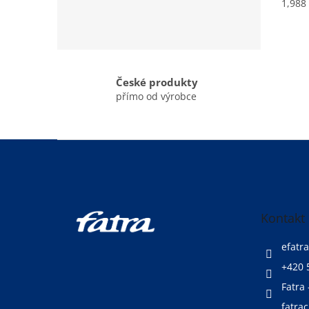
1,988
České produkty
přímo od výrobce
Z
á
p
a
t
Kontakt
í
efatra
+420 
Fatra 
fatrac