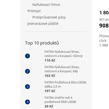
Nafukovací límce
Průmysl
1 8
Protiprůvanové pásy
Měrná
907,44
Jednorázové pláště
cena:
908
Plovo
click.
Top 10 produktů
1,988
FATRA Nafukovací límec,
cestovní a koupací, růžový
110 Kč
FATRA Nafukovací límec,
cestovní a koupací, bílý
103 Kč
FATRA Podlahová lišta L0038,
délka 2,5 m
197 Kč
FATRA Vnitřní roh k
podlahové liště L0038
39 Kč