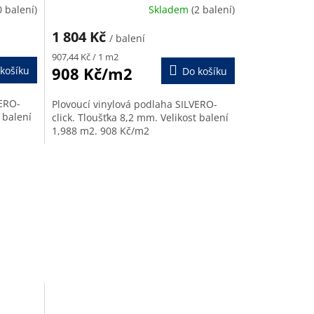
R
R
0 balení)
Skladem
(2 balení)
M
M
1 804 Kč
/ balení
A
Měrná
A
907,44 Kč / 1 m2
cena:
908 Kč/m2
košíku
Do košíku
VERO-
Plovoucí vinylová podlaha SILVERO-
 balení
click. Tloušťka 8,2 mm. Velikost balení
1,988 m2. 908 Kč/m2