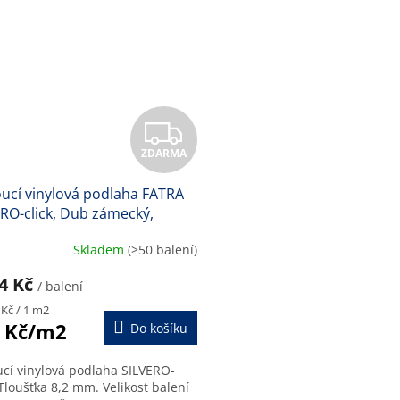
Z
ZDARMA
D
ucí vinylová podlaha FATRA
A
RO-click, Dub zámecký,
3-1, 8,2 mm
R
Skladem
(>50 balení)
M
04 Kč
/ balení
A
 Kč / 1 m2
 Kč/m2
Do košíku
ucí vinylová podlaha SILVERO-
 Tloušťka 8,2 mm. Velikost balení