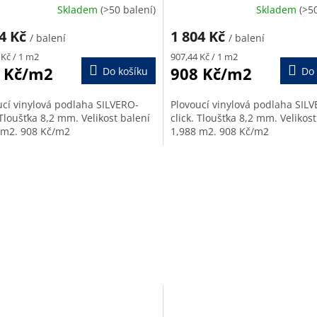
R
Skladem
(>50 balení)
Skladem
(>5
M
04 Kč
1 804 Kč
/ balení
/ balení
Měrná
A
 Kč / 1 m2
907,44 Kč / 1 m2
cena:
 Kč/m2
908 Kč/m2
Do košíku
Do 
ucí vinylová podlaha SILVERO-
Plovoucí vinylová podlaha SIL
 Tloušťka 8,2 mm. Velikost balení
click. Tloušťka 8,2 mm. Velikost
 m2. 908 Kč/m2
1,988 m2. 908 Kč/m2