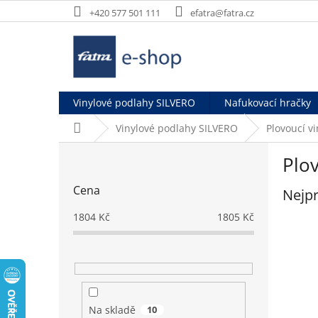
Přejít
+420 577 501 111
efatra@fatra.cz
na
obsah
Vinylové podlahy SILVERO
Nafukovací hračky
Domů
Vinylové podlahy SILVERO
Plovoucí v
P
Plov
o
s
Cena
Nejpr
t
r
1804
Kč
1805
Kč
a
n
n
í
p
a
Na skladě
10