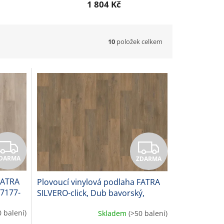
1 804 Kč
10
položek celkem
Z
Z
DARMA
ZDARMA
D
D
FATRA
Plovoucí vinylová podlaha FATRA
A
A
57177-
SILVERO-click, Dub bavorský,
57174-1, 8,2 mm
R
R
0 balení)
Skladem
(>50 balení)