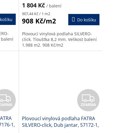
M
M
1 804 Kč
/ balení
A
Měrná
A
907,44 Kč / 1 m2
cena:
908 Kč/m2
košíku
Do košíku
VERO-
Plovoucí vinylová podlaha SILVERO-
 balení
click. Tloušťka 8,2 mm. Velikost balení
1,988 m2. 908 Kč/m2
Z
Z
DARMA
ZDARMA
D
D
FATRA
Plovoucí vinylová podlaha FATRA
A
A
7176-1,
SILVERO-click, Dub jantar, 57172-1,
8,2 mm