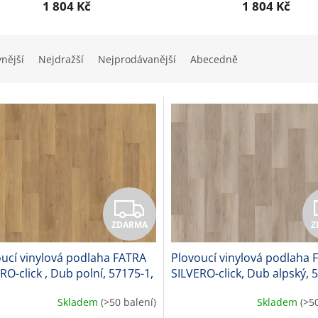
1 804 Kč
1 804 Kč
vnější
Nejdražší
Nejprodávanější
Abecedně
Z
ZDARMA
Z
D
ucí vinylová podlaha FATRA
Plovoucí vinylová podlaha 
A
RO-click , Dub polní, 57175-1,
SILVERO-click, Dub alpský, 
mm
1, 8,2 mm
R
Skladem
(>50 balení)
Skladem
(>5