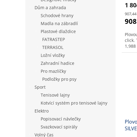
1 8
Dům a zahrada
Měrná
907,44
Schodové hrany
cena:
908
Madla na zábradlí
Plastové dlaždice
Plovo
FATRASTEP
click.
1,988
TERRASOL
Ložní vložky
Zahradní hadice
Pro mazlíčky
Podložky pro psy
Sport
Tenisové lajny
Kotvící systém pro tenisové lajny
Elektro
Popisovací návlečky
Plovo
Svazkovací spirály
SILVE
Volný čas
1, 8