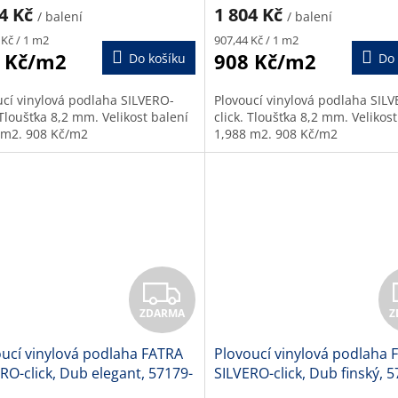
M
04 Kč
1 804 Kč
/ balení
/ balení
Měrná
A
 Kč / 1 m2
907,44 Kč / 1 m2
cena:
 Kč/m2
908 Kč/m2
Do košíku
Do 
ucí vinylová podlaha SILVERO-
Plovoucí vinylová podlaha SIL
 Tloušťka 8,2 mm. Velikost balení
click. Tloušťka 8,2 mm. Velikost
 m2. 908 Kč/m2
1,988 m2. 908 Kč/m2
Z
ZDARMA
Z
D
ucí vinylová podlaha FATRA
Plovoucí vinylová podlaha 
A
RO-click, Dub elegant, 57179-
SILVERO-click, Dub finský, 5
,2 mm
8,2 mm