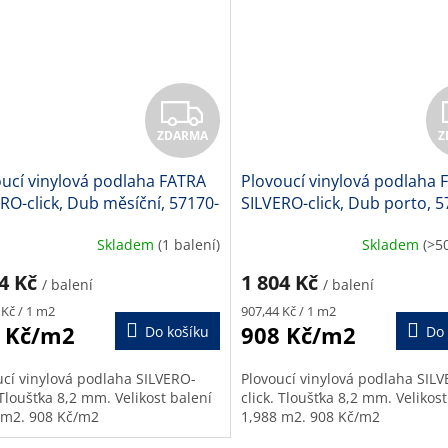
Z
ZDARMA
Z
D
ucí vinylová podlaha FATRA
Plovoucí vinylová podlaha 
A
RO-click, Dub měsíční, 57170-
SILVERO-click, Dub porto, 5
,2 mm
8,2 mm
R
Skladem
(1 balení)
Skladem
(>5
M
04 Kč
1 804 Kč
/ balení
/ balení
Měrná
A
 Kč / 1 m2
907,44 Kč / 1 m2
cena:
 Kč/m2
908 Kč/m2
Do košíku
Do 
ucí vinylová podlaha SILVERO-
Plovoucí vinylová podlaha SIL
 Tloušťka 8,2 mm. Velikost balení
click. Tloušťka 8,2 mm. Velikost
 m2. 908 Kč/m2
1,988 m2. 908 Kč/m2