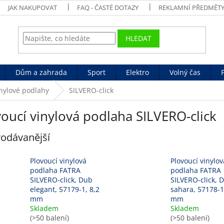
JAK NAKUPOVAT
FAQ - ČASTÉ DOTAZY
REKLAMNÍ PŘEDMĚT
HLEDAT
Dům a zahrada
Sport
Elektro
Volný čas
inylové podlahy
SILVERO-click
oucí vinylová podlaha SILVERO-click
odávanější
Plovoucí vinylová
Plovoucí vinylov
podlaha FATRA
podlaha FATRA
SILVERO-click, Dub
SILVERO-click, 
elegant, 57179-1, 8,2
sahara, 57178-1
mm
mm
Skladem
Skladem
(>50 balení)
(>50 balení)