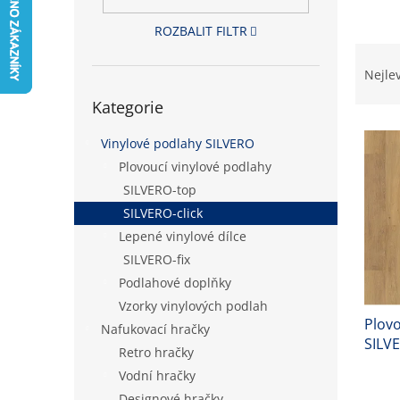
n
e
ROZBALIT FILTR
l
Ř
a
Nejle
z
Přeskočit
Kategorie
kategorie
e
V
n
Vinylové podlahy SILVERO
ý
í
p
Plovoucí vinylové podlahy
p
i
r
SILVERO-top
s
o
SILVERO-click
p
d
Lepené vinylové dílce
r
u
SILVERO-fix
o
k
Podlahové doplňky
d
t
u
ů
Vzorky vinylových podlah
Plovo
k
Nafukovací hračky
SILVE
t
Retro hračky
8,2 
ů
Vodní hračky
Designové hračky