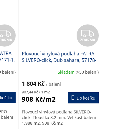
Z
Z
DARMA
ZDARMA
D
D
FATRA
Plovoucí vinylová podlaha FATRA
A
A
7171-1,
SILVERO-click, Dub sahara, 57178-
1, 8,2 mm
R
R
0 balení)
Skladem
(>50 balení)
M
M
1 804 Kč
/ balení
A
Měrná
A
907,44 Kč / 1 m2
cena:
908 Kč/m2
košíku
Do košíku
VERO-
Plovoucí vinylová podlaha SILVERO-
 balení
click. Tloušťka 8,2 mm. Velikost balení
1,988 m2. 908 Kč/m2