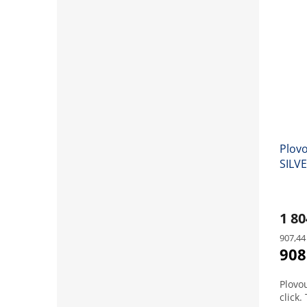
Plovo
SILVE
5717
1 8
Měrná
907,44
cena:
908
Plovo
click.