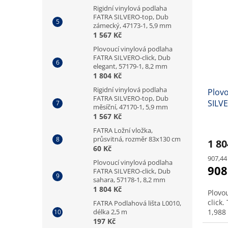
Rigidní vinylová podlaha
FATRA SILVERO-top, Dub
zámecký, 47173-1, 5,9 mm
1 567 Kč
Plovoucí vinylová podlaha
FATRA SILVERO-click, Dub
elegant, 57179-1, 8,2 mm
1 804 Kč
Rigidní vinylová podlaha
Plovo
FATRA SILVERO-top, Dub
SILVE
měsíční, 47170-1, 5,9 mm
1, 8
1 567 Kč
FATRA Ložní vložka,
průsvitná, rozměr 83x130 cm
1 8
60 Kč
Měrná
907,44
Plovoucí vinylová podlaha
cena:
908
FATRA SILVERO-click, Dub
sahara, 57178-1, 8,2 mm
1 804 Kč
Plovo
click.
FATRA Podlahová lišta L0010,
délka 2,5 m
1,988
197 Kč