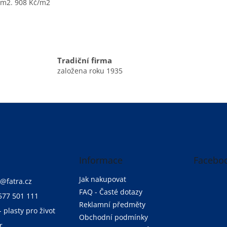
 m2. 908 Kč/m2
O
v
l
á
Tradiční firma
d
založena roku 1935
a
c
í
p
r
v
k
y
v
Informace
Facebo
ý
p
i
Jak nakupovat
@
fatra.cz
s
FAQ - Časté dotazy
577 501 111
u
Reklamní předměty
- plasty pro život
Obchodní podmínky
r