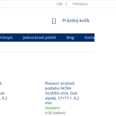
Y
OBCHODNÍ PODMÍNKY
CZK
OCHRANA OSOB. ÚDAJŮ
Přihlášení
OFICIÁ
NÁKUPNÍ
Prázdný košík
KOŠÍK
Průmysl
Jednorázové pláště
Blog
Kontakty
á
Plovoucí vinylová
podlaha FATRA
Dub
SILVERO-click, Dub
, 8,2
alpský, 57177-1, 8,2
mm
Skladem
(>50 balení)