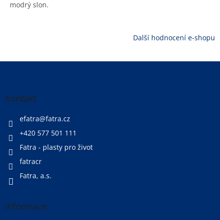
modrý slon.
Další hodnocení e-shopu
Z
á
p
a
Kontakt
t
í
efatra
@
fatra.cz
+420 577 501 111
Fatra - plasty pro život
fatracr
Fatra, a.s.
Informace