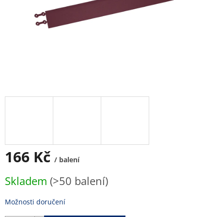
166 Kč
/ balení
Měrná
Skladem
(>50 balení)
cena:
Možnosti doručení