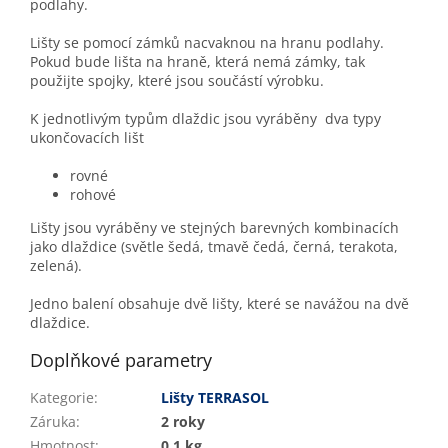
podlahy.
Lišty se pomocí zámků nacvaknou na hranu podlahy.
Pokud bude lišta na hraně, která nemá zámky, tak
použijte spojky, které jsou součástí výrobku.
K jednotlivým typům dlaždic jsou vyráběny dva typy
ukončovacích lišt
rovné
rohové
Lišty jsou vyráběny ve stejných barevných kombinacích
jako dlaždice (světle šedá, tmavě čedá, černá, terakota,
zelená).
Jedno balení obsahuje dvě lišty, které se navážou na dvě
dlaždice.
Doplňkové parametry
Kategorie
:
Lišty TERRASOL
Záruka
:
2 roky
Hmotnost
:
0.1 kg