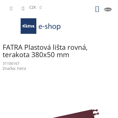
Přejít
na
CZK
NÁKUP
obsah
KOŠÍK
FATRA Plastová lišta rovná,
terakota 380x50 mm
31106167
Značka:
Fatra