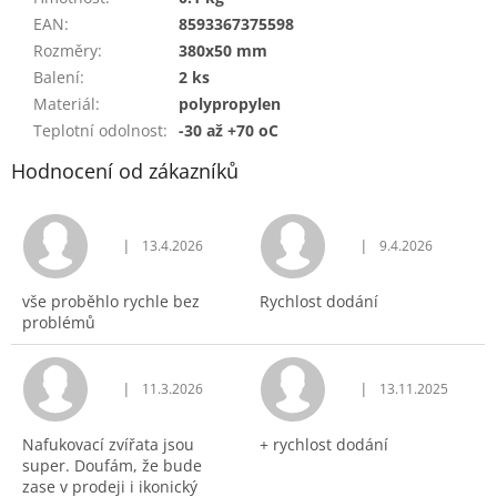
EAN
:
8593367375598
Rozměry
:
380x50 mm
Balení
:
2 ks
Materiál
:
polypropylen
Teplotní odolnost
:
-30 až +70 oC
Hodnocení od zákazníků
|
|
13.4.2026
9.4.2026
Hodnocení obchodu je 5 z 5 hvězdiček.
Hodnocení obchodu j
vše proběhlo rychle bez
Rychlost dodání
problémů
|
|
11.3.2026
13.11.2025
Hodnocení obchodu je 5 z 5 hvězdiček.
Hodnocení obchodu j
Nafukovací zvířata jsou
+ rychlost dodání
super. Doufám, že bude
zase v prodeji i ikonický