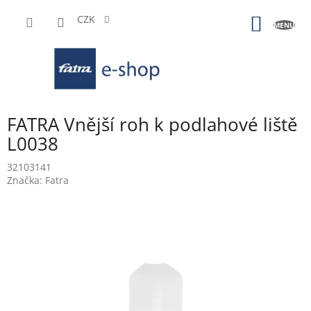
Přejít
na
CZK
NÁKUP
obsah
KOŠÍK
FATRA Vnější roh k podlahové liště
L0038
32103141
Značka:
Fatra