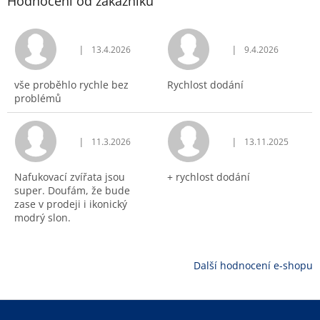
Hodnocení od zákazníků
|
|
13.4.2026
9.4.2026
Hodnocení obchodu je 5 z 5 hvězdiček.
Hodnocení obchodu j
vše proběhlo rychle bez
Rychlost dodání
problémů
|
|
11.3.2026
13.11.2025
Hodnocení obchodu je 5 z 5 hvězdiček.
Hodnocení obchodu j
Nafukovací zvířata jsou
+ rychlost dodání
super. Doufám, že bude
zase v prodeji i ikonický
modrý slon.
Další hodnocení e-shopu
Z