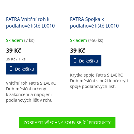
FATRA Vnitřní roh k
FATRA Spojka k
podlahové liště L0010
podlahové liště L0010
Skladem
(7 ks)
Skladem
(>50 ks)
39 Kč
39 Kč
Měrná
39 Kč / 1 ks
Do košíku
cena:
Do košíku
Krytka spoje Fatra SILVERO
Dub měsíční slouží k překrytí
Vnitřní roh Fatra SILVERO
spoje podlahových lišt.
Dub měsíční určený
k zakončení a napojení
podlahových lišt v rohu
místnosti.
ZOBRAZIT VŠECHNY SOUVISEJÍCÍ PRODUKTY