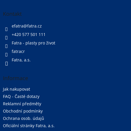
á
p
a
Kontakt
t
í
efatra
@
fatra.cz
+420 577 501 111
Fatra - plasty pro život
fatracr
Fatra, a.s.
Informace
Jak nakupovat
FAQ - Časté dotazy
Reklamní předměty
Obchodní podmínky
Ochrana osob. údajů
Oficiální stránky Fatra, a.s.