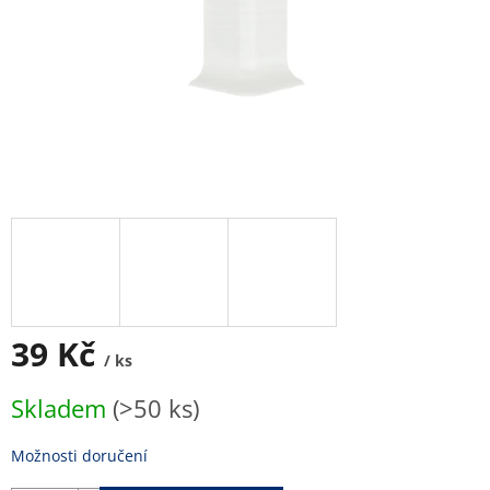
39 Kč
/ ks
Měrná
Skladem
(>50 ks)
cena:
Možnosti doručení