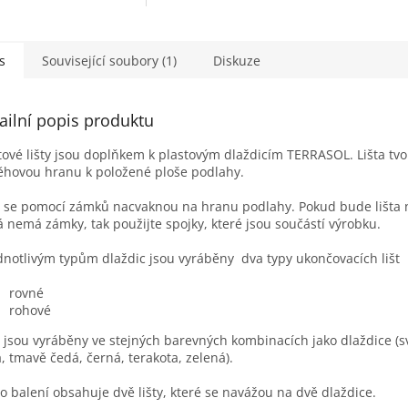
s
Související soubory (1)
Diskuze
ailní popis produktu
tové lišty jsou doplňkem k plastovým dlaždicím TERRASOL. Lišta tvo
hovou hranu k položené ploše podlahy.
y se pomocí zámků nacvaknou na hranu podlahy. Pokud bude lišta 
á nemá zámky, tak použijte spojky, které jsou součástí výrobku.
dnotlivým typům dlaždic jsou vyráběny dva typy ukončovacích lišt
rovné
rohové
y jsou vyráběny ve stejných barevných kombinacích jako dlaždice (s
, tmavě čedá, černá, terakota, zelená).
o balení obsahuje dvě lišty, které se navážou na dvě dlaždice.