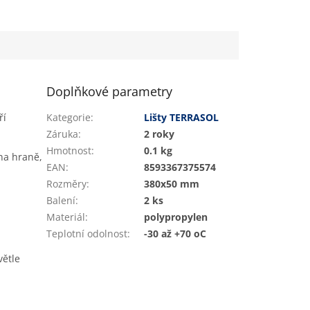
Doplňkové parametry
ří
Kategorie
:
Lišty TERRASOL
Záruka
:
2 roky
Hmotnost
:
0.1 kg
na hraně,
EAN
:
8593367375574
Rozměry
:
380x50 mm
Balení
:
2 ks
Materiál
:
polypropylen
Teplotní odolnost
:
-30 až +70 oC
větle