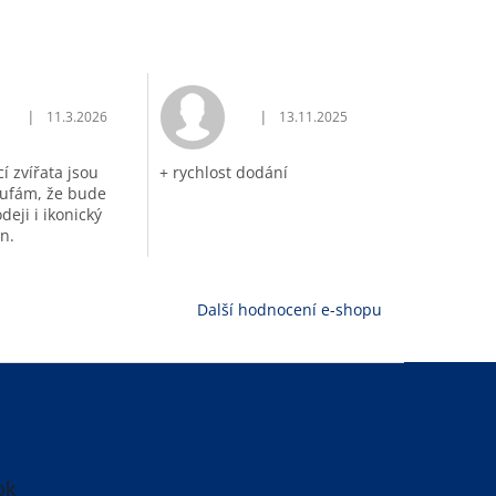
|
|
11.3.2026
13.11.2025
vězdiček.
Hodnocení obchodu je 5 z 5 hvězdiček.
Hodnocení obchodu je 5 z 5 hvěz
í zvířata jsou
+ rychlost dodání
ufám, že bude
deji i ikonický
n.
Další hodnocení e-shopu
ok