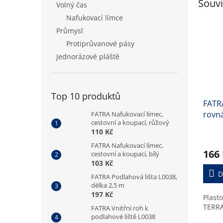
Souvi
Volný čas
Nafukovací límce
Průmysl
Protiprůvanové pásy
Jednorázové pláště
Top 10 produktů
FATRA
rovn
FATRA Nafukovací límec,
cestovní a koupací, růžový
380x
110 Kč
FATRA Nafukovací límec,
166
cestovní a koupací, bílý
103 Kč
D
FATRA Podlahová lišta L0038,
délka 2,5 m
197 Kč
Plasto
TERRA
FATRA Vnitřní roh k
podlahové liště L0038