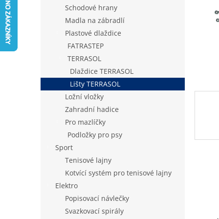
n
Schodové hrany
e
Madla na zábradlí
l
Plastové dlaždice
FATRASTEP
TERRASOL
Dlaždice TERRASOL
Lišty TERRASOL
Ložní vložky
Zahradní hadice
Pro mazlíčky
Podložky pro psy
Sport
Tenisové lajny
Kotvící systém pro tenisové lajny
Elektro
Popisovací návlečky
Svazkovací spirály