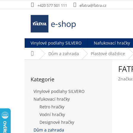
Přejít
+420 577 501 111
efatra@fatra.cz
na
obsah
Vinylové podlahy SILVERO
Nafukovací hračky
Domů
Dům a zahrada
Plastové dlaždice
P
FAT
o
Přeskočit
s
Kategorie
Značka
kategorie
t
r
Vinylové podlahy SILVERO
a
Nafukovací hračky
n
Retro hračky
n
í
Vodní hračky
p
Designové hračky
a
Dům a zahrada