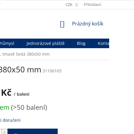
Y
OBCHODNÍ PODMÍNKY
CZK
OCHRANA OSOB. ÚDAJŮ
Přihlášení
OFICIÁ
NÁKUPNÍ
Prázdný košík
KOŠÍK
Průmysl
Jednorázové pláště
Blog
Kontakty
vá, tmavě šedá 380x50 mm
á 380x50 mm
31106165
 Kč
/ balení
dem
(>50 balení)
i doručení