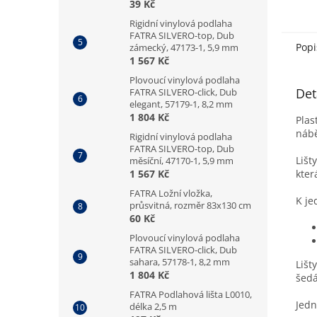
39 Kč
Rigidní vinylová podlaha
FATRA SILVERO-top, Dub
Popi
zámecký, 47173-1, 5,9 mm
1 567 Kč
Plovoucí vinylová podlaha
Det
FATRA SILVERO-click, Dub
elegant, 57179-1, 8,2 mm
1 804 Kč
Plas
nábě
Rigidní vinylová podlaha
FATRA SILVERO-top, Dub
Lišt
měsíční, 47170-1, 5,9 mm
kter
1 567 Kč
FATRA Ložní vložka,
K je
průsvitná, rozměr 83x130 cm
60 Kč
Plovoucí vinylová podlaha
FATRA SILVERO-click, Dub
sahara, 57178-1, 8,2 mm
Lišt
1 804 Kč
šedá
FATRA Podlahová lišta L0010,
Jedn
délka 2,5 m