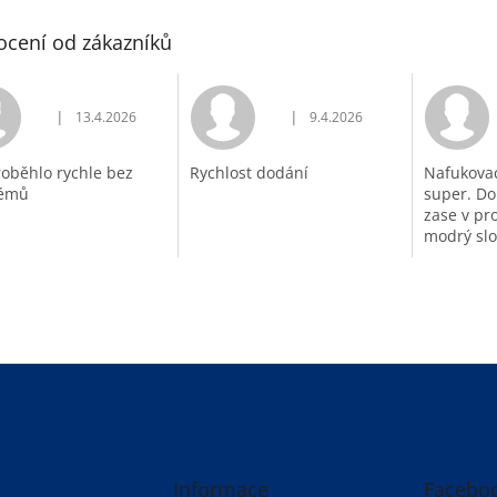
cení od zákazníků
|
|
13.4.2026
9.4.2026
Hodnocení obchodu je 5 z 5 hvězdiček.
Hodnocení obchodu je 5 z 5 h
roběhlo rychle bez
Rychlost dodání
Nafukovac
lémů
super. Do
zase v pro
modrý slo
Informace
Facebo