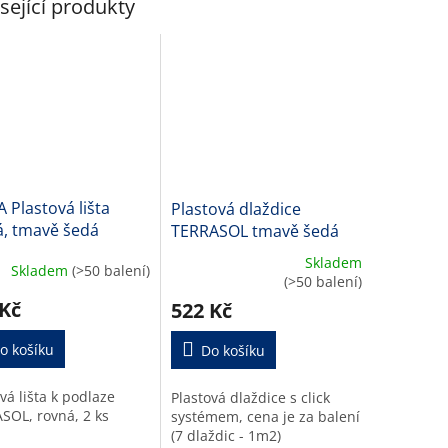
sející produkty
 Plastová lišta
Plastová dlaždice
á, tmavě šedá
TERRASOL tmavě šedá
50 mm
Skladem
Skladem
(>50 balení)
Průměrné
(>50 balení)
hodnocení
 Kč
522 Kč
produktu
je
o košíku
5,0
Do košíku
z
5
vá lišta k podlaze
Plastová dlaždice s click
hvězdiček.
SOL, rovná, 2 ks
systémem, cena je za balení
(7 dlaždic - 1m2)