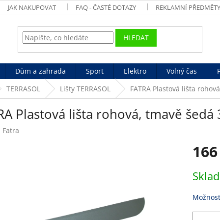
JAK NAKUPOVAT
FAQ - ČASTÉ DOTAZY
REKLAMNÍ PŘEDMĚT
HLEDAT
Dům a zahrada
Sport
Elektro
Volný čas
TERRASOL
Lišty TERRASOL
FATRA Plastová lišta roho
RA Plastová lišta rohová, tmavě šed
:
Fatra
166
Měrná
Skla
cena:
Možnost