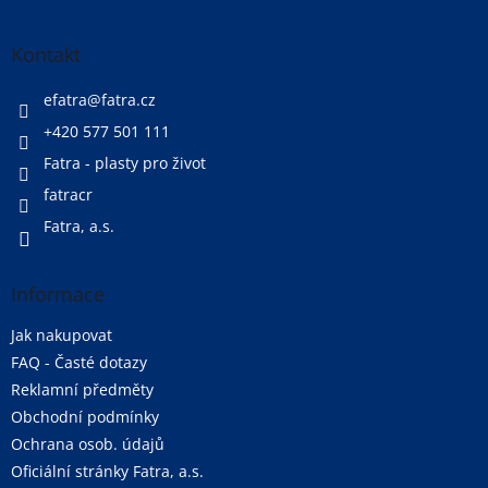
á
p
a
Kontakt
t
í
efatra
@
fatra.cz
+420 577 501 111
Fatra - plasty pro život
fatracr
Fatra, a.s.
Informace
Jak nakupovat
FAQ - Časté dotazy
Reklamní předměty
Obchodní podmínky
Ochrana osob. údajů
Oficiální stránky Fatra, a.s.