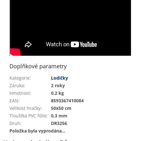
Doplňkové parametry
Kategorie
:
Lodičky
Záruka
:
2 roky
Hmotnost
:
0.2 kg
EAN
:
8593367410084
Velikost hračky
:
50x50 cm
Tloušťka PVC fólie
:
0,3 mm
Druh
:
DR3256
Položka byla vyprodána…