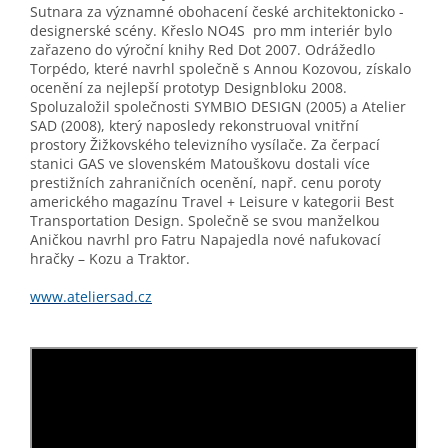
Sutnara za významné obohacení české architektonicko -
designerské scény. Křeslo NO4S pro mm interiér bylo
zařazeno do výroční knihy Red Dot 2007. Odrážedlo
Torpédo, které navrhl společně s Annou Kozovou, získalo
ocenění za nejlepší prototyp Designbloku 2008.
Spoluzaložil společnosti SYMBIO DESIGN (2005) a Atelier
SAD (2008), který naposledy rekonstruoval vnitřní
prostory Žižkovského televizního vysílače. Za čerpací
stanici GAS ve slovenském Matouškovu dostali více
prestižních zahraničních ocenění, např. cenu poroty
amerického magazínu Travel + Leisure v kategorii Best
Transportation Design. Společně se svou manželkou
Aničkou navrhl pro Fatru Napajedla nové nafukovací
hračky – Kozu a Traktor.
www.ateliersad.cz