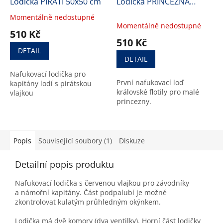
Lodička PIRÁTI 50x50 cm
Lodička PRINCEZNA
50x50 cm
Momentálně nedostupné
Průměrné
Momentálně nedostupné
hodnocení
510 Kč
produktu
510 Kč
je
DETAIL
5,0
DETAIL
z
Nafukovací lodička pro
5
První nafukovací loď
kapitány lodí s pirátskou
hvězdiček.
královské flotily pro malé
vlajkou
princezny.
Popis
Související soubory (1)
Diskuze
Detailní popis produktu
Nafukovací lodička s červenou vlajkou pro závodníky
a námořní kapitány. Část podpalubí je možné
zkontrolovat kulatým průhledným okýnkem.
Lodička má dvě komory (dva ventilky). Horní část lodičky