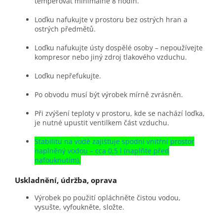
temperovat minimálně 8 hodin.
Loďku nafukujte v prostoru bez ostrých hran a
ostrých předmětů.
Loďku nafukujte ústy dospělé osoby – nepoužívejte
kompresor nebo jiný zdroj tlakového vzduchu.
Loďku nepřefukujte.
Po obvodu musí být výrobek mírně zvrásněn.
Při zvýšení teploty v prostoru, kde se nachází loďka,
je nutné upustit ventilkem část vzduchu.
Stabilitu na vodě zajišťuje spodní vnitřní prostor
naplněný vodou – cca 0,5 l (naplňte před
nafouknutím).
Uskladnění, údržba, oprava
Výrobek po použití opláchněte čistou vodou,
vysušte, vyfoukněte, složte.