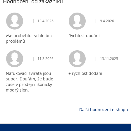
Hodnocení od zákazníků
|
|
13.4.2026
9.4.2026
Hodnocení obchodu je 5 z 5 hvězdiček.
Hodnocení obchodu j
vše proběhlo rychle bez
Rychlost dodání
problémů
|
|
11.3.2026
13.11.2025
Hodnocení obchodu je 5 z 5 hvězdiček.
Hodnocení obchodu j
Nafukovací zvířata jsou
+ rychlost dodání
super. Doufám, že bude
zase v prodeji i ikonický
modrý slon.
Další hodnocení e-shopu
Z