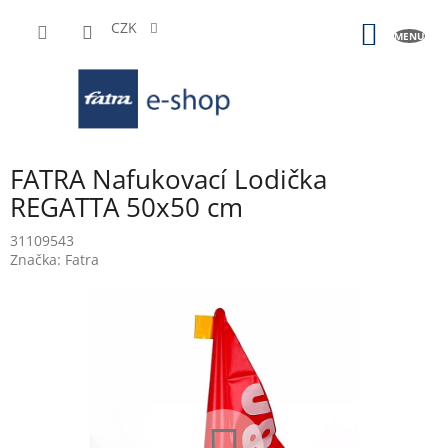
Přejít
na
CZK
NÁKUP
obsah
KOŠÍK
FATRA Nafukovací Lodička
REGATTA 50x50 cm
31109543
Značka:
Fatra