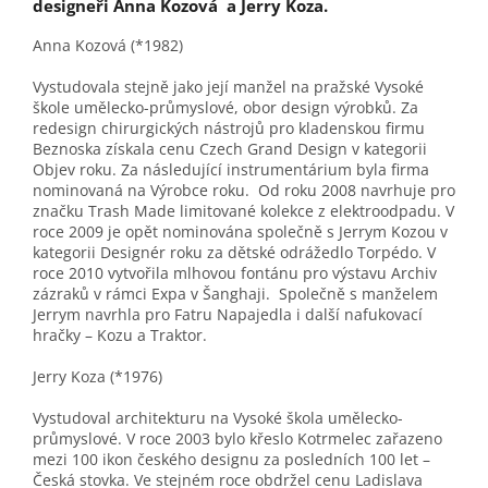
designeři Anna Kozová a Jerry Koza.
Anna Kozová (*1982)
Vystudovala stejně jako její manžel na pražské Vysoké
škole umělecko-průmyslové, obor design výrobků. Za
redesign chirurgických nástrojů pro kladenskou firmu
Beznoska získala cenu Czech Grand Design v kategorii
Objev roku. Za následující instrumentárium byla firma
nominovaná na Výrobce roku. Od roku 2008 navrhuje pro
značku Trash Made limitované kolekce z elektroodpadu. V
roce 2009 je opět nominována společně s Jerrym Kozou v
kategorii Designér roku za dětské odrážedlo Torpédo. V
roce 2010 vytvořila mlhovou fontánu pro výstavu Archiv
zázraků v rámci Expa v Šanghaji. Společně s manželem
Jerrym navrhla pro Fatru Napajedla i další nafukovací
hračky – Kozu a Traktor.
Jerry Koza (*1976)
Vystudoval architekturu na Vysoké škola umělecko-
průmyslové. V roce 2003 bylo křeslo Kotrmelec zařazeno
mezi 100 ikon českého designu za posledních 100 let –
Česká stovka. Ve stejném roce obdržel cenu Ladislava