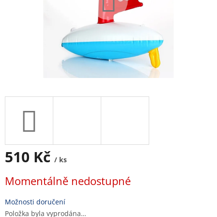
510 Kč
/ ks
Měrná
Momentálně nedostupné
cena:
Možnosti doručení
Položka byla vyprodána…