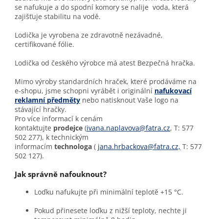
se nafukuje a do spodní komory se nalije voda, která
zajišťuje stabilitu na vodě.
Lodička je vyrobena ze zdravotně nezávadné,
certifikované fólie.
Lodička od českého výrobce má atest Bezpečná hračka.
Mimo výroby standardních hraček, které prodáváme na
e-shopu, jsme schopni vyrábět i originální
nafukovací
reklamní předměty
nebo natisknout Vaše logo na
stávající hračky.
Pro více informací k cenám
kontaktujte
prodejce
(
ivana.naplavova@fatra.cz
, T: 577
502 277), k technickým
informacím
technologa
(
jana.hrbackova@fatra.cz,
T: 577
502 127).
Jak správně nafouknout?
Loďku nafukujte při minimální teplotě +15 °C.
Pokud přinesete loďku z nižší teploty, nechte ji