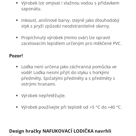
Výrobek lze omývat i vlažnou vodou s přídavkem
saponátu.
Inkoust, anilínové barvy, stejně jako dlouhodobý
styk s pryží způsobí neodstranitelné skvrny.
Propíchnutý výrobek (mimo svár) lze opravit
zacelovacím lepidlem určeným pro měkčené PVC.
Pozor!
Loďka není určena jako záchranná pomůcka ve
vodě! Loďka nesmí přijít do styku s horkými
předměty, špičatými předměty a s předměty s
ostrými hranami.
Výrobek nepřetěžujte.
Výrobek používejte při teplotě od +5 °C do +40 °C.
Design hračky NAFUKOVACÍ LODIČKA navrhli