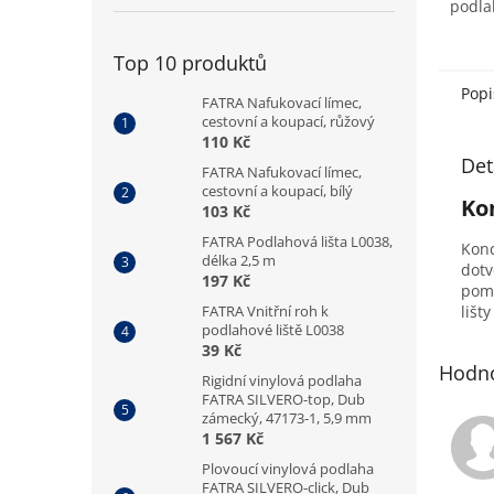
podla
místno
Top 10 produktů
Popi
FATRA Nafukovací límec,
cestovní a koupací, růžový
110 Kč
Det
FATRA Nafukovací límec,
cestovní a koupací, bílý
Ko
103 Kč
FATRA Podlahová lišta L0038,
Konc
délka 2,5 m
dotv
197 Kč
pomo
FATRA Vnitřní roh k
lišt
podlahové liště L0038
39 Kč
Hodno
Rigidní vinylová podlaha
FATRA SILVERO-top, Dub
zámecký, 47173-1, 5,9 mm
1 567 Kč
Plovoucí vinylová podlaha
FATRA SILVERO-click, Dub