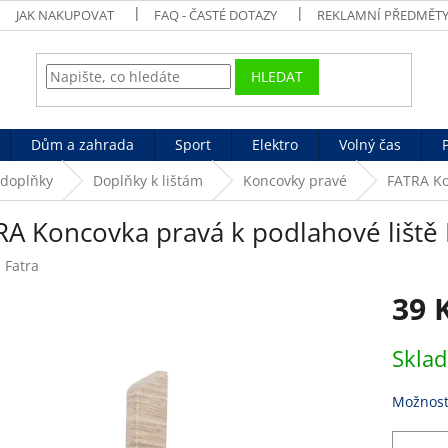
JAK NAKUPOVAT
FAQ - ČASTÉ DOTAZY
REKLAMNÍ PŘEDMĚT
HLEDAT
Dům a zahrada
Sport
Elektro
Volný čas
 doplňky
Doplňky k lištám
Koncovky pravé
FATRA Ko
RA Koncovka pravá k podlahové liště
:
Fatra
39 
Měrná
Skla
cena:
Možnost