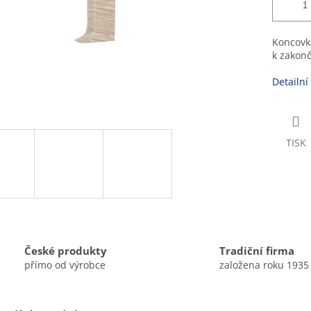
Koncovk
k zakonč
Detailní
TISK
České produkty
Tradiční firma
přímo od výrobce
založena roku 1935