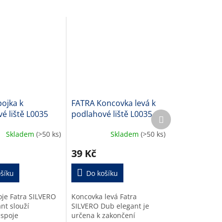
ojka k
FATRA Koncovka levá k
é liště L0035
podlahové liště L0035
Další
produkt
Skladem
(>50 ks)
Skladem
(>50 ks)
39 Kč
šíku
Do košíku
oje Fatra SILVERO
Koncovka levá Fatra
nt slouží
SILVERO Dub elegant je
 spoje
určena k zakončení