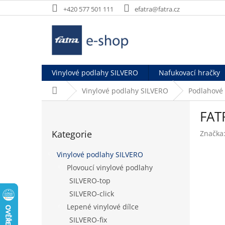
Přejít
+420 577 501 111
efatra@fatra.cz
na
obsah
Vinylové podlahy SILVERO
Nafukovací hračky
Domů
Vinylové podlahy SILVERO
Podlahové
P
FAT
o
Přeskočit
s
Kategorie
Značka
kategorie
t
r
Vinylové podlahy SILVERO
a
Plovoucí vinylové podlahy
n
SILVERO-top
n
í
SILVERO-click
p
Lepené vinylové dílce
a
SILVERO-fix