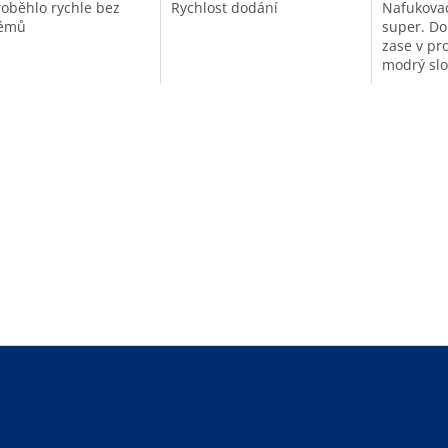
roběhlo rychle bez
Rychlost dodání
Nafukovac
lémů
super. Do
zase v pro
modrý slo