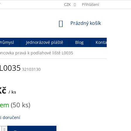
Y
OBCHODNÍ PODMÍNKY
CZK
OCHRANA OSOB. ÚDAJŮ
Přihlášení
OFICIÁ
NÁKUPNÍ
Prázdný košík
KOŠÍK
Průmysl
Jednorázové pláště
Blog
Kontakty
ncovka pravá k podlahové liště L0035
 L0035
32103130
Kč
/ ks
dem
(50 ks)
i doručení