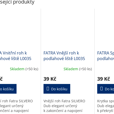
sející produkty
 Vnitřní roh k
FATRA Vnější roh k
FATRA Sp
hové liště L0035
podlahové liště L0035
podlahov
Skladem
(>50 ks)
Skladem
(>50 ks)
č
39 Kč
39 Kč
o košíku
Do košíku
Do ko
ní roh Fatra SILVERO
Vnější roh Fatra SILVERO
Krytka sp
legant určený
Dub elegant určený
Dub elega
ončení a napojení
k zakončení a napojení
k překrytí