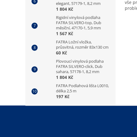
vše p
elegant, 57179-1, 8,2 mm
prob
1 804 Kč
Rigidní vinylová podlaha
FATRA SILVERO-top, Dub
měsíční, 47170-1, 5,9 mm
1 567 Kč
FATRA Ložní vložka,
průsvitná, rozměr 83x130 cm
60 Kč
Plovoucí vinylová podlaha
FATRA SILVERO-click, Dub
sahara, 57178-1, 8,2 mm
1 804 Kč
FATRA Podlahová lišta L0010,
délka 2,5 m
197 Kč
Z
á
p
a
t