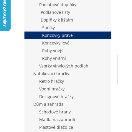
n
Podlahové doplňky
e
Podlahové lišty
l
Doplňky k lištám
Spojky
Koncovky pravé
Koncovky levé
Rohy vnější
Rohy vnitřní
Vzorky vinylových podlah
Nafukovací hračky
Retro hračky
Vodní hračky
Designové hračky
Dům a zahrada
Schodové hrany
Madla na zábradlí
Plastové dlaždice