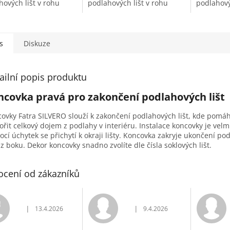
hových lišt v rohu
podlahových lišt v rohu
podlahovýc
sti.
místnosti.
s
Diskuze
ailní popis produktu
ncovka pravá pro zakončení podlahových lišt
ovky Fatra SILVERO slouží k zakončení podlahových lišt, kde pomáh
ořit celkový dojem z podlahy v interiéru. Instalace koncovky je vel
cí úchytek se přichytí k okraji lišty. Koncovka zakryje ukončení po
y z boku. Dekor koncovky snadno zvolíte dle čísla soklových lišt.
cení od zákazníků
|
|
13.4.2026
9.4.2026
Hodnocení obchodu je 5 z 5 hvězdiček.
Hodnocení obchodu je 5 z 5 h