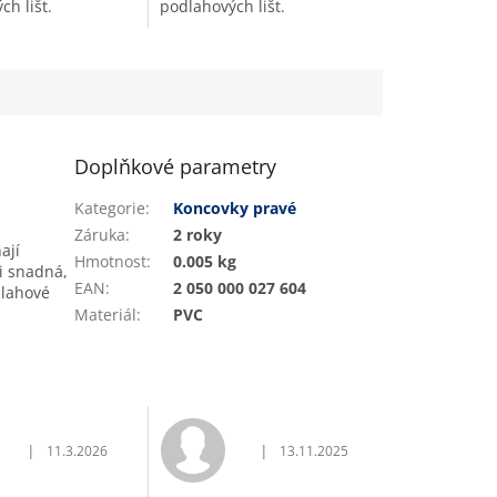
h lišt.
podlahových lišt.
Doplňkové parametry
Kategorie
:
Koncovky pravé
Záruka
:
2 roky
ají
Hmotnost
:
0.005 kg
mi snadná,
EAN
:
2 050 000 027 604
dlahové
Materiál
:
PVC
|
|
11.3.2026
13.11.2025
vězdiček.
Hodnocení obchodu je 5 z 5 hvězdiček.
Hodnocení obchodu je 5 z 5 hvěz