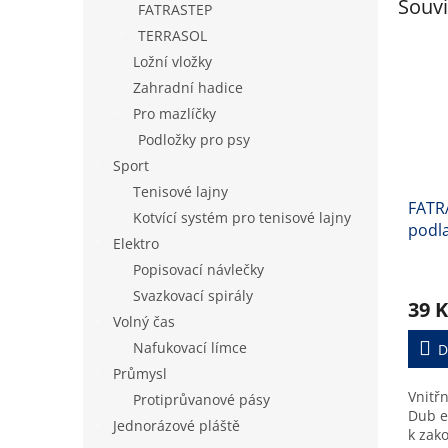
Souvi
FATRASTEP
TERRASOL
Ložní vložky
Zahradní hadice
Pro mazlíčky
Podložky pro psy
Sport
Tenisové lajny
FATRA
Kotvící systém pro tenisové lajny
podla
Elektro
Popisovací návlečky
Svazkovací spirály
39 K
Volný čas
Nafukovací límce
D
Průmysl
Vnitř
Protiprůvanové pásy
Dub e
Jednorázové pláště
k zak