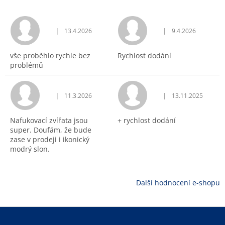
|
|
13.4.2026
9.4.2026
Hodnocení obchodu je 5 z 5 hvězdiček.
Hodnocení obchodu j
vše proběhlo rychle bez
Rychlost dodání
problémů
|
|
11.3.2026
13.11.2025
Hodnocení obchodu je 5 z 5 hvězdiček.
Hodnocení obchodu j
Nafukovací zvířata jsou
+ rychlost dodání
super. Doufám, že bude
zase v prodeji i ikonický
modrý slon.
Další hodnocení e-shopu
Z
á