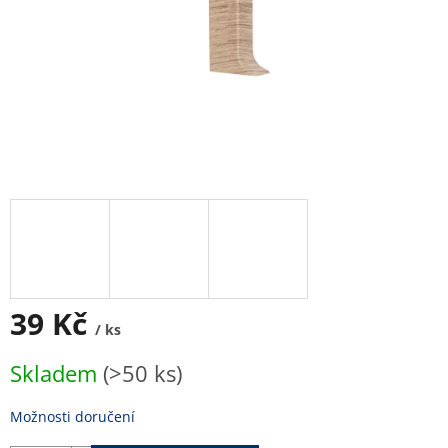
39 Kč
/ ks
Měrná
Skladem
(>50 ks)
cena:
Možnosti doručení