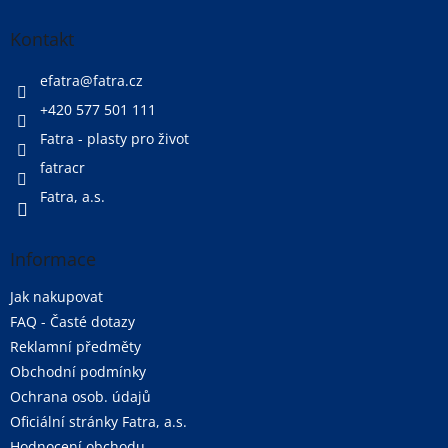
p
a
Kontakt
t
í
efatra
@
fatra.cz
+420 577 501 111
Fatra - plasty pro život
fatracr
Fatra, a.s.
Informace
Jak nakupovat
FAQ - Časté dotazy
Reklamní předměty
Obchodní podmínky
Ochrana osob. údajů
Oficiální stránky Fatra, a.s.
Hodnocení obchodu