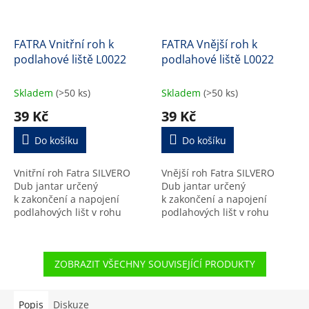
FATRA Vnitřní roh k
FATRA Vnější roh k
podlahové liště L0022
podlahové liště L0022
Skladem
(>50 ks)
Skladem
(>50 ks)
39 Kč
39 Kč
Do košíku
Do košíku
Vnitřní roh Fatra SILVERO
Vnější roh Fatra SILVERO
Dub jantar určený
Dub jantar určený
k zakončení a napojení
k zakončení a napojení
podlahových lišt v rohu
podlahových lišt v rohu
místnosti.
místnosti.
ZOBRAZIT VŠECHNY SOUVISEJÍCÍ PRODUKTY
Popis
Diskuze