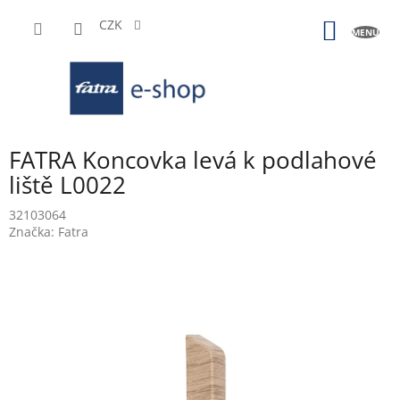
Přejít
na
CZK
NÁKUP
obsah
KOŠÍK
FATRA Koncovka levá k podlahové
liště L0022
32103064
Značka:
Fatra