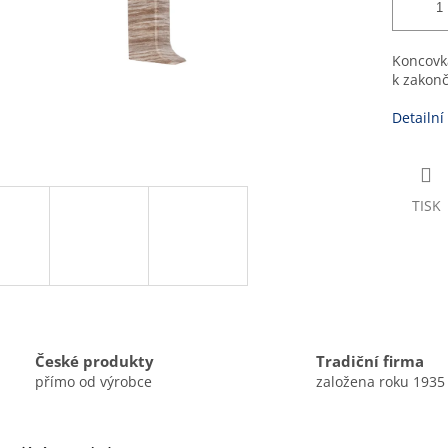
Koncovk
k zakonč
Detailní
TISK
České produkty
Tradiční firma
přímo od výrobce
založena roku 1935