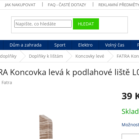
JAK NAKUPOVAT
FAQ - ČASTÉ DOTAZY
REKLAMNÍ PŘEDMĚT
HLEDAT
Dům a zahrada
Sport
Elektro
Volný čas
 doplňky
Doplňky k lištám
Koncovky levé
FATRA Konc
RA Koncovka levá k podlahové liště 
:
Fatra
39 
Měrná
Skla
cena:
Možnost