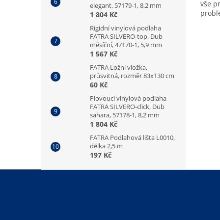
vše p
elegant, 57179-1, 8,2 mm
prob
1 804 Kč
Rigidní vinylová podlaha
FATRA SILVERO-top, Dub
měsíční, 47170-1, 5,9 mm
1 567 Kč
FATRA Ložní vložka,
průsvitná, rozměr 83x130 cm
60 Kč
Plovoucí vinylová podlaha
FATRA SILVERO-click, Dub
sahara, 57178-1, 8,2 mm
1 804 Kč
FATRA Podlahová lišta L0010,
délka 2,5 m
197 Kč
Z
á
p
a
t