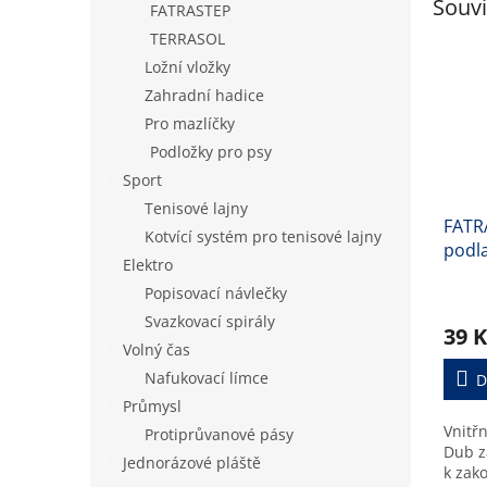
Souvi
FATRASTEP
TERRASOL
Ložní vložky
Zahradní hadice
Pro mazlíčky
Podložky pro psy
Sport
Tenisové lajny
FATRA
Kotvící systém pro tenisové lajny
podla
Elektro
Popisovací návlečky
Svazkovací spirály
39 K
Volný čas
Nafukovací límce
D
Průmysl
Vnitř
Protiprůvanové pásy
Dub z
Jednorázové pláště
k zak