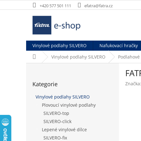
Přejít
+420 577 501 111
efatra@fatra.cz
na
obsah
Vinylové podlahy SILVERO
Nafukovací hračky
Domů
Vinylové podlahy SILVERO
Podlahové
P
FAT
o
Přeskočit
s
Kategorie
Značka
kategorie
t
r
Vinylové podlahy SILVERO
a
Plovoucí vinylové podlahy
n
SILVERO-top
n
í
SILVERO-click
p
Lepené vinylové dílce
a
SILVERO-fix