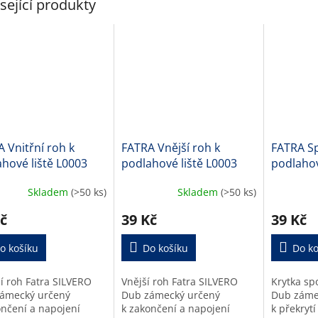
sející produkty
 Vnitřní roh k
FATRA Vnější roh k
FATRA Sp
hové liště L0003
podlahové liště L0003
podlahov
Skladem
(>50 ks)
Skladem
(>50 ks)
č
39 Kč
39 Kč
o košíku
Do košíku
Do ko
ní roh Fatra SILVERO
Vnější roh Fatra SILVERO
Krytka sp
ámecký určený
Dub zámecký určený
Dub zámec
ončení a napojení
k zakončení a napojení
k překrytí