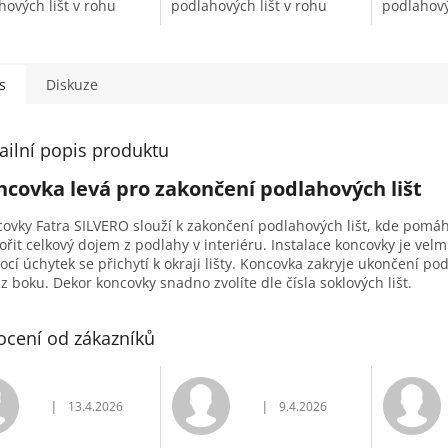
hových lišt v rohu
podlahových lišt v rohu
podlahovýc
sti.
místnosti.
s
Diskuze
ailní popis produktu
ncovka levá pro zakončení podlahových lišt
ovky Fatra SILVERO slouží k zakončení podlahových lišt, kde pomáh
ořit celkový dojem z podlahy v interiéru. Instalace koncovky je vel
cí úchytek se přichytí k okraji lišty. Koncovka zakryje ukončení po
y z boku. Dekor koncovky snadno zvolíte dle čísla soklových lišt.
cení od zákazníků
|
|
13.4.2026
9.4.2026
Hodnocení obchodu je 5 z 5 hvězdiček.
Hodnocení obchodu je 5 z 5 h