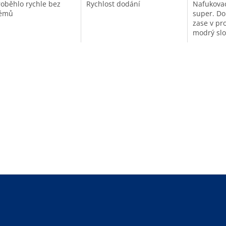
roběhlo rychle bez
Rychlost dodání
Nafukovac
lémů
super. Do
zase v pro
modrý slo