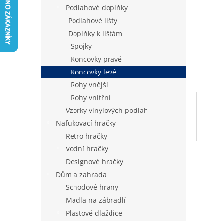
n
Podlahové doplňky
e
Podlahové lišty
l
Doplňky k lištám
Spojky
Koncovky pravé
Koncovky levé
Rohy vnější
Rohy vnitřní
Vzorky vinylových podlah
Nafukovací hračky
Retro hračky
Vodní hračky
Designové hračky
Dům a zahrada
Schodové hrany
Madla na zábradlí
Plastové dlaždice