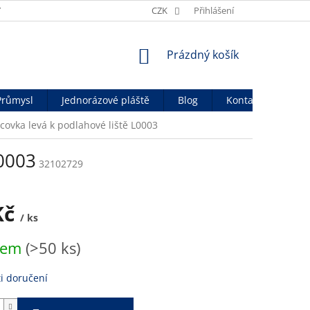
Y
OBCHODNÍ PODMÍNKY
CZK
OCHRANA OSOB. ÚDAJŮ
Přihlášení
OFICIÁ
NÁKUPNÍ
Prázdný košík
KOŠÍK
Průmysl
Jednorázové pláště
Blog
Kontakty
ovka levá k podlahové liště L0003
L0003
32102729
Kč
/ ks
dem
(>50 ks)
i doručení