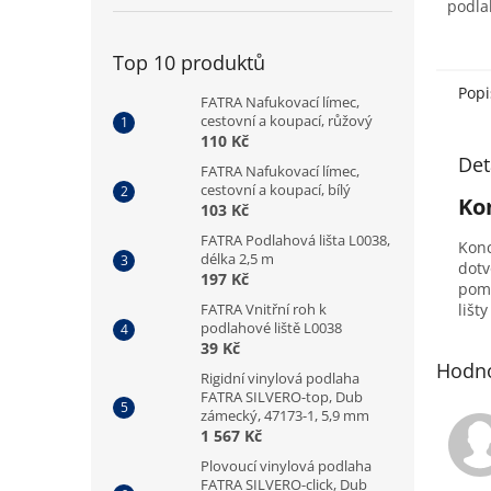
podla
místno
Top 10 produktů
Popi
FATRA Nafukovací límec,
cestovní a koupací, růžový
110 Kč
Det
FATRA Nafukovací límec,
cestovní a koupací, bílý
Ko
103 Kč
FATRA Podlahová lišta L0038,
Konc
délka 2,5 m
dotv
197 Kč
pomo
FATRA Vnitřní roh k
lišt
podlahové liště L0038
39 Kč
Hodno
Rigidní vinylová podlaha
FATRA SILVERO-top, Dub
zámecký, 47173-1, 5,9 mm
1 567 Kč
Plovoucí vinylová podlaha
FATRA SILVERO-click, Dub