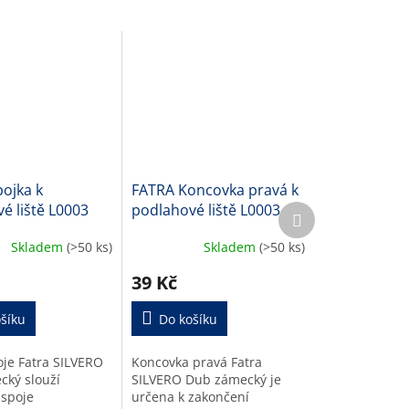
ojka k
FATRA Koncovka pravá k
é liště L0003
podlahové liště L0003
Další
produkt
Skladem
(>50 ks)
Skladem
(>50 ks)
39 Kč
šíku
Do košíku
oje Fatra SILVERO
Koncovka pravá Fatra
ký slouží
SILVERO Dub zámecký je
 spoje
určena k zakončení