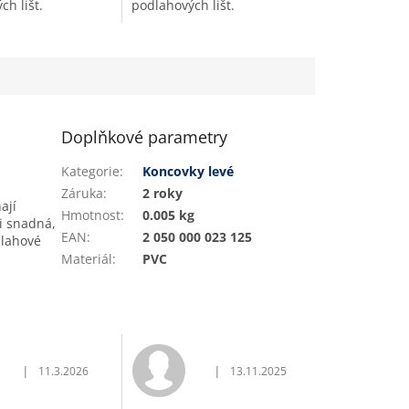
h lišt.
podlahových lišt.
Doplňkové parametry
Kategorie
:
Koncovky levé
Záruka
:
2 roky
ají
Hmotnost
:
0.005 kg
mi snadná,
EAN
:
2 050 000 023 125
dlahové
Materiál
:
PVC
|
|
11.3.2026
13.11.2025
vězdiček.
Hodnocení obchodu je 5 z 5 hvězdiček.
Hodnocení obchodu je 5 z 5 hvěz