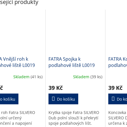
sející produkty
 Vnější roh k
FATRA Spojka k
FATRA K
hové liště L0019
podlahové liště L0019
podlahov
Skladem
(41 ks)
Skladem
(39 ks)
č
39 Kč
39 Kč
o košíku
Do košíku
Do ko
í roh Fatra SILVERO
Krytka spoje Fatra SILVERO
Koncovka 
olní určený
Dub polní slouží k překrytí
SILVERO D
ončení a napojení
spoje podlahových lišt.
určena k 