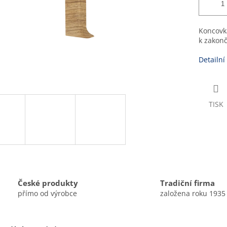
Koncovka
k zakonč
Detailní
TISK
České produkty
Tradiční firma
přímo od výrobce
založena roku 1935