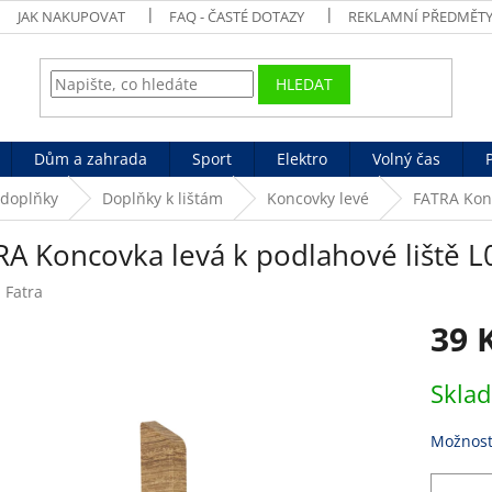
JAK NAKUPOVAT
FAQ - ČASTÉ DOTAZY
REKLAMNÍ PŘEDMĚT
HLEDAT
Dům a zahrada
Sport
Elektro
Volný čas
 doplňky
Doplňky k lištám
Koncovky levé
FATRA Konc
RA Koncovka levá k podlahové liště 
:
Fatra
39 
Měrná
Skla
cena:
Možnost