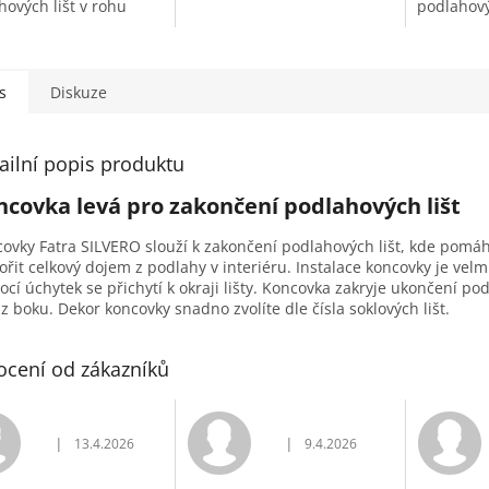
hových lišt v rohu
podlahovýc
sti.
s
Diskuze
ailní popis produktu
ncovka levá pro zakončení podlahových lišt
ovky Fatra SILVERO slouží k zakončení podlahových lišt, kde pomáh
ořit celkový dojem z podlahy v interiéru. Instalace koncovky je vel
cí úchytek se přichytí k okraji lišty. Koncovka zakryje ukončení po
y z boku. Dekor koncovky snadno zvolíte dle čísla soklových lišt.
cení od zákazníků
|
|
13.4.2026
9.4.2026
Hodnocení obchodu je 5 z 5 hvězdiček.
Hodnocení obchodu je 5 z 5 h