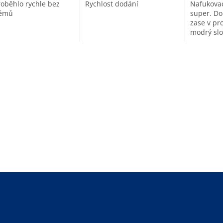
roběhlo rychle bez
Rychlost dodání
Nafukovac
lémů
super. Do
zase v pro
modrý slo