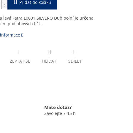
Přidat do košíku
 levá Fatra L0001 SILVERO Dub polní je určena
ení podlahových lišt.
 informace
ZEPTAT SE
HLÍDAT
SDÍLET
Máte dotaz?
Zavolejte 7-15 h