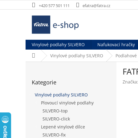
Přejít
+420 577 501 111
efatra@fatra.cz
na
obsah
Vinylové podlahy SILVERO
Nafukovací hračky
Domů
Vinylové podlahy SILVERO
Podlahové
P
FAT
o
Přeskočit
s
Kategorie
Značka
kategorie
t
r
Vinylové podlahy SILVERO
a
Plovoucí vinylové podlahy
n
SILVERO-top
n
í
SILVERO-click
p
Lepené vinylové dílce
a
SILVERO-fix