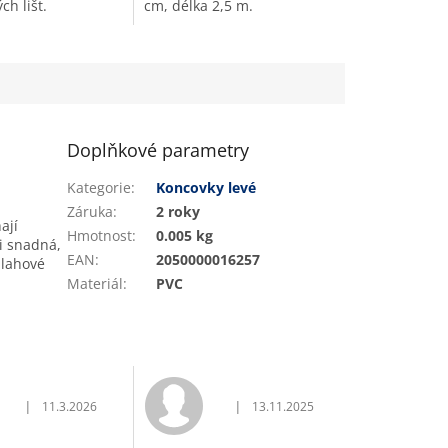
h lišt.
cm, délka 2,5 m.
Doplňkové parametry
Kategorie
:
Koncovky levé
Záruka
:
2 roky
ají
Hmotnost
:
0.005 kg
mi snadná,
EAN
:
2050000016257
dlahové
Materiál
:
PVC
|
|
11.3.2026
13.11.2025
vězdiček.
Hodnocení obchodu je 5 z 5 hvězdiček.
Hodnocení obchodu je 5 z 5 hvěz