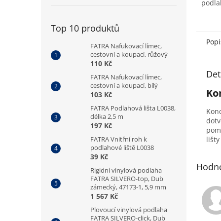
podla
místno
Top 10 produktů
Popi
FATRA Nafukovací límec,
cestovní a koupací, růžový
110 Kč
Det
FATRA Nafukovací límec,
cestovní a koupací, bílý
Ko
103 Kč
FATRA Podlahová lišta L0038,
Konc
délka 2,5 m
dotv
197 Kč
pomo
FATRA Vnitřní roh k
lišt
podlahové liště L0038
39 Kč
Hodno
Rigidní vinylová podlaha
FATRA SILVERO-top, Dub
zámecký, 47173-1, 5,9 mm
1 567 Kč
Plovoucí vinylová podlaha
FATRA SILVERO-click, Dub