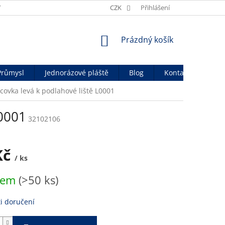
Y
OBCHODNÍ PODMÍNKY
CZK
OCHRANA OSOB. ÚDAJŮ
Přihlášení
OFICIÁ
NÁKUPNÍ
Prázdný košík
KOŠÍK
Průmysl
Jednorázové pláště
Blog
Kontakty
ovka levá k podlahové liště L0001
L0001
32102106
Kč
/ ks
dem
(>50 ks)
i doručení