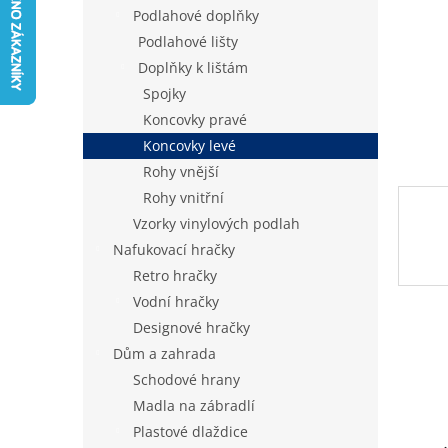
n
Podlahové doplňky
e
Podlahové lišty
l
Doplňky k lištám
Spojky
Koncovky pravé
Koncovky levé
Rohy vnější
Rohy vnitřní
Vzorky vinylových podlah
Nafukovací hračky
Retro hračky
Vodní hračky
Designové hračky
Dům a zahrada
Schodové hrany
Madla na zábradlí
Plastové dlaždice