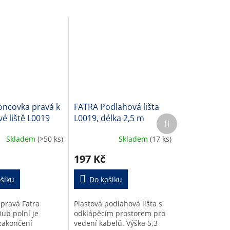
oncovka pravá k
FATRA Podlahová lišta
é liště L0019
L0019, délka 2,5 m
Další
produkt
Skladem
(>50 ks)
Skladem
(17 ks)
197 Kč
šíku
Do košíku
pravá Fatra
Plastová podlahová lišta s
ub polní je
odklápěcím prostorem pro
zakončení
vedení kabelů. Výška 5,3