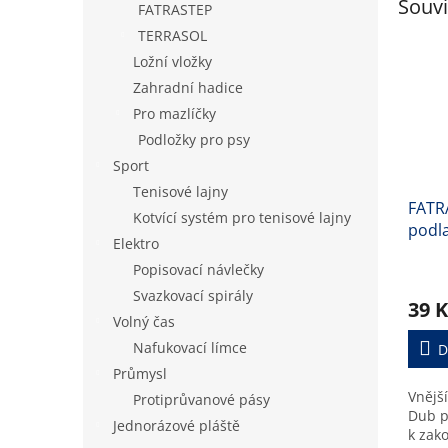
Souvi
FATRASTEP
TERRASOL
Ložní vložky
Zahradní hadice
Pro mazlíčky
Podložky pro psy
Sport
Tenisové lajny
FATRA
Kotvící systém pro tenisové lajny
podla
Elektro
Popisovací návlečky
Svazkovací spirály
39 K
Volný čas
Nafukovací límce
D
Průmysl
Vnějš
Protiprůvanové pásy
Dub p
Jednorázové pláště
k zak