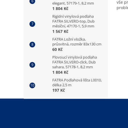
vše p
elegant, 57179-1, 8,2 mm
prob
1 804 Kč
Rigidní vinylová podlaha
FATRA SILVERO-top, Dub
měsíční, 47170-1, 5,9 mm
1 567 Kč
FATRA Ložní vložka,
průsvitná, rozměr 83x130 cm
60 Kč
Plovoucí vinylová podlaha
FATRA SILVERO-click, Dub
sahara, 57178-1, 8,2 mm
1 804 Kč
FATRA Podlahová lišta L0010,
délka 2,5 m
197 Kč
Z
á
p
a
t