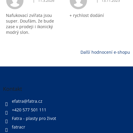
|
|
11.3.2026
13.11.2025
Hodnocení obchodu je 5 z 5 hvězdiček.
Hodnocení obchodu j
Nafukovací zvířata jsou
+ rychlost dodání
super. Doufám, že bude
zase v prodeji i ikonický
modrý slon.
Další hodnocení e-shopu
Z
á
p
a
Kontakt
t
í
efatra
@
fatra.cz
+420 577 501 111
Fatra - plasty pro život
fatracr