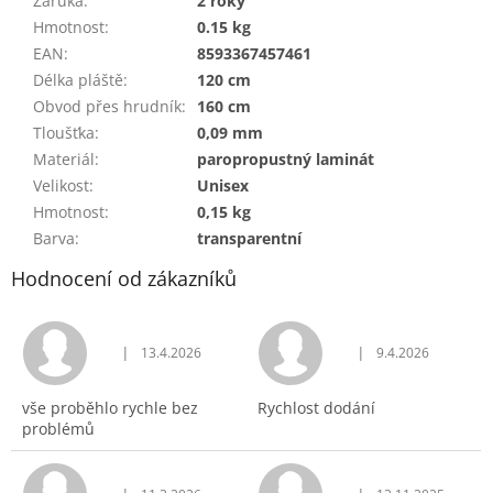
Záruka
:
2 roky
Hmotnost
:
0.15 kg
EAN
:
8593367457461
Délka pláště
:
120 cm
Obvod přes hrudník
:
160 cm
Tloušťka
:
0,09 mm
Materiál
:
paropropustný laminát
Velikost
:
Unisex
Hmotnost
:
0,15 kg
Barva
:
transparentní
Hodnocení od zákazníků
|
|
13.4.2026
9.4.2026
Hodnocení obchodu je 5 z 5 hvězdiček.
Hodnocení obchodu j
vše proběhlo rychle bez
Rychlost dodání
problémů