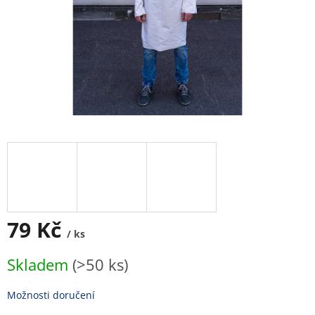
79 Kč
/ ks
Měrná
Skladem
(>50 ks)
cena:
Možnosti doručení