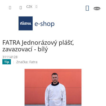
Přejít
na
CZK
NÁKUP
obsah
KOŠÍK
FATRA Jednorázový plášť,
zavazovací - bílý
31114128
Značka:
Fatra
Tip