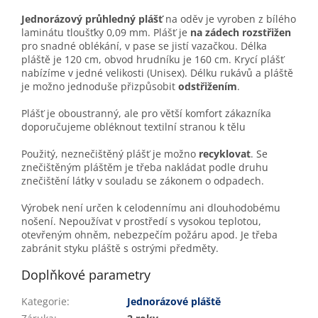
Jednorázový průhledný plášť
na oděv je vyroben z
bílého
laminátu
tloušťky 0,09 mm. Plášť je
na zádech rozstřižen
pro snadné oblékání, v pase se jistí vazačkou. Délka
pláště je 120 cm, obvod hrudníku je 160 cm. Krycí plášť
nabízíme v jedné velikosti (Unisex). Délku rukávů a pláště
je možno jednoduše přizpůsobit
odstřižením
.
Plášť je oboustranný, ale pro větší komfort zákazníka
doporučujeme obléknout textilní stranou k tělu
Použitý, neznečištěný plášť je možno
recyklovat
. Se
znečištěným pláštěm je třeba nakládat podle druhu
znečištění látky v souladu se zákonem o odpadech.
Výrobek není určen k celodennímu ani dlouhodobému
nošení. Nepoužívat v prostředí s vysokou teplotou,
otevřeným ohněm, nebezpečím požáru apod. Je třeba
zabránit styku pláště s ostrými předměty.
Doplňkové parametry
Kategorie
:
Jednorázové pláště