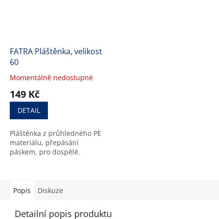
FATRA Pláštěnka, velikost
60
Momentálně nedostupné
Průměrné
hodnocení
149 Kč
produktu
je
DETAIL
5,0
z
Pláštěnka z průhledného PE
5
materiálu, přepásání
hvězdiček.
páskem, pro dospělé.
Popis
Diskuze
Detailní popis produktu