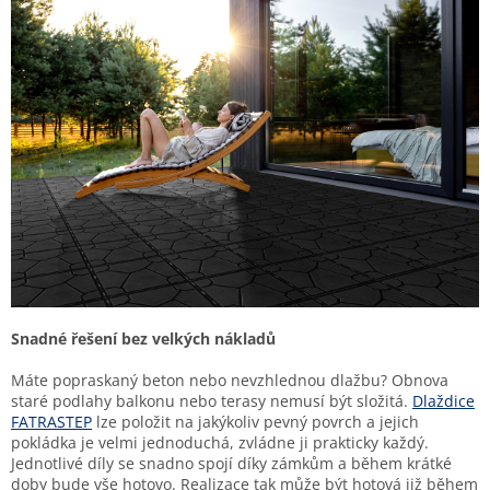
Snadné řešení bez velkých nákladů
Máte popraskaný beton nebo nevzhlednou dlažbu? Obnova
staré podlahy balkonu nebo terasy nemusí být složitá.
Dlaždice
FATRASTEP
lze položit na jakýkoliv pevný povrch a jejich
pokládka je velmi jednoduchá, zvládne ji prakticky každý.
Jednotlivé díly se snadno spojí díky zámkům a během krátké
doby bude vše hotovo. Realizace tak může být hotová již během