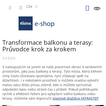
Přejít
na
CZK
NÁKUP
obsah
KOŠÍK
Transformace balkonu a terasy:
Průvodce krok za krokem
3.4.2024
S nastupujícím se jarem se naše pozornost obrací k venkovním
prostorům, jako jsou balkony a terasy. Tyto místa, která během
zimy často zůstávala opomíjena, nyní získávají opět na
důležitosti. I v městském prostředí si můžete snadno vytvořit
malou oázu klidu plnou zeleně, kde si můžete vychutnat
odpolední kávu nebo strávit čas s přáteli. Pokud potřebujete
rychlé a efektivní řešení pro vylepšení svého balkonu nebo
terasy, můžeme vám doporučit
plastové dlaždice FATRASTEP
.