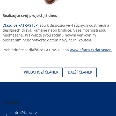
Realizujte svůj projekt již dnes
Dlaždice FATRASTEP
jsou k dispozici ve 4 různých odstínech a
designech dřeva, kamene nebo břidlice. Vaše možnosti jsou
neomezené. Překvapte svou rodinu novým venkovním
posezením nebo vytvořte dětem nový herní koutek!
Prohlédněte si dlaždice FATRASTEP na
www.efatra.cz/fatrastep
PŘEDCHOZÍ ČLÁNEK
DALŠÍ ČLÁNEK
Z
á
p
a
Kontakt
t
í
efatra
@
fatra.cz