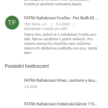
hraček je vyloženě nevhodné.škoda.
FATRA Nafukovací hračka - Pes Bulík 65 cm (bílý)
TF
Tým Fatra, a.s.
|
9.3.2020
|
Nafukovací hračka pro děti
Dobrý den, jedná se o nafukovací hračku pro
děti, kterou vyrábíme v jedné velikosti. Pro
Vašeho domácího mazlíčka Vám můžeme
doporučit oblíbenou podložku pro psy. Hezký
den!
Poslední hodnocení
FATRA Nafukovací límec, cestovní a koupací, růžový
Hodnocení
3.8.2026
produktu
je
5
FATRA Nafukovací Indiánská kánoe 115x33 cm
z