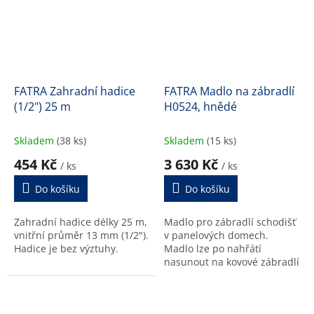
FATRA Zahradní hadice
FATRA Madlo na zábradlí
(1/2") 25 m
H0524, hnědé
Skladem
(38 ks)
Skladem
(15 ks)
454 Kč
3 630 Kč
/ ks
/ ks
Do košíku
Do košíku
Zahradní hadice délky 25 m,
Madlo pro zábradlí schodišť
vnitřní průměr 13 mm (1/2").
v panelových domech.
Hadice je bez výztuhy.
Madlo lze po nahřátí
nasunout na kovové zábradlí
šířky 3 cm. Délka 20 m.