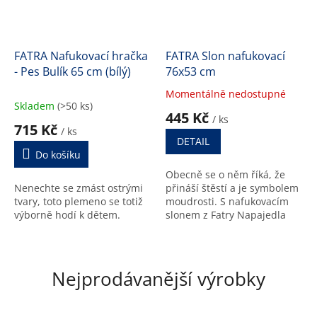
FATRA Nafukovací hračka
FATRA Slon nafukovací
- Pes Bulík 65 cm (bílý)
76x53 cm
Momentálně nedostupné
Průměrné
Skladem
(>50 ks)
hodnocení
445 Kč
/ ks
produktu
715 Kč
/ ks
je
DETAIL
5,0
Do košíku
z
Obecně se o něm říká, že
5
Nenechte se zmást ostrými
přináší štěstí a je symbolem
hvězdiček.
tvary, toto plemeno se totiž
moudrosti. S nafukovacím
výborně hodí k dětem.
slonem z Fatry Napajedla
minimálně to první určitě
zažijete.
Nejprodávanější výrobky