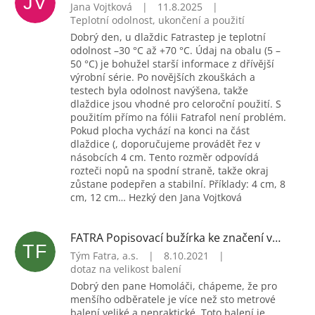
JV
Jana Vojtková
|
11.8.2025
|
Teplotní odolnost, ukončení a použití
Dobrý den, u dlaždic Fatrastep je teplotní
odolnost –30 °C až +70 °C. Údaj na obalu (5 –
50 °C) je bohužel starší informace z dřívější
výrobní série. Po novějších zkouškách a
testech byla odolnost navýšena, takže
dlaždice jsou vhodné pro celoroční použití. S
použitím přímo na fólii Fatrafol není problém.
Pokud plocha vychází na konci na část
dlaždice (, doporučujeme provádět řez v
násobcích 4 cm. Tento rozměr odpovídá
rozteči nopů na spodní straně, takže okraj
zůstane podepřen a stabilní. Příklady: 4 cm, 8
cm, 12 cm… Hezký den Jana Vojtková
FATRA Popisovací bužírka ke značení vodičů, 5x5 mm (H1449)
TF
Tým Fatra, a.s.
|
8.10.2021
|
dotaz na velikost balení
Dobrý den pane Homoláči, chápeme, že pro
menšího odběratele je více než sto metrové
balení veliké a nepraktické. Toto balení je