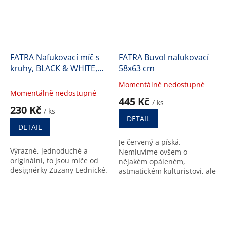
FATRA Nafukovací míč s
FATRA Buvol nafukovací
kruhy, BLACK & WHITE,
58x63 cm
průměr 40 cm
Momentálně nedostupné
Průměrné
Momentálně nedostupné
hodnocení
445 Kč
/ ks
produktu
230 Kč
/ ks
je
DETAIL
4,6
DETAIL
z
Je červený a píská.
5
Výrazné, jednoduché a
Nemluvíme ovšem o
hvězdiček.
originální, to jsou míče od
nějakém opáleném,
designérky Zuzany Lednické.
astmatickém kulturistovi, ale
o nafukovacím buvolovi.