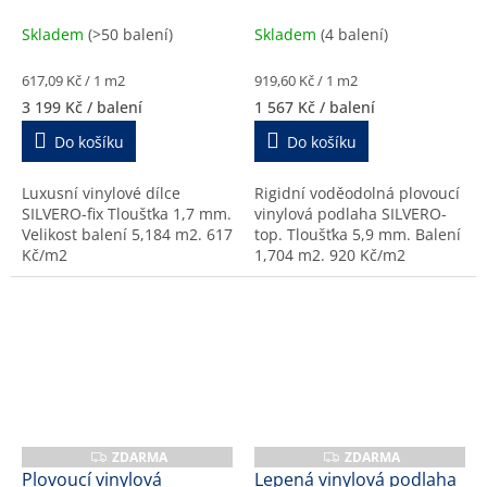
bavorský, 17174-1, 1,7
polní, 47175-1, 5,9 mm
A
A
b
mm
Skladem
(>50 balení)
Skladem
(4 balení)
k
y
Měrná
Měrná
617,09 Kč / 1 m2
919,60 Kč / 1 m2
cena:
cena:
3 199 Kč
/ balení
1 567 Kč
/ balení
Do košíku
Do košíku
Luxusní vinylové dílce
Rigidní voděodolná plovoucí
SILVERO-fix Tloušťka 1,7 mm.
vinylová podlaha SILVERO-
Velikost balení 5,184 m2. 617
top. Tloušťka 5,9 mm. Balení
Kč/m2
1,704 m2. 920 Kč/m2
ZDARMA
ZDARMA
Z
Z
D
D
Plovoucí vinylová
Lepená vinylová podlaha
A
A