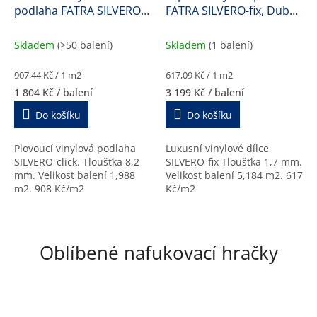
podlaha FATRA SILVERO-
FATRA SILVERO-fix, Dub
R
R
M
M
click, Dub finský, 57176-1,
elegant, 17179-1, 1,7 mm
A
A
8,2 mm
Skladem
(>50 balení)
Skladem
(1 balení)
Měrná
Měrná
907,44 Kč / 1 m2
617,09 Kč / 1 m2
cena:
cena:
1 804 Kč
/ balení
3 199 Kč
/ balení
Do košíku
Do košíku
Plovoucí vinylová podlaha
Luxusní vinylové dílce
SILVERO-click. Tloušťka 8,2
SILVERO-fix Tloušťka 1,7 mm.
mm. Velikost balení 1,988
Velikost balení 5,184 m2. 617
m2. 908 Kč/m2
Kč/m2
Oblíbené nafukovací hračky