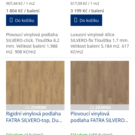
Měrná
Měrná
907,44 Kč / 1 m2
617,09 Kč / 1 m2
h
cena:
cena:
1 804 Kč
/ balení
3 199 Kč
/ balení
r
Do košíku
Do košíku
a
č
Plovoucí vinylová podlaha
Luxusní vinylové dílce
k
SILVERO-click. Tloušťka 8,2
SILVERO-fix Tloušťka 1,7 mm.
mm. Velikost balení 1,988
Velikost balení 5,184 m2. 617
y
m2. 908 Kč/m2
Kč/m2
a
d
a
l
š
í
k
ZDARMA
ZDARMA
Z
Z
D
D
Rigidní vinylová podlaha
Plovoucí vinylová
v
A
A
FATRA SILVERO-top, Dub
podlaha FATRA SILVERO-
R
R
a
M
M
jantar, 47172-1, 5,9 mm
click, Dub zámecký,
A
A
l
57173-1, 8,2 mm
Skladem
(4 balení)
Skladem
(>50 balení)