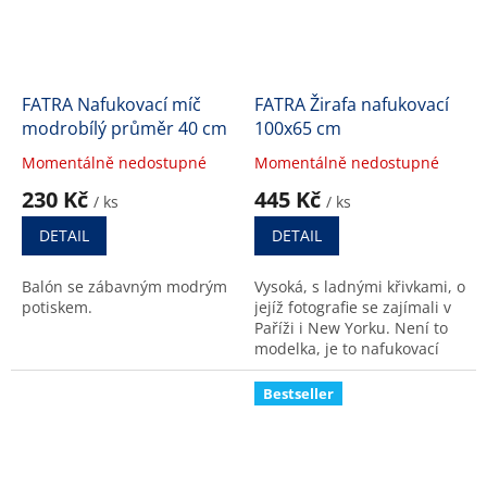
FATRA Nafukovací míč
FATRA Žirafa nafukovací
modrobílý průměr 40 cm
100x65 cm
Momentálně nedostupné
Momentálně nedostupné
Průměrné
Průměrné
hodnocení
hodnocení
230 Kč
445 Kč
/ ks
/ ks
produktu
produktu
je
je
DETAIL
DETAIL
5,0
5,0
z
z
Balón se zábavným modrým
Vysoká, s ladnými křivkami, o
5
5
potiskem.
jejíž fotografie se zajímali v
hvězdiček.
hvězdiček.
Paříži i New Yorku. Není to
modelka, je to nafukovací
žlutá žirafa z Fatry.
Bestseller