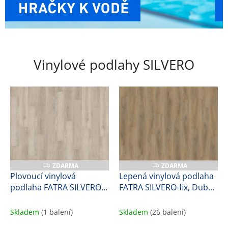
y
t
i
n
Vinylové podlahy SILVERO
y
,
n
a
f
u
k
o
ZDARMA
ZDARMA
Z
Z
D
D
Plovoucí vinylová
Lepená vinylová podlaha
v
A
A
podlaha FATRA SILVERO-
FATRA SILVERO-fix, Dub
R
R
a
M
M
click, Dub měsíční, 57170-
porto, 17171-1, 1,7 mm
A
A
c
1, 8,2 mm
Skladem
(1 balení)
Skladem
(26 balení)
í