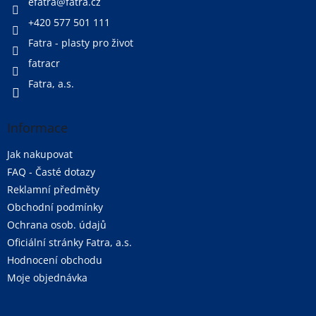
í
efatra
@
fatra.cz
+420 577 501 111
Fatra - plasty pro život
fatracr
Fatra, a.s.
Informace
Jak nakupovat
FAQ - Časté dotazy
Reklamní předměty
Obchodní podmínky
Ochrana osob. údajů
Oficiální stránky Fatra, a.s.
Hodnocení obchodu
Moje objednávka