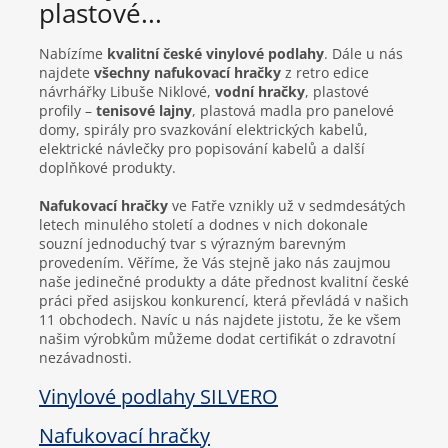
plastové...
Nabízíme
kvalitní české vinylové podlahy
. Dále u nás
najdete
všechny nafukovací hračky
z retro edice
návrhářky Libuše Niklové,
vodní hračky
, plastové
profily –
tenisové lajny
, plastová madla pro panelové
domy, spirály pro svazkování elektrických kabelů,
elektrické návlečky pro popisování kabelů a další
doplňkové produkty.
Nafukovací hračky
ve Fatře vznikly už v sedmdesátých
letech minulého století a dodnes v nich dokonale
souzní jednoduchý tvar s výrazným barevným
provedením. Věříme, že Vás stejně jako nás zaujmou
naše jedinečné produkty a dáte přednost kvalitní české
práci před asijskou konkurencí, která převládá v našich
11 obchodech. Navíc u nás najdete jistotu, že ke všem
našim výrobkům můžeme dodat certifikát o zdravotní
nezávadnosti.
Vinylové podlahy SILVERO
Nafukovací hračky