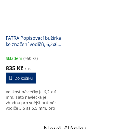
FATRA Popisovací bužírka
ke značení vodičů, 6,2x6
mm (H1450)
Skladem
(>50 ks)
835 Kč
/ ks
Do košíku
Velikost návlečky je 6,2 x 6
mm. Tato návlečka je
vhodná pro vnější průměr
vodiče 3,5 až 5,5 mm, pro
průřez CYA 1,5 až 4 mm2.
Délka 125 m.
Nové články