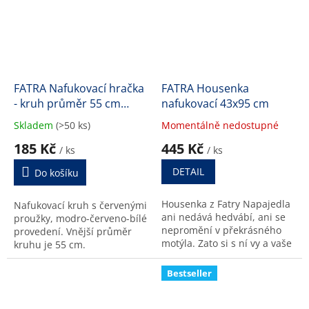
FATRA Nafukovací hračka
FATRA Housenka
- kruh průměr 55 cm
nafukovací 43x95 cm
ČERVENÉ PRUHY
Skladem
(>50 ks)
Momentálně nedostupné
Průměrné
Průměrné
hodnocení
hodnocení
185 Kč
445 Kč
/ ks
/ ks
produktu
produktu
je
je
DETAIL
Do košíku
4,5
4,8
z
z
Housenka z Fatry Napajedla
Nafukovací kruh s červenými
5
5
ani nedává hedvábí, ani se
proužky, modro-červeno-bílé
hvězdiček.
hvězdiček.
nepromění v překrásného
provedení. Vnější průměr
motýla. Zato si s ní vy a vaše
kruhu je 55 cm.
děti užijete spoustu zábavy.
Bestseller