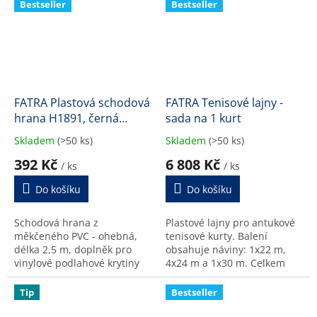
Bestseller
Bestseller
FATRA Plastová schodová
FATRA Tenisové lajny -
hrana H1891, černá
sada na 1 kurt
barva 600
Skladem
(>50 ks)
Skladem
(>50 ks)
Průměrné
Průměrné
hodnocení
hodnocení
392 Kč
6 808 Kč
/ ks
/ ks
produktu
produktu
je
je
Do košíku
Do košíku
5,0
5,0
z
z
Schodová hrana z
Plastové lajny pro antukové
5
5
měkčeného PVC - ohebná,
tenisové kurty. Balení
hvězdiček.
hvězdiček.
délka 2,5 m, doplněk pro
obsahuje náviny: 1x22 m,
vinylové podlahové krytiny
4x24 m a 1x30 m. Celkem
(LINO FATRA).
148 m. Neobsahuje kotvící
systém, ten je nutné přidat
Tip
Bestseller
do košíku samostatně...