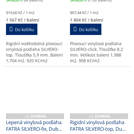
i
t
Měrná
Měrná
919,60 Kč / 1 m2
907,44 Kč / 1 m2
cena:
cena:
1 567 Kč
/ balení
1 804 Kč
/ balení
n
í
Do košíku
Do košíku
p
Rigidní voděodolná plovoucí
Plovoucí vinylová podlaha
l
vinylová podlaha SILVERO-
SILVERO-click. Tloušťka 8,2
a
top. Tloušťka 5,9 mm. Balení
mm. Velikost balení 1,988
1,704 m2. 920 Kč/m2
m2. 908 Kč/m2
s
t
o
v
é
v
ý
ZDARMA
ZDARMA
Z
Z
D
D
r
Lepená vinylová podlaha
Rigidní vinylová podlaha
A
A
FATRA SILVERO-fix, Dub
FATRA SILVERO-top, Dub
R
R
o
M
M