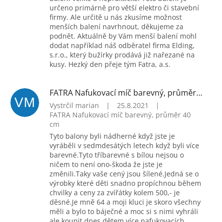
určeno primárně pro větší elektro či stavební
firmy. Ale určitě u nás zkusíme možnost
menších balení navrhnout, děkujeme za
podnět. Aktuálně by Vám menší balení mohl
dodat například náš odběratel firma Elding,
s.r.o., který bužírky prodává již nařezané na
kusy. Hezký den přeje tým Fatra, a.s.
FATRA Nafukovací míč barevný, průměr 40 cm
VM
Vystrčil marian
|
25.8.2021
|
FATRA Nafukovací míč barevný, průměr 40
cm
Tyto balony byli nádherné když jste je
vyráběli v sedmdesátých letech když byli více
barevné.Tyto tříbarevné s bílou nejsou o
ničem to není ono-škoda že jste je
změnili.Taky vaše cený jsou šílené.Jedná se o
výrobky které děti snadno propíchnou během
chvilky a ceny za zvířátky kolem 500,- je
děsné.Je mně 64 a moji kluci je skoro všechny
měli a bylo to báječné a moc si s nimi vyhráli
ale koupit dnes dětem více nafukovacích