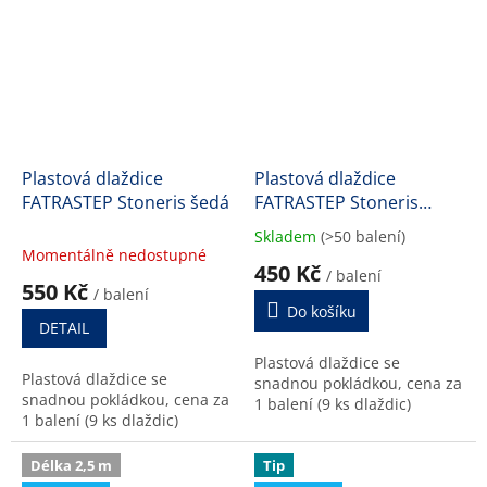
Plastová dlaždice
Plastová dlaždice
FATRASTEP Stoneris šedá
FATRASTEP Stoneris
černá
Skladem
(>50 balení)
Průměrné
Momentálně nedostupné
hodnocení
450 Kč
/ balení
produktu
550 Kč
/ balení
je
Do košíku
4,0
DETAIL
z
Plastová dlaždice se
5
Plastová dlaždice se
snadnou pokládkou, cena za
hvězdiček.
snadnou pokládkou, cena za
1 balení (9 ks dlaždic)
1 balení (9 ks dlaždic)
Délka 2,5 m
Tip